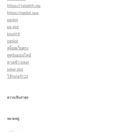
https://1xbetth.vip
https://pgslot.spa
pgslot
pg slot
kiss918
pgslot
สล็อตเว็บตรง
ดูหนังออนไลน์
ทางเข้า joker
joker slot
โจ๊กเกอร์123
ความเห็นล่าสุด
หมวดหมู่