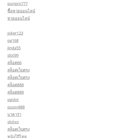
punpro777
ซื้อหวยออนไลน์
หวยออนไลน์
joker123
pg168
jinda55
slot99
สล็อต66
สล็อตเว็บตรง
สล็อตเว็บตรง
สล็อต888
สล็อต888
pgslot
pussy888
บาคาร่า
slotxo
สล็อตเว็บตรง
หนังโป๊ไทย