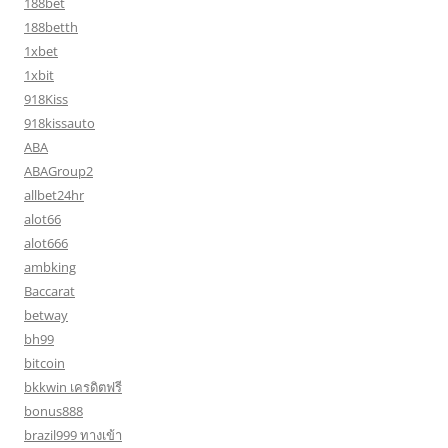
188bet
188betth
1xbet
1xbit
918Kiss
918kissauto
ABA
ABAGroup2
allbet24hr
alot66
alot666
ambking
Baccarat
betway
bh99
bitcoin
bkkwin เครดิตฟรี
bonus888
brazil999 ทางเข้า