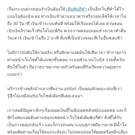
เรื่องระบบฝากถอนจำเป็นต้องให้
เดิมพันกีฬา
เป็นอีกเว็บที่ทำได้ไว
แบบไม่ต้องลุ้นเลย ฝากเงินเข้าผ่านธนาคารหรือวอลเล็ทใช้เวลาไม่
ถึง 30 วินาที เงินเข้าระบบทันที พร้อมให้เริ่มแทงได้เลย ส่วนตอน
เบิกเงินก็รวดเร็วทันใจไม่แพ้กัน พวกเราทดสอบถอนช่วงเวลาค่ำคืน
วันเสาร์ เงินเข้าไม่ถึง 2 นาที ทั้งๆที่เป็นช่วงขณะที่เว็บอื่นชอบช้า
ไม่มีการบังคับให้ถ่ายสลิป หรือทักหาแอดมินให้เสียเวลา ทำรายการ
ผ่านหน้าเว็บไซต์ได้เองทุกขั้นตอน ระบบคำนวณโบนัส รวมทั้งเงิน
คืนให้ในตัว ถือว่าสบายมากมายสำหรับคนที่รังเกียจความยุ่งยาก
แบบเรา
บริการข้างหลังบ้านจากทีมงาน yaibet เป็นคุณลักษณะเด่นที่เรา
รู้สึกไม่เหมือนกับเว็บไซต์เดิมๆที่เคยเล่นมา
เราเคยมีปัญหาเล็กๆเรื่องยอดเงินที่ไม่อัปเดตหลังพนันบอลสด และก็
ทักไปพบแอดมินผ่านช่องแชตหน้าเว็บไซต์เดิมพันกีฬา สิ่งที่ได้รับ
เป็นการตอบกลับเร็ว และก็การสนทนาแบบสุภาพมีมารยาท มีน้ำใจ
พร้อมติดตามเรื่องให้จนกระทั่งจบ ไม่ปลดปล่อยให้คอยหรือหลีกเลี่ยง