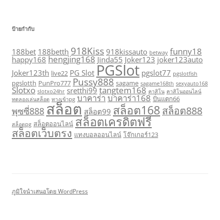
ป้ายกำกับ
918Kiss
funny18
188bet
188betth
918kissauto
betway
hengjing168
happy168
Jinda55
Joker123
joker123auto
PGSlot
Joker123th
PG Slot
pgslot77
live22
pgslotfish
Pussy888
pgslotth
PunPro777
sagame
sagame168th
sexyauto168
Slotxo
tangtem168
sretthi99
slotxo24hr
คาสิโน
คาสิโนออนไลน์
บาคาร่า
บาคาร่า168
ปั่นแตก66
ทดลองเล่นสล็อต
ทางเข้าpg
สล็อต
สล็อต168
สล็อต888
พุซซี่888
สล็อต99
สล็อตเครดิตฟรี
สล็อตออนไลน์
สล็อตpg
สล็อตเว็บตรง
แทงบอลออนไลน์
โจ๊กเกอร์123
ภูมิใจนำเสนอโดย WordPress