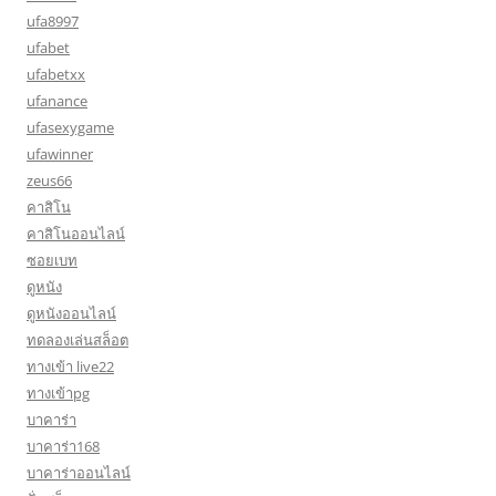
ufa8997
ufabet
ufabetxx
ufanance
ufasexygame
ufawinner
zeus66
คาสิโน
คาสิโนออนไลน์
ซอยเบท
ดูหนัง
ดูหนังออนไลน์
ทดลองเล่นสล็อต
ทางเข้า live22
ทางเข้าpg
บาคาร่า
บาคาร่า168
บาคาร่าออนไลน์