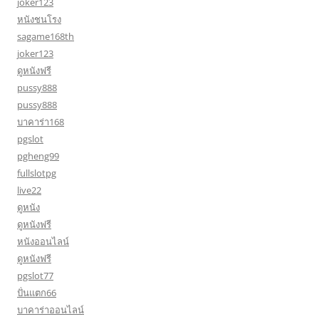
joker123
หนังชนโรง
sagame168th
joker123
ดูหนังฟรี
pussy888
pussy888
บาคาร่า168
pgslot
pgheng99
fullslotpg
live22
ดูหนัง
ดูหนังฟรี
หนังออนไลน์
ดูหนังฟรี
pgslot77
ปั่นแตก66
บาคาร่าออนไลน์