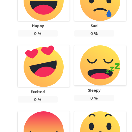
Happy
Sad
0
%
0
%
Sleepy
Excited
0
%
0
%