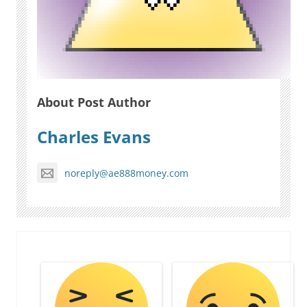
About Post Author
Charles Evans
noreply@ae888money.com