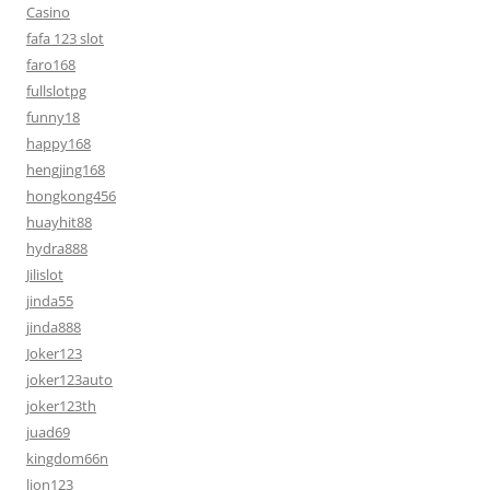
Casino
fafa 123 slot
faro168
fullslotpg
funny18
happy168
hengjing168
hongkong456
huayhit88
hydra888
Jilislot
jinda55
jinda888
Joker123
joker123auto
joker123th
juad69
kingdom66n
lion123