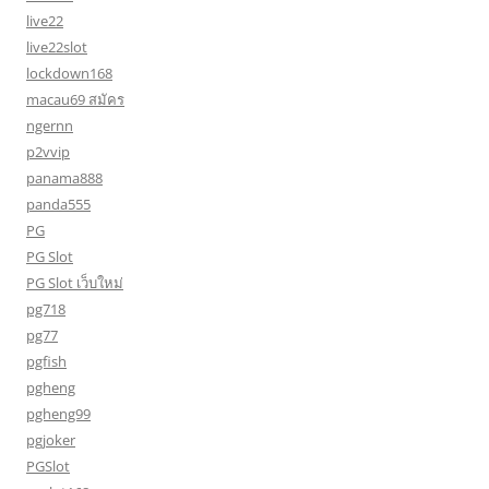
live22
live22slot
lockdown168
macau69 สมัคร
ngernn
p2vvip
panama888
panda555
PG
PG Slot
PG Slot เว็บใหม่
pg718
pg77
pgfish
pgheng
pgheng99
pgjoker
PGSlot