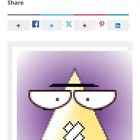
Share