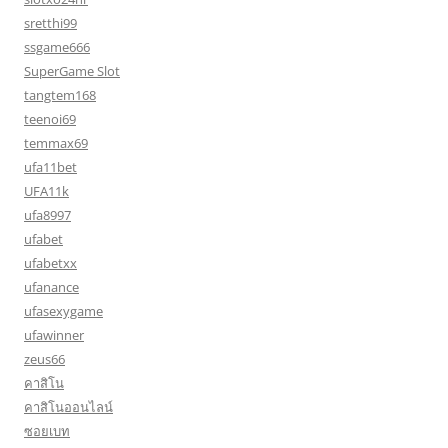
sretthi99
ssgame666
SuperGame Slot
tangtem168
teenoi69
temmax69
ufa11bet
UFA11k
ufa8997
ufabet
ufabetxx
ufanance
ufasexygame
ufawinner
zeus66
คาสิโน
คาสิโนออนไลน์
ซอยเบท