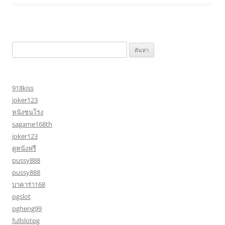
ค้นหา
สำหรับ:
918kiss
joker123
หนังชนโรง
sagame168th
joker123
ดูหนังฟรี
pussy888
pussy888
บาคาร่า168
pgslot
pgheng99
fullslotpg