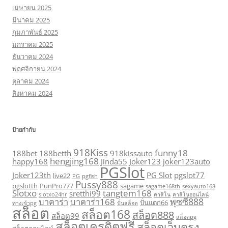
เมษายน 2025
มีนาคม 2025
กุมภาพันธ์ 2025
มกราคม 2025
ธันวาคม 2024
พฤศจิกายน 2024
ตุลาคม 2024
สิงหาคม 2024
ป้ายกำกับ
918Kiss
funny18
188bet
188betth
918kissauto
hengjing168
happy168
Jinda55
Joker123
joker123auto
PGSlot
Joker123th
PG Slot
pgslot77
live22
PG
pgfish
Pussy888
pgslotth
PunPro777
sagame
sagame168th
sexyauto168
Slotxo
tangtem168
sretthi99
slotxo24hr
คาสิโน
คาสิโนออนไลน์
พุซซี่888
บาคาร่า
บาคาร่า168
ปั่นแตก66
ทางเข้าpg
ปั่นสล็อต
สล็อต
สล็อต168
สล็อต888
สล็อต99
สล็อตpg
สล็อตเครดิตฟรี
สล็อตเว็บตรง