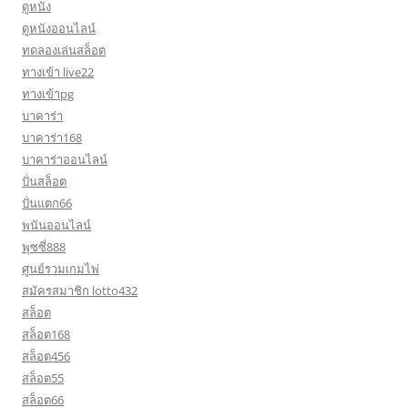
ดูหนัง
ดูหนังออนไลน์
ทดลองเล่นสล็อต
ทางเข้า live22
ทางเข้าpg
บาคาร่า
บาคาร่า168
บาคาร่าออนไลน์
ปั่นสล็อต
ปั่นแตก66
พนันออนไลน์
พุซซี่888
ศูนย์รวมเกมไพ่
สมัครสมาชิก lotto432
สล็อต
สล็อต168
สล็อต456
สล็อต55
สล็อต66