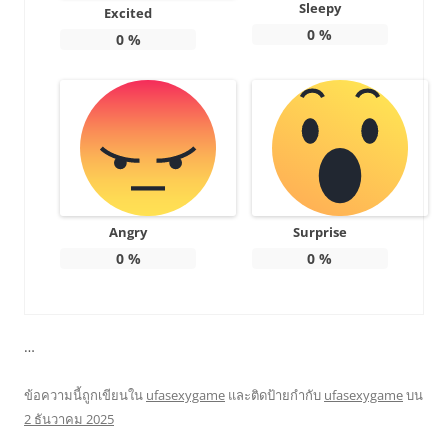
Sleepy
Excited
0
%
0
%
Angry
Surprise
0
%
0
%
…
ข้อความนี้ถูกเขียนใน
ufasexygame
และติดป้ายกำกับ
ufasexygame
บน
2 ธันวาคม 2025