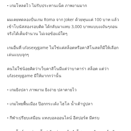
• เกมโหลดไว ไม่รับประทานเน็ต ภาพงามมาก
ผมเคยทดลองปั่นเกม Roma จาก Joker ด้วยทุนแค่ 100 บาท แล้ว
เข้าโบนัสสองรอบติด ได้กลับมาแทบ 3,000 บาทแบบงงงันๆถอน
จริงได้เต็มจำนวน ไม่เจอข้อแม้ใดๆ
เกมอื่นที่ ufasexygame ไม่ใช่แค่สล็อตหรือคาสิโนสดก็มีให้เลือก
เล่นแบบจุกๆ
คนไม่ใช่น้อยคิดว่าเว็บคาสิโนมีแต่ว่าบาคาร่า สล็อต แต่ว่า
ufasexygame มีให้มากกว่านั้น
• เกมยิงปลา ภาพงาม ยิงง่าย ปลาตายไว
• เกมไทยพื้นเมือง ป๊อกกระเด้ง ไฮโล น้ำเต้าปูปลา
• กีฬาเปรียบเสมือน แทงบอลออนไลน์ อีสปอร์ต มีครบ