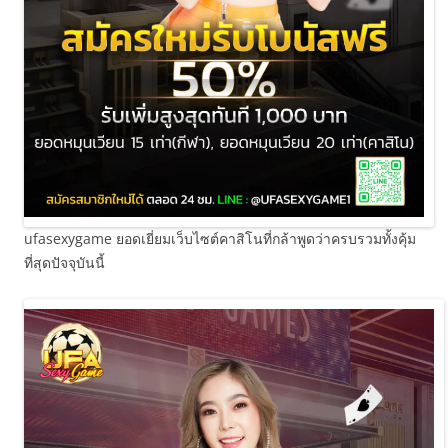
ufasexygame ยอดเยี่ยมเว็บไซต์คาสิโนที่กล้าพูดว่าครบรวมทั้งคุ้ม
ที่สุดปัจจุบันนี้