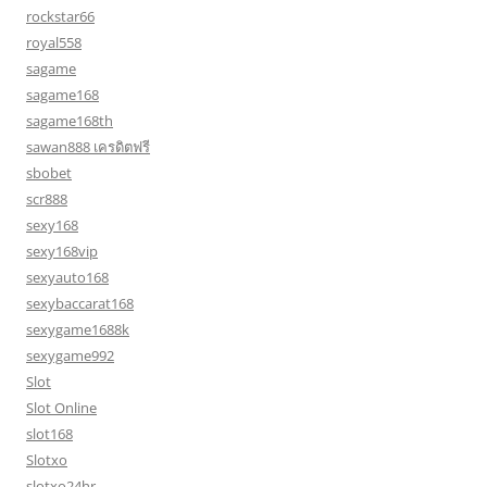
rockstar66
royal558
sagame
sagame168
sagame168th
sawan888 เครดิตฟรี
sbobet
scr888
sexy168
sexy168vip
sexyauto168
sexybaccarat168
sexygame1688k
sexygame992
Slot
Slot Online
slot168
Slotxo
slotxo24hr