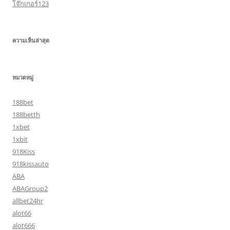
โจ๊กเกอร์123
ความเห็นล่าสุด
หมวดหมู่
188bet
188betth
1xbet
1xbit
918Kiss
918kissauto
ABA
ABAGroup2
allbet24hr
alot66
alot666