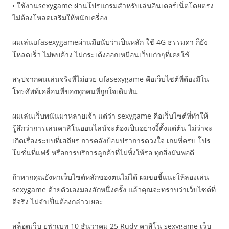
• ใช้งานsexygame ผ่านโปรแกรมสำหรับเล่นอินเตอร์เน็ตโดยตรง
ไม่ต้องโหลดเสริมให้หนักเครื่อง
ผมเล่นufasexygameผ่านมือนับว่าเป็นหลัก ใช้ 4G ธรรมดา ก็ยัง
โหลดเร็ว ไม่พบค้าง ไม่กระเด้งออกเหมือนเว็บเก่าๆที่เคยใช้
สรุปจากคนเล่นจริงที่ไม่อวย ufasexygame คือเว็บไซต์ที่ต้องมีใน
โทรศัพท์เคลื่อนที่ของทุกคนที่ถูกใจเดิมพัน
ผมเล่นเว็บพนันมาหลายเจ้า แต่ว่า sexygame คือเว็บไซต์ที่ทำให้
รู้สึกว่าการเล่นคาสิโนออนไลน์จะต้องเป็นอย่างงี้ตั้งแต่ต้น ไม่ว่าจะ
เกิดเรื่องระบบที่เสถียร การคลังป้อมปราการดวงใจ เกมที่ครบ โปร
โมชั่นที่แฟร์ หรือการบริการลูกค้าที่ไม่ทิ้งให้รอ ทุกสิ่งมันพอดี
ถ้าหากคุณยังหาเว็บไซต์หลักของตนไม่ได้ ผมขอชี้แนะให้ลองเล่น
sexygame ด้วยตัวเองมองสักหนึ่งครั้ง แล้วคุณจะทราบว่าเว็บไซต์ที่
ดีจริง ไม่จำเป็นต้องกล่าวเยอะ
สล็อตเว็บ ยูฟ่าเบท 10 ธันวาคม 25 Rudy คาสิโน sexygame เว็บ