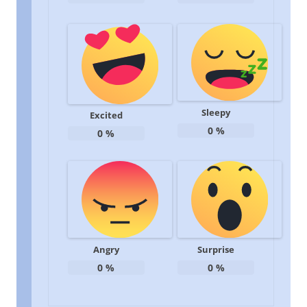
Sleepy
Excited
0
%
0
%
Angry
Surprise
0
%
0
%