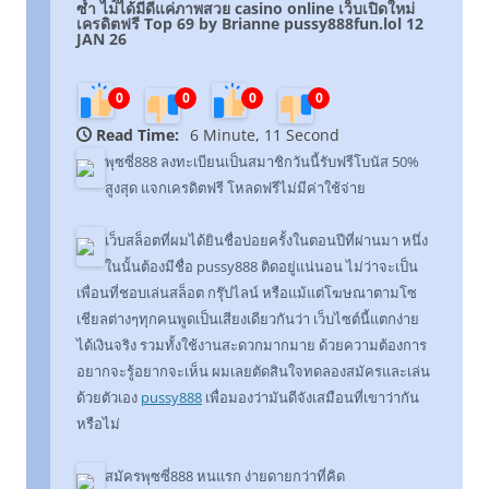
ซ้ำ ไม่ได้มีดีแค่ภาพสวย casino online เว็บเปิดใหม่
เครดิตฟรี Top 69 by Brianne pussy888fun.lol 12
JAN 26
0
0
0
0
Read Time:
6 Minute, 11 Second
พุซซี่888 ลงทะเบียนเป็นสมาชิกวันนี้รับฟรีโบนัส 50%
สูงสุด แจกเครดิตฟรี โหลดฟรีไม่มีค่าใช้จ่าย
เว็บสล็อตที่ผมได้ยินชื่อบ่อยครั้งในตอนปีที่ผ่านมา หนึ่ง
ในนั้นต้องมีชื่อ pussy888 ติดอยู่แน่นอน ไม่ว่าจะเป็น
เพื่อนที่ชอบเล่นสล็อต กรุ๊ปไลน์ หรือแม้แต่โฆษณาตามโซ
เชียลต่างๆทุกคนพูดเป็นเสียงเดียวกันว่า เว็บไซต์นี้แตกง่าย
ได้เงินจริง รวมทั้งใช้งานสะดวกมากมาย ด้วยความต้องการ
อยากจะรู้อยากจะเห็น ผมเลยตัดสินใจทดลองสมัครและเล่น
ด้วยตัวเอง
pussy888
เพื่อมองว่ามันดีจังเสมือนที่เขาว่ากัน
หรือไม่
สมัครพุซซี่888 หนแรก ง่ายดายกว่าที่คิด