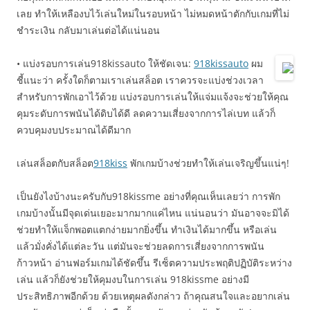
เลย ทำให้เหลืองบไว้เล่นใหม่ในรอบหน้า ไม่หมดหน้าตักกับเกมที่ไม่
ชำระเงิน กลับมาเล่นต่อได้แน่นอน
• แบ่งรอบการเล่น918kissauto ให้ชัดเจน:
918kissauto
ผม
ชี้แนะว่า ครั้งใดก็ตามเราเล่นสล็อต เราควรจะแบ่งช่วงเวลา
สำหรับการพักเอาไว้ด้วย แบ่งรอบการเล่นให้แจ่มแจ้งจะช่วยให้คุณ
คุมระดับการพนันได้ดิบได้ดี ลดความเสี่ยงจากการไล่เบท แล้วก็
ควบคุมงบประมาณได้ดีมาก
เล่นสล็อตกับสล็อต
918kiss
พักเกมบ้างช่วยทำให้เล่นเจริญขึ้นแน่ๆ!
เป็นยังไงบ้างนะครับกับ918kissme อย่างที่คุณเห็นเลยว่า การพัก
เกมบ้างนั้นมีจุดเด่นเยอะมากมากแค่ไหน แน่นอนว่า มันอาจจะมิได้
ช่วยทำให้แจ็กพอตแตกง่ายมากยิ่งขึ้น ทำเงินได้มากขึ้น หรือเล่น
แล้วมั่งคั่งได้แต่ละวัน แต่มันจะช่วยลดการเสี่ยงจากการพนัน
ก้าวหน้า อ่านฟอร์มเกมได้ชัดขึ้น รีเซ็ตความประพฤติปฏิบัติระหว่าง
เล่น แล้วก็ยังช่วยให้คุมงบในการเล่น 918kissme อย่างมี
ประสิทธิภาพอีกด้วย ด้วยเหตุผลดังกล่าว ถ้าคุณสนใจและอยากเล่น