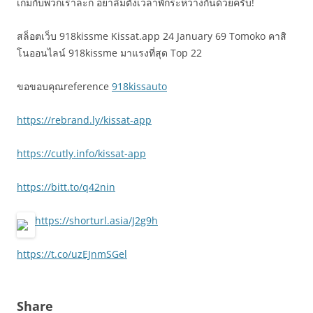
เกมกับพวกเราล่ะก็ อย่าลืมตั้งเวลาพักระหว่างกันด้วยครับ!
สล็อตเว็บ 918kissme Kissat.app 24 January 69 Tomoko คาสิ
โนออนไลน์ 918kissme มาแรงที่สุด Top 22
ขอขอบคุณreference
918kissauto
https://rebrand.ly/kissat-app
https://cutly.info/kissat-app
https://bitt.to/q42nin
https://shorturl.asia/J2g9h
https://t.co/uzEJnmSGel
Share