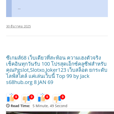
…
30 ธันวาคม 2025
ซีเกมส์68 เว็บเดียวที่สะท้อน ความเฮงตัวจริง
เช็คอินทุกวันรับ 100 โปรสุดเอ็กซ์คลูซีฟสำหรับ
คุณPgslot,Slotxo,Joker123 เว็บสล็อต ยกระดับ
ไลฟ์สไตล์ แค่เล่นเว็บนี้ Top 99 by Jack
s68hub.org 8 JAN 69
0
0
0
0
Read Time:
5 Minute, 49 Second