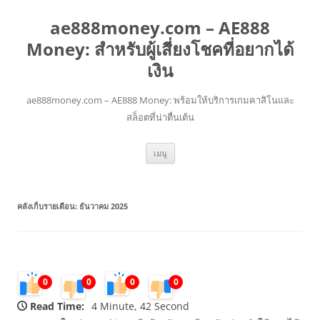
ae888money.com – AE888
Money: สำหรับผู้เสี่ยงโชคที่อยากได้
เงิน
ae888money.com – AE888 Money: พร้อมให้บริการเกมคาสิโนและ
สล็อตที่น่าตื่นเต้น
ข้าม
เมนู
ไป
ยัง
เนื้อหา
คลังเก็บรายเดือน:
ธันวาคม 2025
0
0
0
0
Read Time:
4 Minute, 42 Second