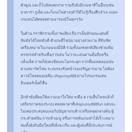
ตัวคูณ และก็โบนัสแตกง่าย รวมถึงยังมีเกมคาสิโนอื่นๆเช่น
บาคาร่า รูเล็ต และก็เกมไพ่ต่างๆทำให้ไม่รู้เรื่องสึกจำเจ แปลง
เกมเล่นได้ตลอดตามอารมณ์ในทุกๆวัน
ในด้าน กราฟิกรวมทั้งภาพเสียง ถือว่าเป็นลักษณะเด่นที่
สัมผัสได้โดยทันที ตัวเกมดีไซน์มาอย่างสวยงาม สีสันชัด
เครื่องหมายในเกมมองมีมิติ รวมทั้งเอฟเฟกต์เสียงช่วยเพิ่ม
อรรถรสสำหรับเพื่อการเล่น ไม่ว่าจะเล่นผ่านมือถือหรือ
แท็บเล็ต ภาพก็ยังคงชัดและไม่กระตุก จากที่ผมทดลองเล่น
ผ่านสมาร์ตโฟน ระบบรองรับหน้าจอเจริญมากมาย ไม่ต้อง
ดาวน์โหลดแอปเพิ่ม เล่นpussy888 ผ่านโปรแกรมเล่น
อินเตอร์เน็ตก็ลื่น
อีกหัวข้อที่ผมให้ความเอาใจใส่มากคือ ความลื่นไหลแล้วก็
เสถียรภาพของระบบ ตลอดเวลาที่เล่นpussy888fun แทบจะ
ไม่เคยประสบพบเจอกับปัญหาเกมค้าง หรือหลุดกลางคัน ผู้
กระทำดสปิน การเข้าเมนู หรือการสลับเกมทำได้เร็ว เหมาะ
สมทั้งยังกับมือใหม่ที่เพิ่งจะเริ่ม และผู้เล่นที่มีประสบการณ์