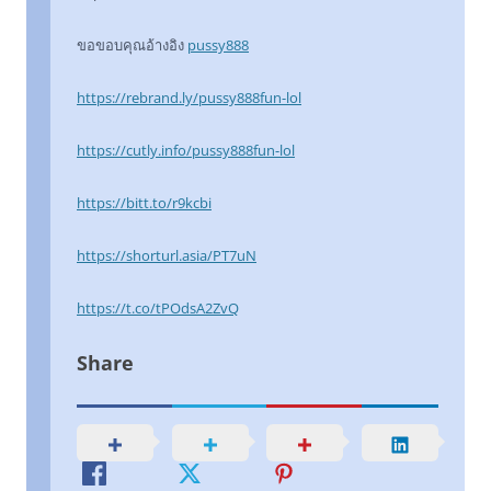
ขอขอบคุณอ้างอิง
pussy888
https://rebrand.ly/pussy888fun-lol
https://cutly.info/pussy888fun-lol
https://bitt.to/r9kcbi
https://shorturl.asia/PT7uN
https://t.co/tPOdsA2ZvQ
Share