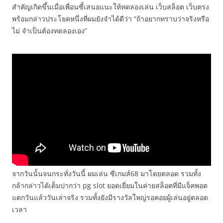
สำคัญเกิดขึ้นเมื่อเพื่อนซี้เสนอแนะให้ทดลองเล่น เว็บสล็อต เว็บตรง
พร้อมกล่าวประโยคหนึ่งที่ผมยังจำได้ดีว่า “ถ้าอยากทราบว่าจริงหรือ
ไม่ จำเป็นต้องทดลองเอง”
จากวันนั้นจนกระทั่งวันนี้ ผมเล่น ซีเกมส์68 มาโดยตลอด รวมทั้ง
กล้ากล่าวได้เต็มปากว่า pg slot ยอดเยี่ยมในค่ายสล็อตที่มีแจ็คพอต
แตกวันแล้ววันเล่าจริง รวมทั้งยังมีรางวัลใหญ่รอคอยผู้เล่นอยู่ตลอด
เวลา