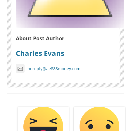
About Post Author
Charles Evans
noreply@ae888money.com