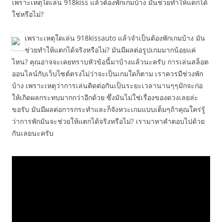
เพราะเหตุใดเล่น 918kiss แล้วต้องพักเกมบ้าง มันช่วยทำให้แตกได้
ใช่หรือไม่?
เพราะเหตุใดเล่น 918kissauto แล้วจำเป็นต้องพักเกมบ้าง มัน
ช่วยทำให้แตกได้จริงหรือไม่? มันมีผลต่อรูปเกมมากน้อยแค่
ไหน? คุณอาจจะเคยทราบหัวข้อนี้มาบ้างแล้วนะครับ การเล่นสล็อต
ออนไลน์กับเว็บไซต์ตรงไม่ว่าจะเป็นเกมใดก็ตาม เราควรมีช่วงพัก
บ้าง เพราะเหตุว่าการเล่นติดต่อกันเป็นระยะเวลานานๆๆมักจะก่อ
ให้เกิดผลกระทบมากกว่าอีกด้วย ซึ่งมันไม่ใช่เรื่องของดวงเลยล่ะ
ขอรับ มันมีผลต่อการกระทำและก็จังหวะเกมแบบเต็มๆถ้าคุณใคร่รู้
ว่าการพักมันจะช่วยให้แตกได้จริงหรือไม่? เรามาหาคำตอบไปด้วย
กันเลยนะครับ