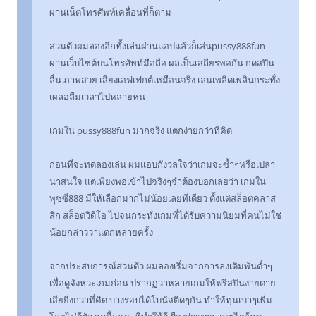
ผ่านเน็ตโทรศัพท์เคลื่อนที่ก็ตาม
ส่วนตัวผมลองอีกทั้งเล่นผ่านแอปแล้วก็เล่นpussy888fun
ผ่านเว็บไซต์บนโทรศัพท์มือถือ ผลเป็นเสถียรพอกัน กดสปิน
ลื่น ภาพสวย เสียงเอฟเฟกต์เหมือนจริง เล่นเพลิดเพลินกระทั่ง
เผลอลืมเวลาไปหลายหน
เกมใน pussy888fun มากจริง แตกง่ายกว่าที่คิด
ก่อนที่จะทดลองเล่น ผมแอบกังวลใจว่าเกมจะซ้ำๆหรือเปล่า
น่าสนใจ แต่เพียงพอเข้าไปจริงๆจำต้องบอกเลยว่า เกมใน
พุซซี่888 มีให้เลือกมากไม่น้อยเลยทีเดียว ตั้งแต่สล็อตคลาส
สิก สล็อตวิดีโอ ไปจนกระทั่งเกมที่ได้รับความนิยมที่คนไม่ใช่
น้อยกล่าวว่าแตกหลายครั้ง
จากประสบการณ์ส่วนตัว ผมลองเริ่มจากการลงเดิมพันต่ำๆ
เพื่อดูจังหวะเกมก่อน ปรากฏว่าหลายเกมให้ฟรีสปินง่ายดาย
เสียยิ่งกว่าที่คิด บางรอบได้โบนัสติดๆกัน ทำให้ทุนเบาๆเพิ่ม