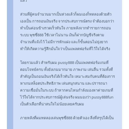
แล้ว
ส่วนที่ผู้คนจำนวนมากเป็นห่วงแล้วก็ผมเองก็ทดลองด้วยตัว
เองเป็น การถอนเงินจริง จากประสบการณ์ตรง จำต้องบอกว่า
ทำเป็นค่อนข้างรวดเร็วทันใจ ภายหลังจากทำรายการถอน
ระบบ พุซซี่888 ใช้เวลาไม่นาน เงินก็ฝากบัญชีจริงตาม
จำนวนที่แจ้งไว้ ไม่มีการหักแฝง และก็ขั้นตอนไม่ยุ่งยาก
ทำให้เกิดความรู้สึกมั่นใจว่าเป็นแพลตฟอร์มที่ไว้ใจได้จริง
โดยรวมแล้ว สำหรับผม pussy888 เป็นแพลตฟอร์มเกมที่
ตอบโจทย์ครบ ทั้งยังเกมมากมาย ภาพงาม เล่นลื่น รวมทั้งที่
สำคัญเป็นถอนเงินจริงได้เร็วทันใจ เหมาะสมกับคนที่ต้องการ
หาเกมสล็อตประสิทธิภาพ เล่นสนุกสนาน และปรารถนา
ความเชื่อมั่นในระบบ ถ้าหากคนไหนกำลังมองหาค่ายเกมที่
ไว้ใจได้จากประสบการณ์ผู้เล่นจริง ผมมองว่า pussy888fun
เป็นตัวเลือกที่น่าสนใจไม่น้อยเลยครับผม
ภายหลังที่ผมทดลองเล่นพุซซี่888 ด้วยตัวเอง สิ่งที่สรุปได้เป็น