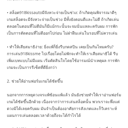
• สล็อต918kissautoมีจังหวะจ่ายเป็นช่วง: ถ้าเกิดคุณพิจารณาดีๆ
เกมสล็อตจะมีจังหวะจ่ายเป็นช่วง มีทั้งยังตอนดีและไม่ดี ถ้าเกิดเล่น
ตลอดในตอนที่ไม่ดีมันก็มีแม้กระนั้นจะจมนั่นแหละครับผม การพัก
เป็นการตัดตอนที่ไม่ดีออกไปก่อน ไม่ฝ่าฝืนเล่นในรอบที่ไม่ควรเล่น
• ทำให้เสียสมาธิง่าย: ยิ่งแพ้ก็ยิ่งรีบกดสปิน เคยเป็นกันไหมครับ?
การเล่น918kissme ไปเรื่อยโดยไม่พักจะทำให้เราเสียสมาธิได้ รีบ
เพิ่มเบทแบบไม่มีแผน เริ่มตัดสินใจโดยใช้อารมณ์นำเหตุผล การพัก
เกมจะเป็นการรีเซ็ตที่ดียิ่งกว่า
2. ช่วยให้อ่านฟอร์มเกมได้ชัดขึ้น
นอกจากการหยุดวงจรแพ้ซ้อนแพ้แล้ว มันยังช่วยทำให้เราอ่านฟอร์ม
เกมได้ชัดขึ้นอีกด้วย เนื่องจากว่าการเล่นสล็อตนั้น พวกเราจะพึ่งแต่
ดวงมิได้เลยครับผม มันจำเป็นต้องอาศัยการสังเกตและก็วิเคราะห์
แผนการเล่นตลอดเวลาด้วยถึงจะได้กำไรได้