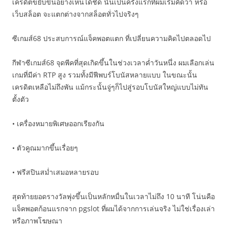
เครดิตขยับขึ้นอย่างเห็นได้ชัด นั่นเป็นครั้งแรกที่ผมเริ่มคิดว่า หรือ
เว็บสล็อต จะแตกต่างจากสล็อตทั่วไปจริงๆ
ซีเกมส์68 ประสบการณ์แจ็คพอตแตก ที่เปลี่ยนความคิดไปตลอดไป
กีฬาซีเกมส์68 จุดพีคที่สุดเกิดขึ้นในช่วงเวลาค่ำวันหนึ่ง ผมเลือกเล่น
เกมที่มีค่า RTP สูง รวมทั้งมีฟีพบร์โบนัสหลายแบบ ในขณะนั้น
เครดิตเหลือไม่ถึงพัน แม้กระนั้นจู่ๆก็ไปสู่รอบโบนัสใหญ่แบบไม่ทัน
ตั้งตัว
• เครื่องหมายพิเศษออกเรียงกัน
• ตัวคูณมากขึ้นเรื่อยๆ
• ฟรีสปินสม่ำเสมอหลายรอบ
สุดท้ายยอดรางวัลพุ่งขึ้นเป็นหลักหมื่นในเวลาไม่ถึง 10 นาที โน่นคือ
แจ็คพอตก้อนแรกจาก pgslot ที่ผมได้จากการเล่นจริง ไม่ใช่เรื่องเล่า
หรือภาพโฆษณา