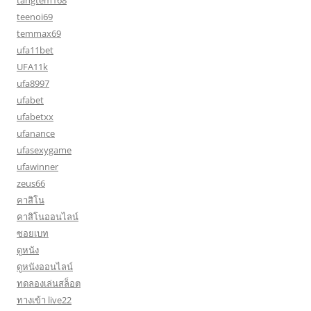
tangtem168
teenoi69
temmax69
ufa11bet
UFA11k
ufa8997
ufabet
ufabetxx
ufanance
ufasexygame
ufawinner
zeus66
คาสิโน
คาสิโนออนไลน์
ซอยเบท
ดูหนัง
ดูหนังออนไลน์
ทดลองเล่นสล็อต
ทางเข้า live22