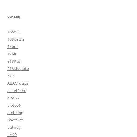
หมวดหมู่
188bet
188betth
1xbet
1xbit
918Kiss
918kissauto
ABA
ABAGroup2
allbet24hr
alot66
alot666
ambking
Baccarat
betway
bh99