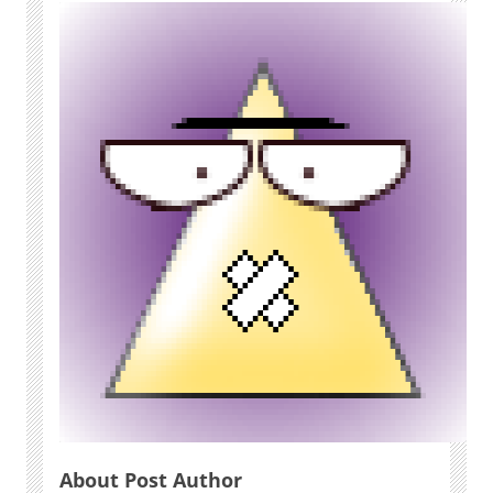
About Post Author