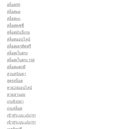
สล็อต99
สล็อตpg
สล็อตxo
สล็อตพุซซี่
สล็อตมันนี่เกม
สล็อตออนไลน์
สล็อตเครดิตฟรี
สล็อตเว็บตรง
สล็อตเว็บตรง 168
สล็อตแตกดี
สวนสุนันทา
สูตรสล็อต
หวย24ออนไลน์
หวยฮานอย
เกมยิงปลา
เกมสล็อต
เข้าสู่ระบบ ufa191
เข้าสู่ระบบ ufa191