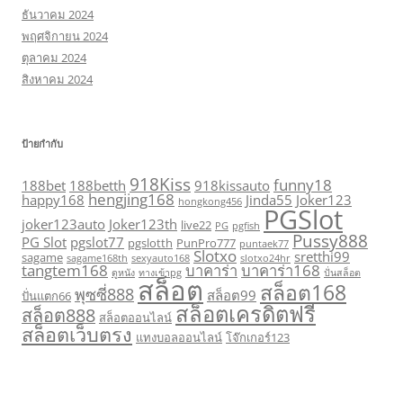
ธันวาคม 2024
พฤศจิกายน 2024
ตุลาคม 2024
สิงหาคม 2024
ป้ายกำกับ
918Kiss
funny18
188bet
188betth
918kissauto
hengjing168
happy168
Jinda55
Joker123
hongkong456
PGSlot
joker123auto
Joker123th
live22
PG
pgfish
Pussy888
PG Slot
pgslot77
pgslotth
PunPro777
puntaek77
Slotxo
sretthi99
sagame
sagame168th
sexyauto168
slotxo24hr
tangtem168
บาคาร่า
บาคาร่า168
ดูหนัง
ทางเข้าpg
ปั่นสล็อต
สล็อต
สล็อต168
พุซซี่888
สล็อต99
ปั่นแตก66
สล็อตเครดิตฟรี
สล็อต888
สล็อตออนไลน์
สล็อตเว็บตรง
แทงบอลออนไลน์
โจ๊กเกอร์123