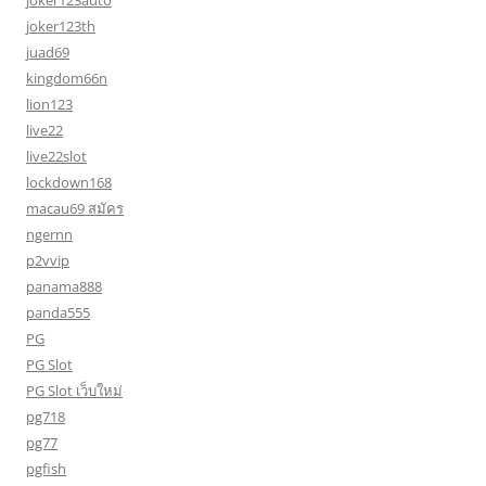
joker123auto
joker123th
juad69
kingdom66n
lion123
live22
live22slot
lockdown168
macau69 สมัคร
ngernn
p2vvip
panama888
panda555
PG
PG Slot
PG Slot เว็บใหม่
pg718
pg77
pgfish