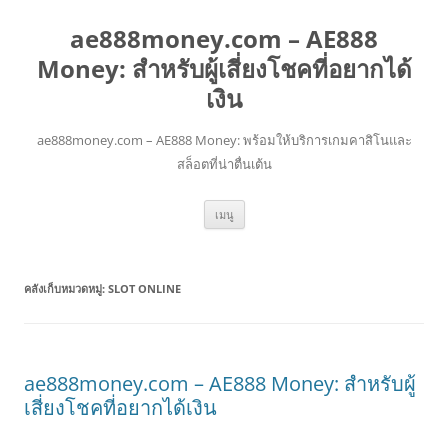
ae888money.com – AE888
Money: สำหรับผู้เสี่ยงโชคที่อยากได้
เงิน
ae888money.com – AE888 Money: พร้อมให้บริการเกมคาสิโนและ
สล็อตที่น่าตื่นเต้น
ข้าม
เมนู
ไป
ยัง
เนื้อหา
คลังเก็บหมวดหมู่:
SLOT ONLINE
ae888money.com – AE888 Money: สำหรับผู้
เสี่ยงโชคที่อยากได้เงิน