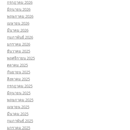
กรกฎาคม 2026
มิถุนายน 2026
พฤษภาคม 2026
เมษายน 2026
มีนาคม 2026
กุมภาพันธ์ 2026
มกราคม 2026
ธันวาคม 2025
พฤศจิกายน 2025
ตุลาคม 2025
กันยายน 2025
สิงหาคม 2025
กรกฎาคม 2025
มิถุนายน 2025
พฤษภาคม 2025
เมษายน 2025
มีนาคม 2025
กุมภาพันธ์ 2025
มกราคม 2025