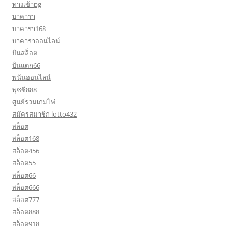
ทางเข้าpg
บาคาร่า
บาคาร่า168
บาคาร่าออนไลน์
ปั่นสล็อต
ปั่นแตก66
พนันออนไลน์
พุซซี่888
ศูนย์รวมเกมไพ่
สมัครสมาชิก lotto432
สล็อต
สล็อต168
สล็อต456
สล็อต55
สล็อต66
สล็อต666
สล็อต777
สล็อต888
สล็อต918