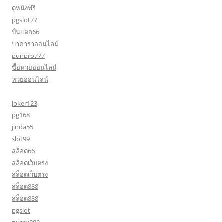
ดูหนังฟรี
pgslot77
ปั่นแตก66
บาคาร่าออนไลน์
punpro777
ซื้อหวยออนไลน์
หวยออนไลน์
joker123
pg168
jinda55
slot99
สล็อต66
สล็อตเว็บตรง
สล็อตเว็บตรง
สล็อต888
สล็อต888
pgslot