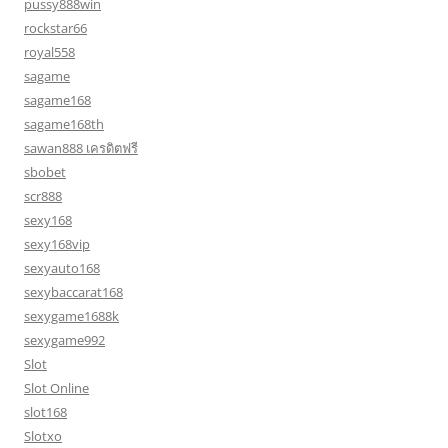
pussy888win
rockstar66
royal558
sagame
sagame168
sagame168th
sawan888 เครดิตฟรี
sbobet
scr888
sexy168
sexy168vip
sexyauto168
sexybaccarat168
sexygame1688k
sexygame992
Slot
Slot Online
slot168
Slotxo