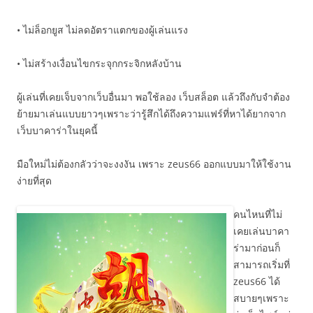
• ไม่ล็อกยูส ไม่ลดอัตราแตกของผู้เล่นแรง
• ไม่สร้างเงื่อนไขกระจุกกระจิกหลังบ้าน
ผู้เล่นที่เคยเจ็บจากเว็บอื่นมา พอใช้ลอง เว็บสล็อต แล้วถึงกับจำต้อง
ย้ายมาเล่นแบบยาวๆเพราะว่ารู้สึกได้ถึงความแฟร์ที่หาได้ยากจาก
เว็บบาคาร่าในยุคนี้
มือใหม่ไม่ต้องกลัวว่าจะงงงัน เพราะ zeus66 ออกแบบมาให้ใช้งาน
ง่ายที่สุด
คนไหนที่ไม่
เคยเล่นบาคา
ร่ามาก่อนก็
สามารถเริ่มที่
zeus66 ได้
สบายๆเพราะ