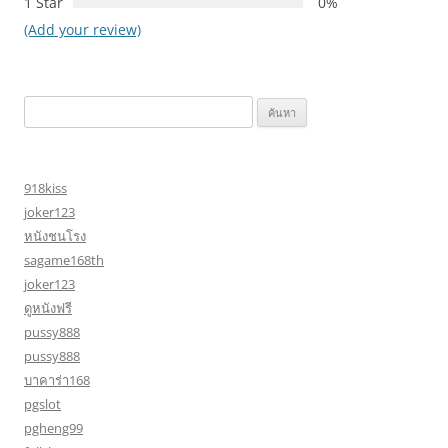
1 Star
0%
(Add your review)
ค้นหา
สำหรับ:
918kiss
joker123
หนังชนโรง
sagame168th
joker123
ดูหนังฟรี
pussy888
pussy888
บาคาร่า168
pgslot
pgheng99