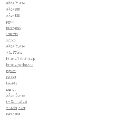
สล็อตเว็บตรง
สล็อต888
สล็อต888
pgslot
pussy888
บาคาร่า
slotxo
สล็อตเว็บตรง
หนังโป๊ไทย
https://1xbetth.vip
https://pgslot.spa
pgslot
pg slot
kiss918
pgslot
สล็อตเว็บตรง
ดูหนังออนไลน์
ทางเข้า joker
joker slot