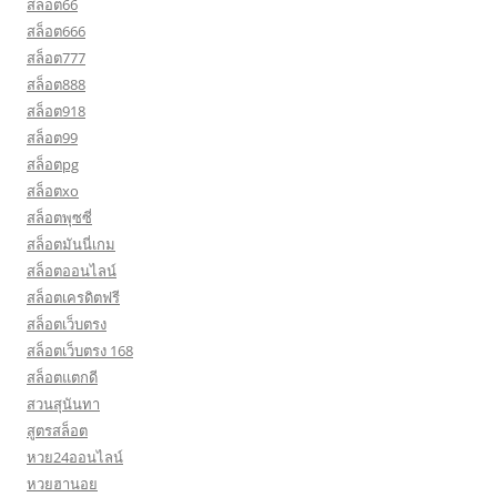
สล็อต66
สล็อต666
สล็อต777
สล็อต888
สล็อต918
สล็อต99
สล็อตpg
สล็อตxo
สล็อตพุซซี่
สล็อตมันนี่เกม
สล็อตออนไลน์
สล็อตเครดิตฟรี
สล็อตเว็บตรง
สล็อตเว็บตรง 168
สล็อตแตกดี
สวนสุนันทา
สูตรสล็อต
หวย24ออนไลน์
หวยฮานอย