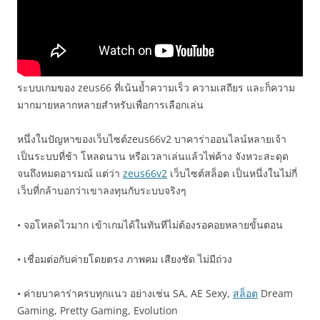
ระบบเกมของ zeus66 ที่เน้นย้ำความเร็ว ความเสถียร และก็ความ
มากมายหลากหลายสำหรับเพื่อการเลือกเล่น
หนึ่งในปัญหาของเว็บไซต์zeus66v2 บาคาร่าออนไลน์หลายเจ้า
เป็นระบบที่ช้า โหลดนาน หรือเวลาเล่นแล้วไพ่ค้าง จังหวะสะดุด
จนถึงหมดอารมณ์ แต่ว่า
zeus66v2
เว็บไซต์สล็อต เป็นหนึ่งในไม่กี่
เว็บที่กล้าบอกว่าเขาลงทุนกับระบบจริงๆ
• จอโหลดไวมาก เข้าเกมได้ในทันทีไม่ต้องรอคอยหลายขั้นตอน
• เชื่อมต่อกับค่ายโดยตรง ภาพคม เสียงชัด ไม่มีถ่วง
• ค่ายบาคาร่าครบทุกแนว อย่างเช่น SA, AE Sexy,
สล็อต
Dream
Gaming, Pretty Gaming, Evolution