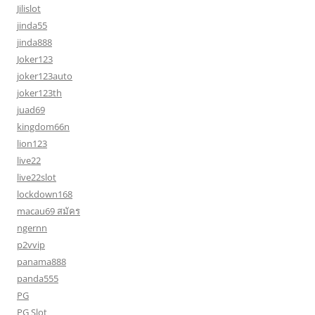
Jilislot
jinda55
jinda888
Joker123
joker123auto
joker123th
juad69
kingdom66n
lion123
live22
live22slot
lockdown168
macau69 สมัคร
ngernn
p2vvip
panama888
panda555
PG
PG Slot