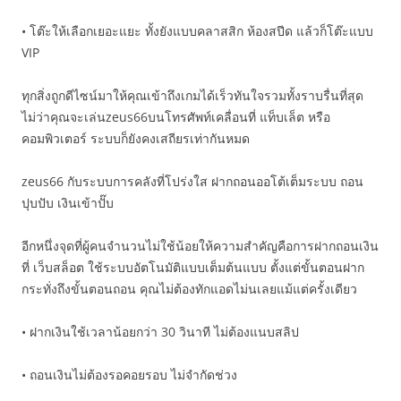
• โต๊ะให้เลือกเยอะแยะ ทั้งยังแบบคลาสสิก ห้องสปีด แล้วก็โต๊ะแบบ
VIP
ทุกสิ่งถูกดีไซน์มาให้คุณเข้าถึงเกมได้เร็วทันใจรวมทั้งราบรื่นที่สุด
ไม่ว่าคุณจะเล่นzeus66บนโทรศัพท์เคลื่อนที่ แท็บเล็ต หรือ
คอมพิวเตอร์ ระบบก็ยังคงเสถียรเท่ากันหมด
zeus66 กับระบบการคลังที่โปร่งใส ฝากถอนออโต้เต็มระบบ ถอน
ปุบปับ เงินเข้าปั๊บ
อีกหนึ่งจุดที่ผู้คนจำนวนไม่ใช้น้อยให้ความสำคัญคือการฝากถอนเงิน
ที่ เว็บสล็อต ใช้ระบบอัตโนมัติแบบเต็มต้นแบบ ตั้งแต่ขั้นตอนฝาก
กระทั่งถึงขั้นตอนถอน คุณไม่ต้องทักแอดไม่นเลยแม้แต่ครั้งเดียว
• ฝากเงินใช้เวลาน้อยกว่า 30 วินาที ไม่ต้องแนบสลิป
• ถอนเงินไม่ต้องรอคอยรอบ ไม่จำกัดช่วง