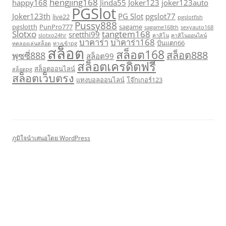
hengjing168
happy168
Jinda55
Joker123
joker123auto
PGSlot
Joker123th
PG Slot
pgslot77
live22
pgslotfish
Pussy888
pgslotth
PunPro777
sagame
sagame168th
sexyauto168
Slotxo
tangtem168
sretthi99
slotxo24hr
คาสิโน
คาสิโนออนไลน์
บาคาร่า
บาคาร่า168
ปั่นแตก66
ทดลองเล่นสล็อต
ทางเข้าpg
สล็อต
สล็อต168
สล็อต888
พุซซี่888
สล็อต99
สล็อตเครดิตฟรี
สล็อตออนไลน์
สล็อตpg
สล็อตเว็บตรง
แทงบอลออนไลน์
โจ๊กเกอร์123
ภูมิใจนำเสนอโดย WordPress