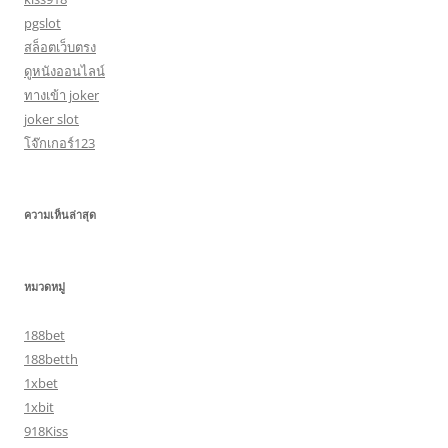
pgslot
สล็อตเว็บตรง
ดูหนังออนไลน์
ทางเข้า joker
joker slot
โจ๊กเกอร์123
ความเห็นล่าสุด
หมวดหมู่
188bet
188betth
1xbet
1xbit
918Kiss