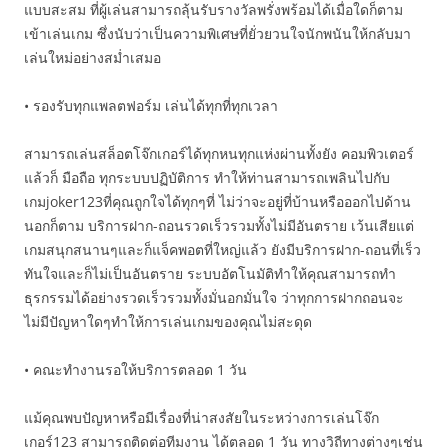
แบบสะสม ที่ผู้เล่นสามารถลุ้นรับรางวัลพรั่งพร้อมได้เมื่อใดก็ตาม
เข้าเล่นเกม ซึ่งนับว่าเป็นความพิเศษที่ยั่วยวนใจนักพนันให้กลับมา
เล่นใหม่อย่างสม่ำเสมอ
• รองรับทุกแพลตฟอร์ม เล่นได้ทุกที่ทุกเวลา
สามารถเล่นสล็อตโจ๊กเกอร์ได้ทุกหนทุกแห่งผ่านทั้งยัง คอมพิวเตอร์
แล้วก็ มือถือ ทุกระบบปฏิบัติการ ทำให้ท่านสามารถเพลินไปกับ
เกมjoker123ที่คุณถูกใจได้ทุกๆที่ ไม่ว่าจะอยู่ที่บ้านหรือออกไปด้าน
นอกก็ตาม บริการฝาก-ถอนรวดเร็วรวมทั้งไม่มีอันตราย เว้นเสียแต่
เกมสนุกสนานๆและก็แจ็คพอตที่ใหญ่แล้ว ยังมีบริการฝาก-ถอนที่เร็ว
ทันใจและก็ไม่เป็นอันตราย ระบบอัตโนมัติทำให้คุณสามารถทำ
ธุรกรรมได้อย่างรวดเร็วรวมทั้งมั่นอกมั่นใจ ว่าทุกการฝากถอนจะ
ไม่มีปัญหาใดๆทำให้การเล่นเกมของคุณไม่สะดุด
• คณะทำงานรอให้บริการตลอด 1 วัน
แม้คุณพบปัญหาหรือมีเรื่องที่น่าสงสัยในระหว่างการเล่นโจ๊ก
เกอร์123 สามารถติดต่อทีมงาน ได้ตลอด 1 วัน ทางวิถีทางต่างๆเช่น