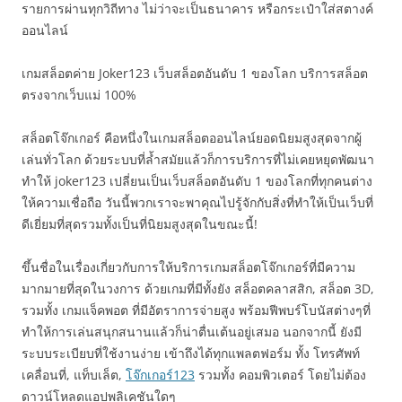
รายการผ่านทุกวิถีทาง ไม่ว่าจะเป็นธนาคาร หรือกระเป๋าใส่สตางค์
ออนไลน์
เกมสล็อตค่าย Joker123 เว็บสล็อตอันดับ 1 ของโลก บริการสล็อต
ตรงจากเว็บแม่ 100%
สล็อตโจ๊กเกอร์ คือหนึ่งในเกมสล็อตออนไลน์ยอดนิยมสูงสุดจากผู้
เล่นทั่วโลก ด้วยระบบที่ล้ำสมัยแล้วก็การบริการที่ไม่เคยหยุดพัฒนา
ทำให้ joker123 เปลี่ยนเป็นเว็บสล็อตอันดับ 1 ของโลกที่ทุกคนต่าง
ให้ความเชื่อถือ วันนี้พวกเราจะพาคุณไปรู้จักกับสิ่งที่ทำให้เป็นเว็บที่
ดีเยี่ยมที่สุดรวมทั้งเป็นที่นิยมสูงสุดในขณะนี้!
ขึ้นชื่อในเรื่องเกี่ยวกับการให้บริการเกมสล็อตโจ๊กเกอร์ที่มีความ
มากมายที่สุดในวงการ ด้วยเกมที่มีทั้งยัง สล็อตคลาสสิก, สล็อต 3D,
รวมทั้ง เกมแจ็คพอต ที่มีอัตราการจ่ายสูง พร้อมฟีพบร์โบนัสต่างๆที่
ทำให้การเล่นสนุกสนานแล้วก็น่าตื่นเต้นอยู่เสมอ นอกจากนี้ ยังมี
ระบบระเบียบที่ใช้งานง่าย เข้าถึงได้ทุกแพลตฟอร์ม ทั้ง โทรศัพท์
เคลื่อนที่, แท็บเล็ต,
โจ๊กเกอร์123
รวมทั้ง คอมพิวเตอร์ โดยไม่ต้อง
ดาวน์โหลดแอปพลิเคชันใดๆ