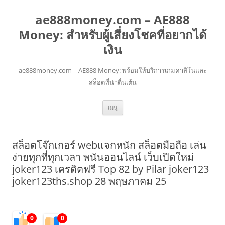
ae888money.com – AE888
Money: สำหรับผู้เสี่ยงโชคที่อยากได้
เงิน
ae888money.com – AE888 Money: พร้อมให้บริการเกมคาสิโนและ
สล็อตที่น่าตื่นเต้น
ข้าม
เมนู
ไป
ยัง
เนื้อหา
สล็อตโจ๊กเกอร์ webแจกหนัก สล็อตมือถือ เล่น
ง่ายทุกที่ทุกเวลา พนันออนไลน์ เว็บเปิดใหม่
joker123 เครดิตฟรี Top 82 by Pilar joker123
joker123ths.shop 28 พฤษภาคม 25
0
0