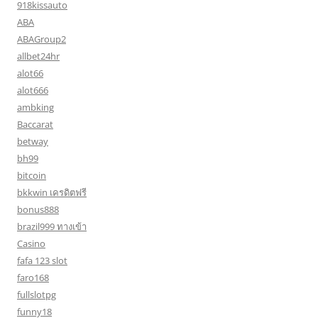
918kissauto
ABA
ABAGroup2
allbet24hr
alot66
alot666
ambking
Baccarat
betway
bh99
bitcoin
bkkwin เครดิตฟรี
bonus888
brazil999 ทางเข้า
Casino
fafa 123 slot
faro168
fullslotpg
funny18