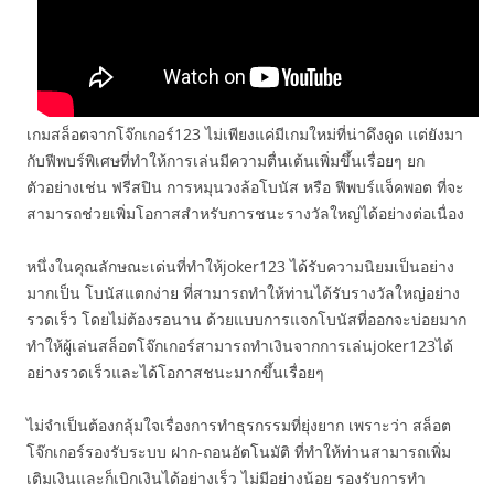
เกมสล็อตจากโจ๊กเกอร์123 ไม่เพียงแค่มีเกมใหม่ที่น่าดึงดูด แต่ยังมา
กับฟีพบร์พิเศษที่ทำให้การเล่นมีความตื่นเต้นเพิ่มขึ้นเรื่อยๆ ยก
ตัวอย่างเช่น ฟรีสปิน การหมุนวงล้อโบนัส หรือ ฟีพบร์แจ็คพอต ที่จะ
สามารถช่วยเพิ่มโอกาสสำหรับการชนะรางวัลใหญ่ได้อย่างต่อเนื่อง
หนึ่งในคุณลักษณะเด่นที่ทำให้joker123 ได้รับความนิยมเป็นอย่าง
มากเป็น โบนัสแตกง่าย ที่สามารถทำให้ท่านได้รับรางวัลใหญ่อย่าง
รวดเร็ว โดยไม่ต้องรอนาน ด้วยแบบการแจกโบนัสที่ออกจะบ่อยมาก
ทำให้ผู้เล่นสล็อตโจ๊กเกอร์สามารถทำเงินจากการเล่นjoker123ได้
อย่างรวดเร็วและได้โอกาสชนะมากขึ้นเรื่อยๆ
ไม่จำเป็นต้องกลุ้มใจเรื่องการทำธุรกรรมที่ยุ่งยาก เพราะว่า สล็อต
โจ๊กเกอร์รองรับระบบ ฝาก-ถอนอัตโนมัติ ที่ทำให้ท่านสามารถเพิ่ม
เติมเงินและก็เบิกเงินได้อย่างเร็ว ไม่มีอย่างน้อย รองรับการทำ