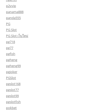
p2vvip
panama888
panda555
PG
PG Slot
PG Slot เว็บใหม่
pg718
pg77
pgfish
pgheng
pgheng99
pgjoker
PGSlot
pgslot168
pgslot77
pgslot99
pgslotfish
pokbet