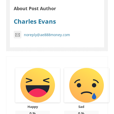
About Post Author
Charles Evans
noreply@ae888money.com
Happy
Sad
0
%
0
%