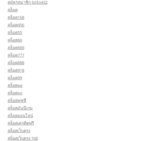
สมัครสมาชิก lotto432
สล็อต
สล็อต168
สล็อต456
สล็อต55
สล็อต66
สล็อต666
สล็อต777
สล็อต888
สล็อต918
สล็อต99
สล็อตpg
สล็อตxo
สล็อตพุซซี่
สล็อตมันนี่เกม
สล็อตออนไลน์
สล็อตเครดิตฟรี
สล็อตเว็บตรง
สล็อตเว็บตรง 168