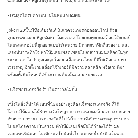
พอตแตกจริง ที่ผู้เล่นทุกคนสามารถลุ้นได้ตลอดระยะเวลา
• เกมสุดได้รับความนิยมในหมู่นักเดิมพัน
joker123นั้นมีชื่อเสียงกันดีในแวดวงเกมสล็อตออนไลน์ ด้วย
คุณภาพของเกมที่ถูกพัฒนาโดยตลอด โดยเกมทุกเกมสล็อตโจ๊กเกอร์
ในแพลตฟอร์มนี้ถูกออกแบบให้เล่นง่าย มีภาพกราฟิกที่สวยงาม และ
เสียงที่น่าระทึกใจ ทำให้ผู้เล่นเพลิดเพลินไปกับการหมุนสล็อตในทุก
ระยะเวลา ไม่ว่าคุณจะถูกใจเกมสล็อตแนวไหน ก็มีให้เลือกเล่นทุก
หมวดหมู่ อีกทั้งเกมสล็อตโจ๊กเกอร์ที่มีความคลาสสิค หรือเกมที่มา
พร้อมทั้งธีมใหม่ๆที่สร้างความตื่นเต้นตลอดระยะเวลา
• แจ็คพอตแตกจริง รับเงินรางวัลไม่อั้น
หนึ่งในสิ่งที่ทำให้ เป็นที่นิยมอย่างสูงคือ แจ็คพอตแตกจริง ที่ได้
โอกาสให้ผู้เล่นได้รับรางวัลใหญ่จากการเล่นเกมสล็อตอย่างง่ายดาย
ด้วยระบบการสุ่มแจกรางวัลที่โปร่งใส รวมทั้งมีการควบคุมการแจก
โบนัสโดยความเป็นธรรม ทำให้ผู้เล่นเชื่อมั่นได้ว่าจะได้รับผล
ตอบแทนที่คุ้มค่า ไม่เพียงแค่โบนัสทั่วไป แม้กระนั้นยังมี แจ็คพอต