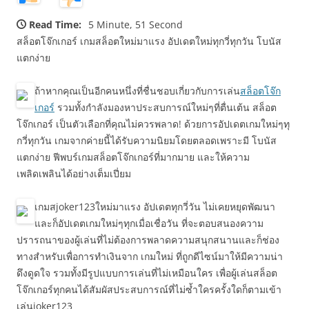
Read Time:
5 Minute, 51 Second
สล็อตโจ๊กเกอร์ เกมสล็อตใหม่มาแรง อัปเดตใหม่ทุกวี่ทุกวัน โบนัส
แตกง่าย
ถ้าหากคุณเป็นอีกคนหนึ่งที่ชื่นชอบเกี่ยวกับการเล่น
สล็อตโจ๊ก
เกอร์
รวมทั้งกำลังมองหาประสบการณ์ใหม่ๆที่ตื่นเต้น สล็อต
โจ๊กเกอร์ เป็นตัวเลือกที่คุณไม่ควรพลาด! ด้วยการอัปเดตเกมใหม่ๆทุ
กวี่ทุกวัน เกมจากค่ายนี้ได้รับความนิยมโดยตลอดเพราะมี โบนัส
แตกง่าย ฟีพบร์เกมสล็อตโจ๊กเกอร์ที่มากมาย และให้ความ
เพลิดเพลินได้อย่างเต็มเปี่ยม
เกมสjoker123ใหม่มาแรง อัปเดตทุกวี่วัน ไม่เคยหยุดพัฒนา
และก็อัปเดตเกมใหม่ๆทุกเมื่อเชื่อวัน ที่จะตอบสนองความ
ปรารถนาของผู้เล่นที่ไม่ต้องการพลาดความสนุกสนานและก็ช่อง
ทางสำหรับเพื่อการทำเงินจาก เกมใหม่ ที่ถูกดีไซน์มาให้มีความน่า
ดึงดูดใจ รวมทั้งมีรูปแบบการเล่นที่ไม่เหมือนใคร เพื่อผู้เล่นสล็อต
โจ๊กเกอร์ทุกคนได้สัมผัสประสบการณ์ที่ไม่ซ้ำใครครั้งใดก็ตามเข้า
เล่นjoker123