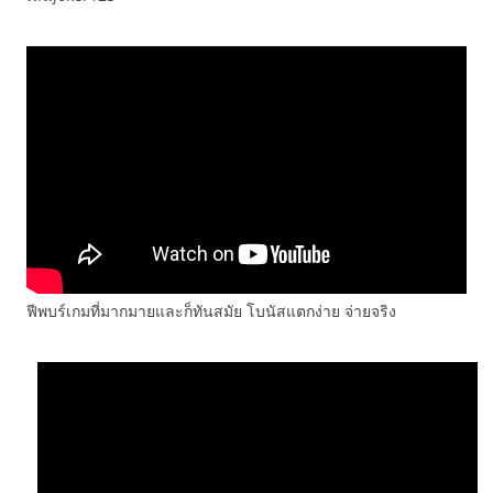
ฟีพบร์เกมที่มากมายและก็ทันสมัย โบนัสแตกง่าย จ่ายจริง