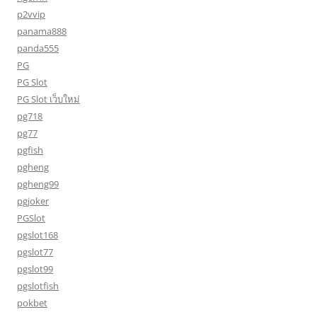
p2vvip
panama888
panda555
PG
PG Slot
PG Slot เว็บใหม่
pg718
pg77
pgfish
pgheng
pgheng99
pgjoker
PGSlot
pgslot168
pgslot77
pgslot99
pgslotfish
pokbet