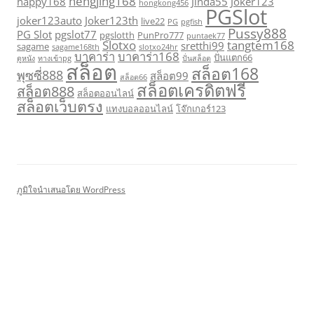
hengjing168
happy168
Jinda55
Joker123
hongkong456
PGSlot
joker123auto
Joker123th
live22
PG
pgfish
Pussy888
PG Slot
pgslot77
pgslotth
PunPro777
puntaek77
Slotxo
tangtem168
sretthi99
sagame
sagame168th
slotxo24hr
บาคาร่า
บาคาร่า168
ปั่นแตก66
ดูหนัง
ทางเข้าpg
ปั่นสล็อต
สล็อต
สล็อต168
พุซซี่888
สล็อต99
สล็อต66
สล็อตเครดิตฟรี
สล็อต888
สล็อตออนไลน์
สล็อตเว็บตรง
แทงบอลออนไลน์
โจ๊กเกอร์123
ภูมิใจนำเสนอโดย WordPress