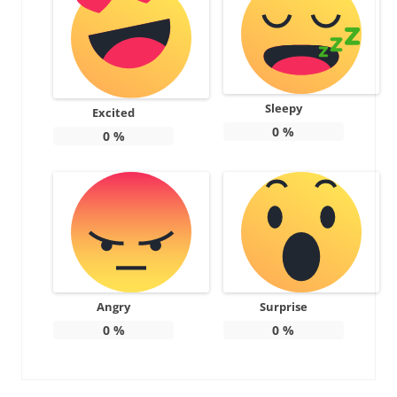
Sleepy
Excited
0
%
0
%
Angry
Surprise
0
%
0
%