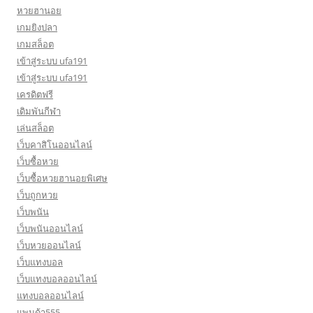
หวยฮานอย
เกมยิงปลา
เกมสล็อต
เข้าสู่ระบบ ufa191
เข้าสู่ระบบ ufa191
เครดิตฟรี
เดิมพันกีฬา
เล่นสล็อต
เว็บคาสิโนออนไลน์
เว็บซื้อหวย
เว็บซื้อหวยฮานอยพิเศษ
เว็บถูกหวย
เว็บพนัน
เว็บพนันออนไลน์
เว็บหวยออนไลน์
เว็บแทงบอล
เว็บแทงบอลออนไลน์
แทงบอลออนไลน์
แพนด้า555