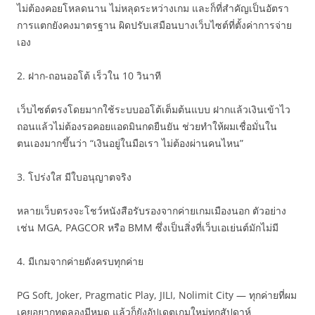
ไม่ต้องคอยโหลดนาน ไม่หลุดระหว่างเกม และก็ที่สำคัญเป็นอัตรา
การแตกยังคงมาตรฐาน ผิดปรับเสมือนบางเว็บไซต์ที่ตั้งค่าการจ่าย
เอง
2. ฝาก-ถอนออโต้ เร็วใน 10 วินาที
เว็บไซต์ตรงโดยมากใช้ระบบออโต้เต็มต้นแบบ ฝากแล้วเงินเข้าไว
ถอนแล้วไม่ต้องรอคอยแอดมินกดยืนยัน ช่วยทำให้ผมเชื่อมั่นใน
ตนเองมากขึ้นว่า “เงินอยู่ในมือเรา ไม่ต้องผ่านคนไหน”
3. โปร่งใส มีใบอนุญาตจริง
หลายเว็บตรงจะโชว์หนังสือรับรองจากค่ายเกมเมืองนอก ตัวอย่าง
เช่น MGA, PAGCOR หรือ BMM ซึ่งเป็นสิ่งที่เว็บเอเย่นต์มักไม่มี
4. มีเกมจากค่ายดังครบทุกค่าย
PG Soft, Joker, Pragmatic Play, JILI, Nolimit City — ทุกค่ายที่ผม
เคยอยากทดลองมีหมด แล้วก็ยังอัปเดตเกมใหม่ทุกสัปดาห์