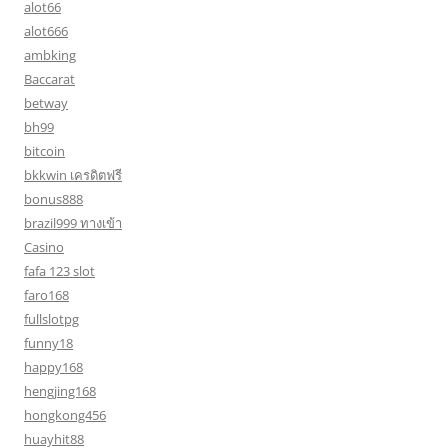
alot66
alot666
ambking
Baccarat
betway
bh99
bitcoin
bkkwin เครดิตฟรี
bonus888
brazil999 ทางเข้า
Casino
fafa 123 slot
faro168
fullslotpg
funny18
happy168
hengjing168
hongkong456
huayhit88