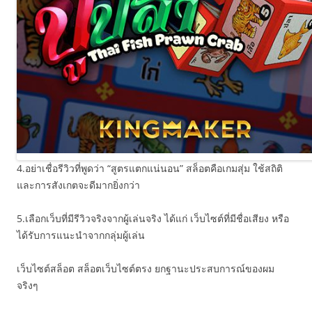
4.อย่าเชื่อรีวิวที่พูดว่า “สูตรแตกแน่นอน” สล็อตคือเกมสุ่ม ใช้สถิติ
และการสังเกตจะดีมากยิ่งกว่า
5.เลือกเว็บที่มีรีวิวจริงจากผู้เล่นจริง ได้แก่ เว็บไซต์ที่มีชื่อเสียง หรือ
ได้รับการแนะนำจากกลุ่มผู้เล่น
เว็บไซต์สล็อต สล็อตเว็บไซต์ตรง ยกฐานะประสบการณ์ของผม
จริงๆ