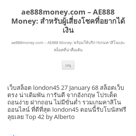
ae888money.com – AE888
Money: สำหรับผู้เสี่ยงโชคที่อยากได้
เงิน
ae888money.com – AE888 Money: พร้อมให้บริการเกมคาสิโนและ
สล็อตที่น่าตื่นเต้น
ข้าม
เมนู
ไป
ยัง
เนื้อหา
เว็บสล็อต london45 27 January 68 สล็อตเว็บ
ตรง น่าเดิมพัน การันตี จากอังกฤษ โปรเด็ด
ถอนง่าย ฝากถอน ไม่มีขั่นต่ำ รวมเกมคาสิโน
ออนไลน์ ที่ดีที่สุด london45 ตอนนี้รับโบนัสฟรี
ลุยเลย Top 42 by Alberto