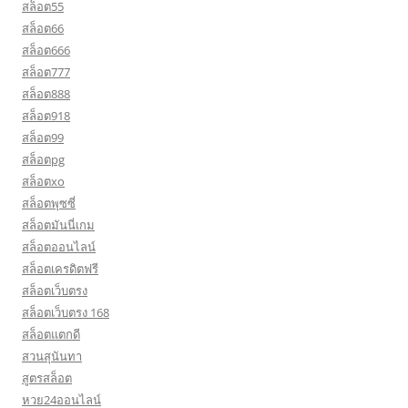
สล็อต55
สล็อต66
สล็อต666
สล็อต777
สล็อต888
สล็อต918
สล็อต99
สล็อตpg
สล็อตxo
สล็อตพุซซี่
สล็อตมันนี่เกม
สล็อตออนไลน์
สล็อตเครดิตฟรี
สล็อตเว็บตรง
สล็อตเว็บตรง 168
สล็อตแตกดี
สวนสุนันทา
สูตรสล็อต
หวย24ออนไลน์