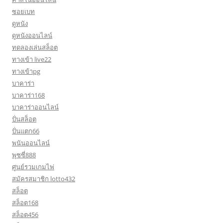
ซอยเบท
ดูหนัง
ดูหนังออนไลน์
ทดลองเล่นสล็อต
ทางเข้า live22
ทางเข้าpg
บาคาร่า
บาคาร่า168
บาคาร่าออนไลน์
ปั่นสล็อต
ปั่นแตก66
พนันออนไลน์
พุซซี่888
ศูนย์รวมเกมไพ่
สมัครสมาชิก lotto432
สล็อต
สล็อต168
สล็อต456