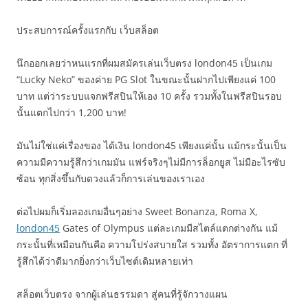
ประสบการณ์ครั้งแรกกับ เว็บสล็อต
นึกออกเลยว่าหนแรกที่ผมสมัครเล่นเว็บตรง london45 เป็นเกม
“Lucky Neko” ของค่าย PG Slot ในขณะนั้นฝากไปเพียงแค่ 100
บาท แต่ว่าระบบแจกฟรีสปินให้เอง 10 ครั้ง รวมทั้งในฟรีสปินรอบ
นั้นแตกไปกว่า 1,200 บาท!
มันไม่ใช่แค่เรื่องของ ได้เงิน london45 เพียงแค่นั้น แม้กระนั้นเป็น
ความมีความรู้สึกว่าเกมมัน แฟร์จริงๆไม่มีการล็อกยูส ไม่มีอะไรซับ
ซ้อน ทุกสิ่งขึ้นกับดวงแล้วก็การเล่นของเราเอง
ต่อไปผมก็เริ่มลองเกมอื่นๆอย่าง Sweet Bonanza, Roma X,
london45
Gates of Olympus แต่ละเกมมีสไตล์แตกต่างกัน แม้
กระนั้นที่เหมือนกันคือ ความโปร่งสบายใส รวมทั้ง อัตราการแตก ที่
รู้สึกได้ว่าดีมากยิ่งกว่าเว็บไซต์เดิมหลายเท่า
สล็อตเว็บตรง จากผู้เล่นธรรมดา สู่คนที่รู้จักวางแผน