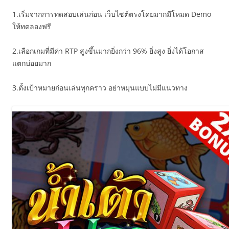
1.เริ่มจากการทดสอบเล่นก่อน เว็บไซต์ตรงโดยมากมีโหมด Demo
ให้ทดลองฟรี
2.เลือกเกมที่มีค่า RTP สูงขึ้นมากยิ่งกว่า 96% ยิ่งสูง ยิ่งได้โอกาส
แตกบ่อยมาก
3.ตั้งเป้าหมายก่อนเล่นทุกคราว อย่าหมุนแบบไม่มีแนวทาง