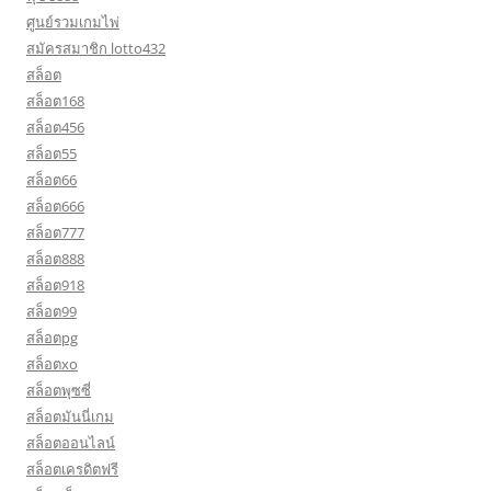
ศูนย์รวมเกมไพ่
สมัครสมาชิก lotto432
สล็อต
สล็อต168
สล็อต456
สล็อต55
สล็อต66
สล็อต666
สล็อต777
สล็อต888
สล็อต918
สล็อต99
สล็อตpg
สล็อตxo
สล็อตพุซซี่
สล็อตมันนี่เกม
สล็อตออนไลน์
สล็อตเครดิตฟรี