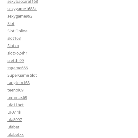
sexybaccarat168
sexygame1688k
sexygame992
Slot
Slot Online
slot168
Slotxo
slotxo24hr
sretthi99
ssgame666
SuperGame Slot
tangtem168
teenoi69
temmax69
ufa11bet
UFA11k
ufa8997
ufabet
ufabetxx