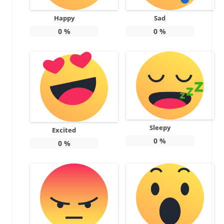
Happy
Sad
0
%
0
%
Sleepy
Excited
0
%
0
%