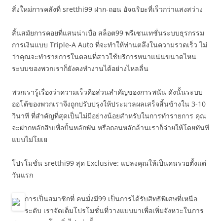
สิ่งใหม่การคลังที่ sretthi99 ฝาก-ถอน อัจฉริยะที่เร็วกว่าแสงสว่าง
สิ้นสมัยการคอยที่แสนน่าเบื่อ สล็อต99 พรีเซนเทชั่นระบบธุรกรรม
การเงินแบบ Triple-A Auto ที่จะทำให้ท่านตลึงในความรวดเร็ว ไม่
ว่าคุณจะทำรายการในตอนที่สาวใช้บริการหนาแน่นขนาดไหน
ระบบของพวกเราก็ยังคงทำงานได้อย่างไหลลื่น
พวกเรารู้เรื่องว่าความเร็วคือส่วนสำคัญของการพนัน ดังนั้นระบบ
ออโต้ของพวกเราจึงถูกปรับปรุงให้ประมวลผลเสร็จสิ้นข้างใน 3-10
วินาที ที่สำคัญที่สุดเป็นไม่มีอย่างน้อยสำหรับในการทำรายการ คุณ
จะฝากหลักสิบเพื่อปั้นหลักพัน หรือถอนหลักล้านเราก็จ่ายให้โดยทันที
แบบไม่โยเย
โปรโมชั่น sretthi99 สุด Exclusive: แปลงคุณให้เป็นคนรวยตั้งแต่
วันแรก
การเป็นสมาชิกที่ คนมั่งมี99 เป็นการได้รับสิทธิพิเศษที่เหนือ
ระดับ เราจัดเต็มโปรโมชั่นที่วางแบบมาเพื่อเพิ่มจังหวะในการ