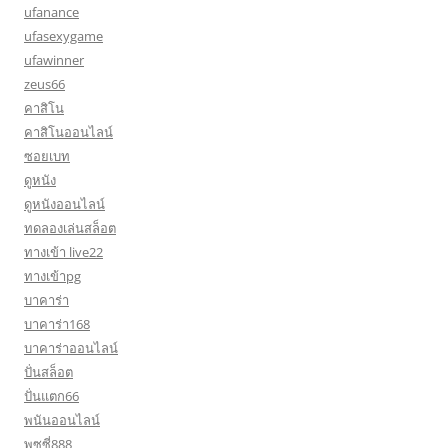
ufanance
ufasexygame
ufawinner
zeus66
คาสิโน
คาสิโนออนไลน์
ซอยเบท
ดูหนัง
ดูหนังออนไลน์
ทดลองเล่นสล็อต
ทางเข้า live22
ทางเข้าpg
บาคาร่า
บาคาร่า168
บาคาร่าออนไลน์
ปั่นสล็อต
ปั่นแตก66
พนันออนไลน์
พุซซี่888