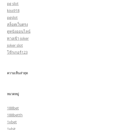
pg slot
kiss918
pgslot
สล็อตเว็บตรง
ดูหนังออนไลน์
ทางเข้า joker
joker slot
โจ๊กเกอร์123
ความเห็นล่าสุด
หมวดหมู่
188bet
188betth
1xbet
1xbit