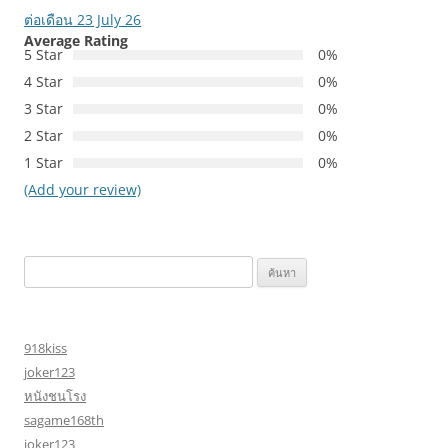
ต่อเดือน 23 July 26
Average Rating
5 Star
0%
4 Star
0%
3 Star
0%
2 Star
0%
1 Star
0%
(Add your review)
ค้นหา
สำหรับ:
918kiss
joker123
หนังชนโรง
sagame168th
joker123