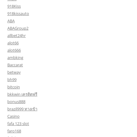
918Kiss
918kissauto
ABA
ABAGroup2
allbet24hr
alot66
alot666
ambking
Baccarat
betway
bh99
bitcoin
bkkwin เครดิตฟรี
bonus888
brazil999 ทางเข้า
Casino
fafa 123 slot
faro168