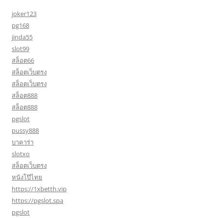
joker123
pg168
jinda55
slot99
สล็อต66
สล็อตเว็บตรง
สล็อตเว็บตรง
สล็อต888
สล็อต888
pgslot
pussy888
บาคาร่า
slotxo
สล็อตเว็บตรง
หนังโป๊ไทย
https://1xbetth.vip
https://pgslot.spa
pgslot