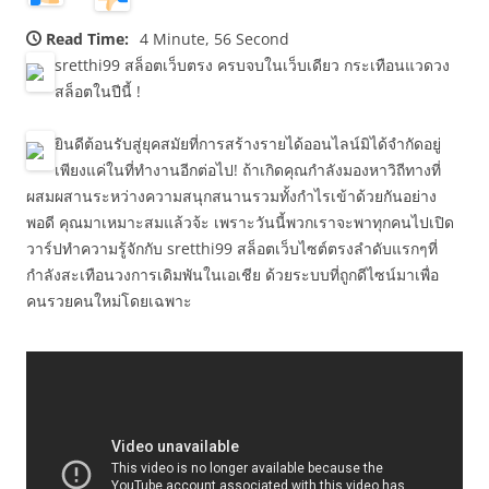
Read Time:
4 Minute, 56 Second
sretthi99 สล็อตเว็บตรง ครบจบในเว็บเดียว กระเทือนแวดวง
สล็อตในปีนี้ !
ยินดีต้อนรับสู่ยุคสมัยที่การสร้างรายได้ออนไลน์มิได้จำกัดอยู่
เพียงแค่ในที่ทำงานอีกต่อไป! ถ้าเกิดคุณกำลังมองหาวิถีทางที่
ผสมผสานระหว่างความสนุกสนานรวมทั้งกำไรเข้าด้วยกันอย่าง
พอดี คุณมาเหมาะสมแล้วจ้ะ เพราะวันนี้พวกเราจะพาทุกคนไปเปิด
วาร์ปทำความรู้จักกับ sretthi99 สล็อตเว็บไซต์ตรงลำดับแรกๆที่
กำลังสะเทือนวงการเดิมพันในเอเชีย ด้วยระบบที่ถูกดีไซน์มาเพื่อ
คนรวยคนใหม่โดยเฉพาะ