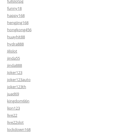
fullslotpg
funny18
happy168
hengjing168
hongkong456
huayhit88
hydra888
Jilislot
jinda55
jinda888
Joker123
joker123auto
joker123th
juad69
kingdom66n
lion123
live22
live22slot
lockdown168