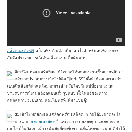
สล็อตเครดิตฟรี
สล็อต55 ตัวเลือกที่น่าสนใจสำหรับคนที่ต้องการ
สัมผัสประสบการณ์เล่นสล็อตแบบเต็มต้นแบบ
อีกหนึ่งแพลตฟอร์มที่ผมได้โอกาสได้ทดลองรวมทั้งอยากหยิบมา
เล่าจากประสบการณ์จริงก็คือ “jinda55” ซึ่งจำต้องบอกเลยว่า
เป็นตัวเลือกที่น่าสนใจมากมายสำหรับใครกันแน่ที่อยากสัมผัส
ประสบการณ์เล่นสล็อตแบบเต็มรูปแบบ ทั้งในแง่ของความ
สนุกสนาน ระบบเกม และโบนัสที่ให้มาแบบคุ้ม
ผมเข้าไปทดสอบเล่นสล็อตฟรีกับ สล็อต55 ก็มิได้มุ่งมาดอะไร
มากมาย
สล็อตเครดิตฟรี
แค่ต้องการทดลองดูว่าแตกต่างจาก
เว็บไซต์อื่นยังไง แม้กระนั้นสิ่งที่พบคือความลื่นไหลของระบบที่ทำให้