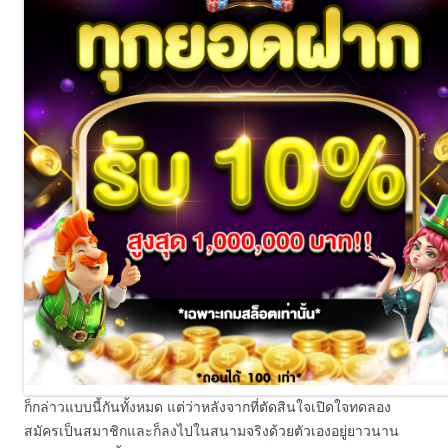
ก็กล่าวแบบนี้กันทั้งหมด แต่ว่าหลังจากที่ตัดสินใจเปิดใจทดลอง
สมัครเป็นสมาชิกและก็ลงไปในสนามจริงด้วยตัวเองอยู่ยาวนาน