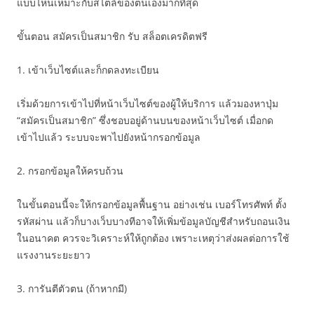
แบบไหนเหมาะกับสไตล์ของตนเองมากที่สุด
ขั้นตอน สมัครเป็นสมาชิก รับ สล็อตเครดิตฟรี
1. เข้าเว็บไซต์และก็กดลงทะเบียน
เริ่มด้วยการเข้าไปที่หน้าเว็บไซต์ของผู้ให้บริการ แล้วมองหาปุ่ม
“สมัครเป็นสมาชิก” ซึ่งชอบอยู่ด้านบนของหน้าเว็บไซต์ เมื่อกด
เข้าไปแล้ว ระบบจะพาไปยังหน้ากรอกข้อมูล
2. กรอกข้อมูลให้ครบถ้วน
ในขั้นตอนนี้จะให้กรอกข้อมูลพื้นฐาน อย่างเช่น เบอร์โทรศัพท์ ตั้ง
รหัสผ่าน แล้วก็บางเว็บบางทีอาจให้เพิ่มข้อมูลบัญชีสำหรับถอนเงิน
ในอนาคต ควรจะวิเคราะห์ให้ถูกต้อง เพราะเหตุว่าส่งผลต่อการใช้
แรงงานระยะยาว
3. การันตีตัวตน (ถ้าหากมี)