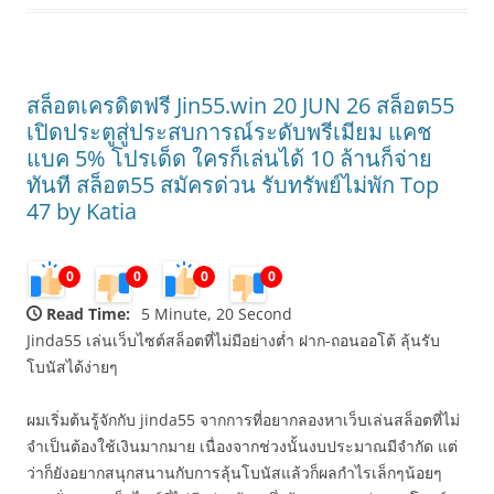
สล็อตเครดิตฟรี Jin55.win 20 JUN 26 สล็อต55
เปิดประตูสู่ประสบการณ์ระดับพรีเมียม แคช
แบค 5% โปรเด็ด ใครก็เล่นได้ 10 ล้านก็จ่าย
ทันที สล็อต55 สมัครด่วน รับทรัพย์ไม่พัก Top
47 by Katia
0
0
0
0
Read Time:
5 Minute, 20 Second
Jinda55 เล่นเว็บไซต์สล็อตที่ไม่มีอย่างต่ำ ฝาก-ถอนออโต้ ลุ้นรับ
โบนัสได้ง่ายๆ
ผมเริ่มต้นรู้จักกับ jinda55 จากการที่อยากลองหาเว็บเล่นสล็อตที่ไม่
จำเป็นต้องใช้เงินมากมาย เนื่องจากช่วงนั้นงบประมาณมีจำกัด แต่
ว่าก็ยังอยากสนุกสนานกับการลุ้นโบนัสแล้วก็ผลกำไรเล็กๆน้อยๆ