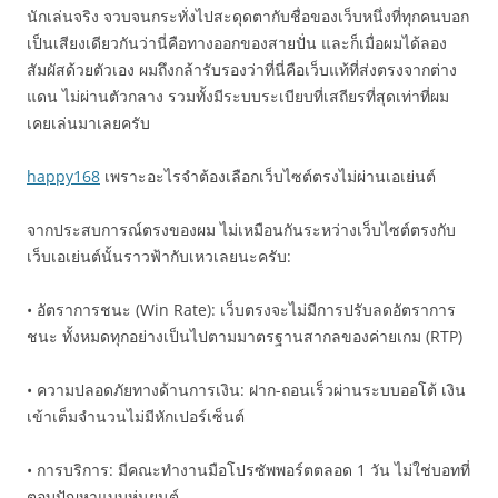
นักเล่นจริง จวบจนกระทั่งไปสะดุดตากับชื่อของเว็บหนึ่งที่ทุกคนบอก
เป็นเสียงเดียวกันว่านี่คือทางออกของสายปั่น และก็เมื่อผมได้ลอง
สัมผัสด้วยตัวเอง ผมถึงกล้ารับรองว่าที่นี่คือเว็บแท้ที่ส่งตรงจากต่าง
แดน ไม่ผ่านตัวกลาง รวมทั้งมีระบบระเบียบที่เสถียรที่สุดเท่าที่ผม
เคยเล่นมาเลยครับ
happy168
เพราะอะไรจำต้องเลือกเว็บไซต์ตรงไม่ผ่านเอเย่นต์
จากประสบการณ์ตรงของผม ไม่เหมือนกันระหว่างเว็บไซต์ตรงกับ
เว็บเอเย่นต์นั้นราวฟ้ากับเหวเลยนะครับ:
• อัตราการชนะ (Win Rate): เว็บตรงจะไม่มีการปรับลดอัตราการ
ชนะ ทั้งหมดทุกอย่างเป็นไปตามมาตรฐานสากลของค่ายเกม (RTP)
• ความปลอดภัยทางด้านการเงิน: ฝาก-ถอนเร็วผ่านระบบออโต้ เงิน
เข้าเต็มจำนวนไม่มีหักเปอร์เซ็นต์
• การบริการ: มีคณะทำงานมือโปรซัพพอร์ตตลอด 1 วัน ไม่ใช่บอทที่
ตอบปัญหาแบบหุ่นยนต์