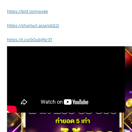
https://bitt.to/njpx4e
https://shorturl.asia/oGS2j
https://t.co/0Oubjf6r3T