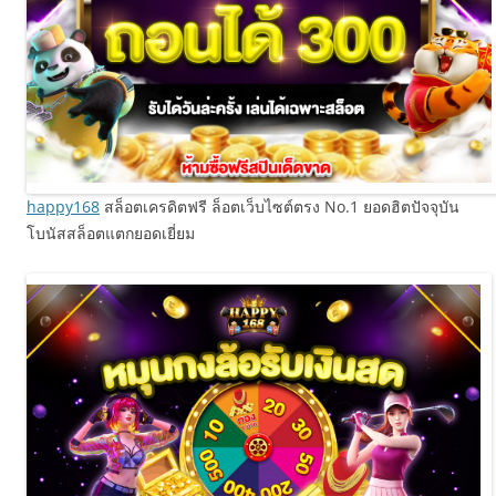
happy168
สล็อตเครดิตฟรี ล็อตเว็บไซต์ตรง No.1 ยอดฮิตปัจจุบัน
โบนัสสล็อตแตกยอดเยี่ยม