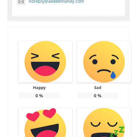
noreply@ae888money.com
Happy
Sad
0
%
0
%