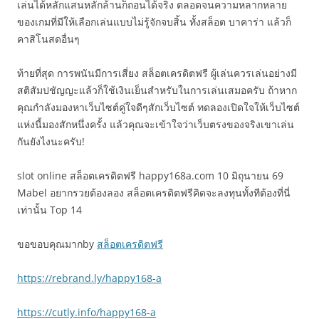
เล่นได้หลักแสนหลักล้านก็ถอนได้จริง ตลอดจนความหลากหลาย
ของเกมที่มีให้เลือกเล่นแบบไม่รู้จักจบสิ้น ทั้งสล็อต บาคาร่า แล้วก็
คาสิโนสดอื่นๆ
ท้ายที่สุด การพนันมีการเสี่ยง สล็อตเครดิตฟรี ผู้เล่นควรเล่นอย่างมี
สติสัมปชัญญะแล้วก็ใช้เงินเย็นสำหรับในการเล่นเสมอครับ ถ้าหาก
คุณกำลังมองหาเว็บไซต์คู่ใจดีๆสักเว็บไซต์ ทดลองเปิดใจให้เว็บไซต์
แห่งนี้มองสักหนึ่งครั้ง แล้วคุณจะเข้าใจว่าเว็บตรงของจริงเขาเล่น
กันยังไงนะครับ!
slot online สล็อตเครดิตฟรี happy168a.com 10 มิถุนายน 69
Mabel อยากรวยต้องลอง สล็อตเครดิตฟรีคิดจะลงทุนทั้งทีต้องที่นี่
เท่านั้น Top 14
ขอขอบคุณมากby
สล็อตเครดิตฟรี
https://rebrand.ly/happy168-a
https://cutly.info/happy168-a