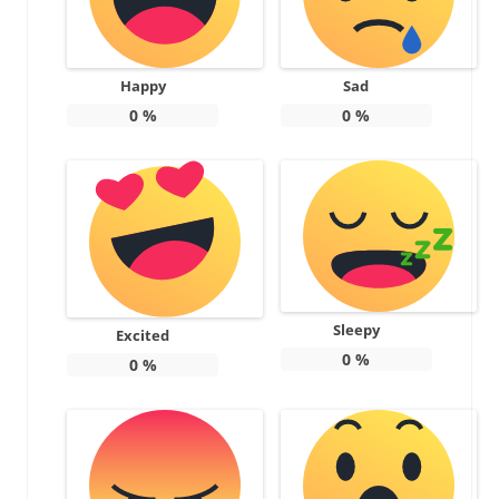
Happy
Sad
0
%
0
%
Sleepy
Excited
0
%
0
%