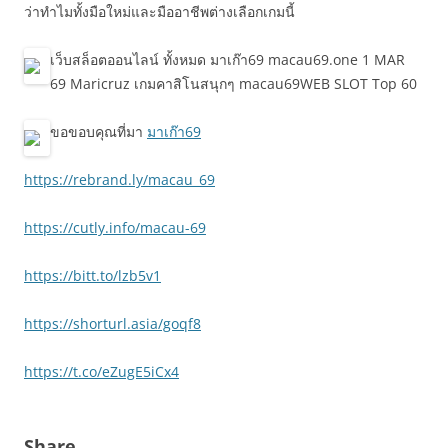
ว่าทำไมทั้งมือใหม่และมืออาชีพต่างเลือกเกมนี้
เว็บสล็อตออนไลน์ ทั้งหมด มาเก๊า69 macau69.one 1 MAR
69 Maricruz เกมคาสิโนสนุกๆ macau69WEB SLOT Top 60
ขอขอบคุณที่มา
มาเก๊า69
https://rebrand.ly/macau_69
https://cutly.info/macau-69
https://bitt.to/lzb5v1
https://shorturl.asia/goqf8
https://t.co/eZugE5iCx4
Share