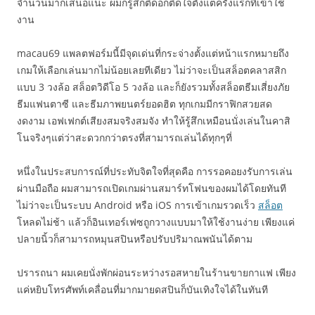
จำนวนมากเสนอแนะ ผมก็รู้สึกติดอกติดใจตั้งแต่ครั้งแรกที่เข้าใช้
งาน
macau69 แพลตฟอร์มนี้มีจุดเด่นที่กระจ่างตั้งแต่หน้าแรกหมายถึง
เกมให้เลือกเล่นมากไม่น้อยเลยทีเดียว ไม่ว่าจะเป็นสล็อตคลาสสิก
แบบ 3 วงล้อ สล็อตวิดีโอ 5 วงล้อ และก็ยังรวมทั้งสล็อตธีมเสี่ยงภัย
ธีมแฟนตาซี และธีมภาพยนตร์ยอดฮิต ทุกเกมมีกราฟิกสวยสด
งดงาม เอฟเฟกต์เสียงสมจริงสมจัง ทำให้รู้สึกเหมือนนั่งเล่นในคาสิ
โนจริงๆแต่ว่าสะดวกกว่าตรงที่สามารถเล่นได้ทุกๆที่
หนึ่งในประสบการณ์ที่ประทับจิตใจที่สุดคือ การรอคอยงรับการเล่น
ผ่านมือถือ ผมสามารถเปิดเกมผ่านสมาร์ทโฟนของผมได้โดยทันที
ไม่ว่าจะเป็นระบบ Android หรือ iOS การเข้าเกมรวดเร็ว
สล็อต
โหลดไม่ช้า แล้วก็อินเทอร์เฟซถูกวางแบบมาให้ใช้งานง่าย เพียงแค่
ปลายนิ้วก็สามารถหมุนสปินหรือปรับปริมาณพนันได้ตาม
ปรารถนา ผมเคยนั่งพักผ่อนระหว่างรอสหายในร้านขายกาแฟ เพียง
แค่หยิบโทรศัพท์เคลื่อนที่มากมายดสปินก็บันเทิงใจได้ในทันที