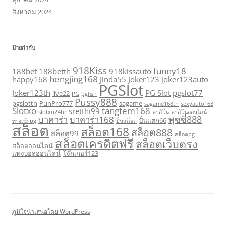
สิงหาคม 2024
ป้ายกำกับ
918Kiss
funny18
188bet
188betth
918kissauto
hengjing168
happy168
Jinda55
Joker123
joker123auto
PGSlot
Joker123th
PG Slot
pgslot77
live22
PG
pgfish
Pussy888
pgslotth
PunPro777
sagame
sagame168th
sexyauto168
Slotxo
tangtem168
sretthi99
slotxo24hr
คาสิโน
คาสิโนออนไลน์
พุซซี่888
บาคาร่า
บาคาร่า168
ปั่นแตก66
ทางเข้าpg
ปั่นสล็อต
สล็อต
สล็อต168
สล็อต888
สล็อต99
สล็อตpg
สล็อตเครดิตฟรี
สล็อตเว็บตรง
สล็อตออนไลน์
แทงบอลออนไลน์
โจ๊กเกอร์123
ภูมิใจนำเสนอโดย WordPress