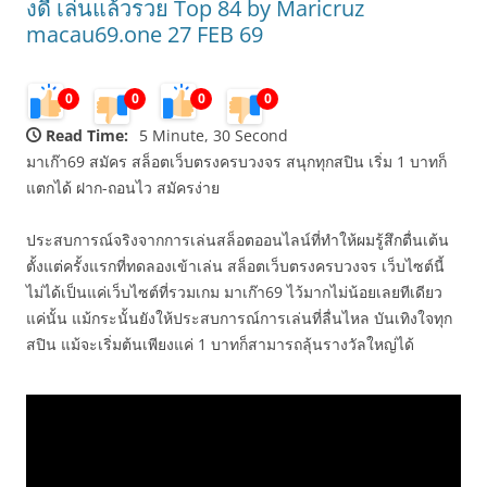
งดี เล่นแล้วรวย Top 84 by Maricruz
macau69.one 27 FEB 69
0
0
0
0
Read Time:
5 Minute, 30 Second
มาเก๊า69 สมัคร สล็อตเว็บตรงครบวงจร สนุกทุกสปิน เริ่ม 1 บาทก็
แตกได้ ฝาก-ถอนไว สมัครง่าย
ประสบการณ์จริงจากการเล่นสล็อตออนไลน์ที่ทำให้ผมรู้สึกตื่นเต้น
ตั้งแต่ครั้งแรกที่ทดลองเข้าเล่น สล็อตเว็บตรงครบวงจร เว็บไซต์นี้
ไม่ได้เป็นแค่เว็บไซต์ที่รวมเกม มาเก๊า69 ไว้มากไม่น้อยเลยทีเดียว
แค่นั้น แม้กระนั้นยังให้ประสบการณ์การเล่นที่ลื่นไหล บันเทิงใจทุก
สปิน แม้จะเริ่มต้นเพียงแค่ 1 บาทก็สามารถลุ้นรางวัลใหญ่ได้