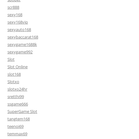
scr888
sexy168
sexy168vip
sexyauto168
sexybaccarat168
sexygame1688k
sexygame992
Slot
Slot Online
slot168
Slotxo
slotxo24hr
sretthi99
ssgame666
SuperGame Slot
tangtem168
teenoi69
temmax69