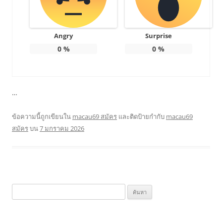
Angry
Surprise
0
%
0
%
…
ข้อความนี้ถูกเขียนใน
macau69 สมัคร
และติดป้ายกำกับ
macau69
สมัคร
บน
7 มกราคม 2026
ค้นหา
สำหรับ: