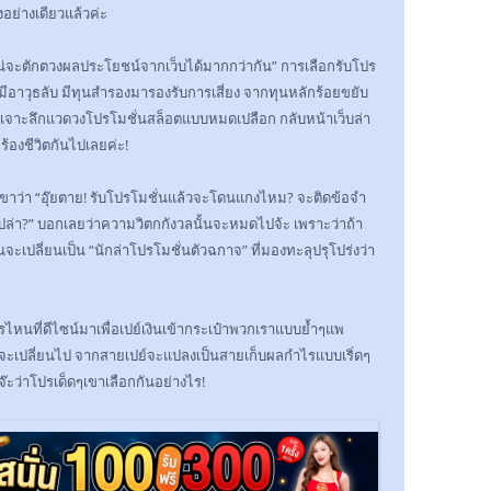
งอย่างเดียวแล้วค่ะ
นแน่จะตักตวงผลประโยชน์จากเว็บได้มากกว่ากัน” การเลือกรับโปร
มีอาวุธลับ มีทุนสำรองมารองรับการเสี่ยง จากทุนหลักร้อยขยับ
มาเจาะลึกแวดวงโปรโมชั่นสล็อตแบบหมดเปลือก กลับหน้าเว็บล่า
ขอร้องชีวิตกันไปเลยค่ะ!
ว่า “อุ๊ยตาย! รับโปรโมชั่นแล้วจะโดนแกงไหม? จะติดข้อจำ
อเปล่า?” บอกเลยว่าความวิตกกังวลนั้นจะหมดไปจ้ะ เพราะว่าถ้า
จะเปลี่ยนเป็น “นักล่าโปรโมชั่นตัวฉกาจ” ที่มองทะลุปรุโปร่งว่า
รไหนที่ดีไซน์มาเพื่อเปย์เงินเข้ากระเป๋าพวกเราแบบย้ำๆแพ
จะเปลี่ยนไป จากสายเปย์จะแปลงเป็นสายเก็บผลกำไรแบบเริ่ดๆ
๊ะว่าโปรเด็ดๆเขาเลือกกันอย่างไร!