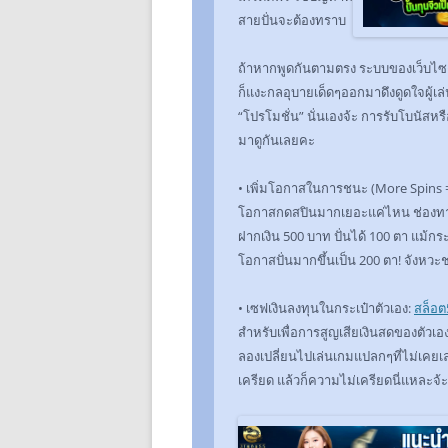
สายปั่นจะต้องทราบ
ถ้าหากพูดกันตามตรง ระบบของเว็บไซต์
ก็แงะกลอุบายเด็ดๆออกมาดึงดูดใจผู้เล่น
“โปรโมชั่น” นั่นเองจ้ะ การรับโบนัสหร
มาดูกันเลยคะ
• เพิ่มโอกาสในการชนะ (More Spins =
โอกาสกดสปินมากเยอะแค่ไหน ช่องทางที
ฝากเงิน 500 บาท ปั่นได้ 100 ตา แม้กร
โอกาสปั่นมากขึ้นเป็น 200 ตา! จังหวะชน
• เซฟเงินลงทุนในกระเป๋าตัวเอง:
สล็อต
สำหรับเพื่อการสูญเสียเงินสดของตัว
ลองเปลี่ยนไปเล่นเกมแปลกๆที่ไม่เคยเล
เครียด แล้วก็ความไม่เครียดนี่แหละจ