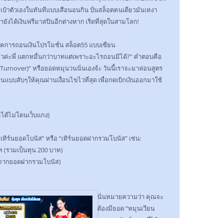
ป๋าตัวเองในทันทีแบบเสือนอนกิน ปั่นสล็อตคนเดียวมันเหงา
ังได้เงินฟรีมาสปินอีกต่างหาก เริ่ดที่สุดในสามโลก!
นิคการถอนเงินโปรโมชั่น สล็อต55 แบบเซียน
้วค่ะพี่ แตกหมื่นกว่าบาทแต่เพราะอะไรถอนมิได้?” คำตอบคือ
 (Turnover)” หรือยอดหมุนวนนั่นเองจ้ะ วันนี้เราจะมาสอนสูตร
บบสับๆให้คุณผ่านเงื่อนไขไวที่สุด เพื่อกดเบิกเงินออกมาใช้
ได้ไม่โดนเว็บแกง)
“เทิร์นยอดโบนัส” หรือ “เทิร์นยอดฝากรวมโบนัส” เช่น:
ท (รวมเป็นทุน 200 บาท)
คิดจากยอดฝากรวมโบนัส)
นั่นหมายความว่า คุณจะ
ต้องมียอด “หมุนเวียน