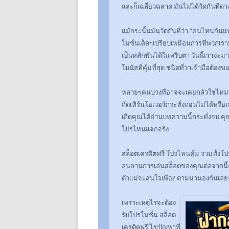
และก็เฉลี่ยวฉลาด มันไม่ได้วัดกันที่ดว
แม้กระนั้นมันวัดกันที่ว่า “คนไหนกั
โมชั่นเด็ดๆเปรียบเหมือนการที่พวกเรา
เป็นหลักพันได้ในพริบตา วันนี้เราจะ
โบนัสที่คุ้มที่สุด ชนิดที่ว่าเจ้ามือต้อง
หลายๆคนบางทีอาจจะเคยกลัวใช่ไหมขา
กัดเทิร์นโอเวอร์กระทั่งถอนไม่ได้หรื
เกิดคุณได้อ่านบทความนี้กระทั่งจบ คุณ
โปรไหนแจกจริง
สล็อตเครดิตฟรี โปรไหนคุ้ม รวมทั้งโป
ลนลานการเล่นสล็อตของคุณต่อจากนี้
ตัวแม่จะสนใจเพื่อ? ตามมามองกันเลยจ
เพราะเหตุไรจะต้อง
รับโปรโมชั่น สล็อต
เครดิตฟรี ไขปัญหาที่