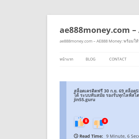
ae888money.com – AE8
ae888money.com – AE888 Money: พร้อมให้บร
หน้าแรก
BLOG
CONTACT
สล็อตเครดิตฟรี 30 ก.ย. 69 สล็อต
ได้ ระบบทันสมัย รองรับทุกไลฟ์สไต
jin55.guru
0
0
Read Time:
9 Minute, 6 Se