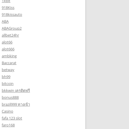
1xbit
918Kiss
918kissauto
ABA
ABAGroup2
allbet24hr
alot66
alot666
ambking
Baccarat
betway
bh99
bitcoin
bkkwin เครดิตฟรี
bonus888
brazil999 ทางเข้า
Casino
fafa 123 slot
faro168