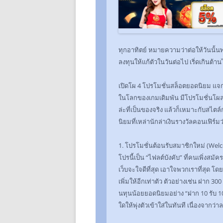
ทุกอาทิตย์ หมายความว่าต่อให้วันนั้น
ลงทุนให้แก้ตัวในวันต่อไป เริ่ดเกินต้
เปิดโผ 4 โปรโมชั่นสล็อตยอดนิยม แจ
ในโลกของเกมเดิมพัน มีโปรโมชั่นโผล
ล่ะที่เป็นของจริง แล้วก็เหมาะกับสไตล
นิยมที่เหล่านักล่าเงินรางวัลคอนเฟิร์มว่
1. โปรโมชั่นต้อนรับสมาชิกใหม่ (We
โปรนี้เป็น “ไฟลต์บังคับ” ที่คนเพิ่งสมั
เว็บจะใจดีที่สุด เอาใจพวกเราที่สุ
เพิ่มให้อีกเท่าตัว ตัวอย่างเช่น ฝาก 3
นทุนน้อยยอดนิยมอย่าง “ฝาก 10 รับ 10
ใดให้พุ่งตัวเข้าใส่ในทันที เนื่องจากว่