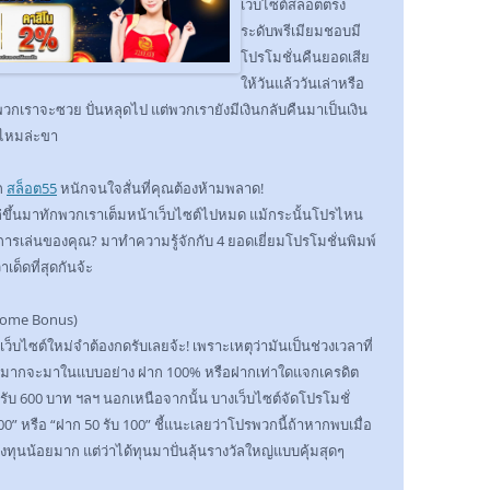
เว็บไซต์สล็อตตรง
ระดับพรีเมียมชอบมี
โปรโมชั่นคืนยอดเสีย
ให้วันแล้ววันเล่าหรือ
พวกเราจะซวย ปั่นหลุดไป แต่พวกเรายังมีเงินกลับคืนมาเป็นเงิน
านไหมล่ะขา
ก
สล็อต55
หนักจนใจสั่นที่คุณต้องห้ามพลาด!
่ขึ้นมาทักพวกเราเต็มหน้าเว็บไซต์ไปหมด แม้กระนั้นโปรไหน
์การเล่นของคุณ? มาทำความรู้จักกับ 4 ยอดเยี่ยมโปรโมชั่นพิมพ์
าเด็ดที่สุดกันจ้ะ
lcome Bonus)
ครเว็บไซต์ใหม่จำต้องกดรับเลยจ้ะ! เพราะเหตุว่ามันเป็นช่วงเวลาที่
ด โดยมากจะมาในแบบอย่าง ฝาก 100% หรือฝากเท่าใดแจกเครดิต
00 รับ 600 บาท ฯลฯ นอกเหนือจากนั้น บางเว็บไซต์จัดโปรโมชั่
0” หรือ “ฝาก 50 รับ 100” ชี้แนะเลยว่าโปรพวกนี้ถ้าหากพบเมื่อ
าลงทุนน้อยมาก แต่ว่าได้ทุนมาปั่นลุ้นรางวัลใหญ่แบบคุ้มสุดๆ