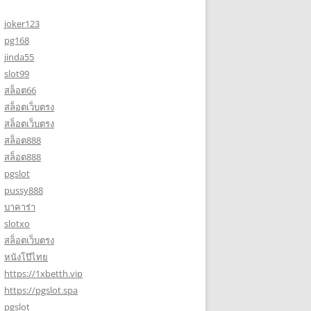
joker123
pg168
jinda55
slot99
สล็อต66
สล็อตเว็บตรง
สล็อตเว็บตรง
สล็อต888
สล็อต888
pgslot
pussy888
บาคาร่า
slotxo
สล็อตเว็บตรง
หนังโป๊ไทย
https://1xbetth.vip
https://pgslot.spa
pgslot