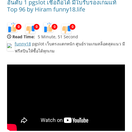
อันดับ 1 pgslot เชื่อถือได้ มีใบรับรองเกมแท้
Top 96 by Hiram funny18.life
0
0
0
0
Read Time:
5 Minute, 51 Second
funny18
pgslot เว็บตรงแตกหนัก ศูนย์รวมเกมสล็อตสุดแนว มี
ฟรีสปินให้ซื้อได้ทุกเกม