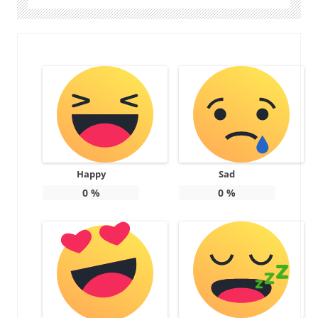
Happy
Sad
0
%
0
%