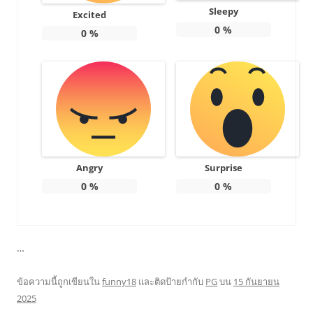
Sleepy
Excited
0
%
0
%
Angry
Surprise
0
%
0
%
…
ข้อความนี้ถูกเขียนใน
funny18
และติดป้ายกำกับ
PG
บน
15 กันยายน
2025