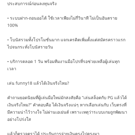
ประสบการณ์ก่อนลงทุนจริง
• ระบบฝาก-ถอนออโต้ ใช้เวลาเพียงไม่กี่วินาที ไม่เป็นอันตราย
100%
• โบนัสรวมทั้งโปรโมชั่นมาก แจกเครดิตเพิ่มตั้งแต่สมัครคราวแรก
ไปจนกระทั่งโบนัสรายวัน
• บริการตลอด 1 วัน พร้อมทีมงานมือโปรที่รอช่วยเหลือผู้เล่นทุก
เวลา
เล่น funny18 แล้วได้เงินจริงไหม?
คำถามยอดนิยมที่ผู้เล่นมือใหม่มักสงสัยคือ “เล่นสล็อตกับ PG แล้วได้
เงินจริงไหม?” คำตอบคือ ได้เงินจริงแน่ๆ หากเลือกเล่นกับ เว็บตรงที่
มีความน่าไว้วางใจ ไม่ผ่านเอเย่นต์ เพราะเหตุว่าระบบเกมถูกพัฒนา
อย่างโปร่งใส
แล้วก็ตรวจตราได้ ประกันการจ่ายเงินตรงไปตรงมา