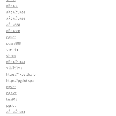
สล็อต66
สล็อตเว็บตรง
สล็อตเว็บตรง
สล็อต888
สล็อต888
pgslot
pussy888
บาคาร่า
slotxo
สล็อตเว็บตรง
หนังโป๊ไทย
https://1xbetth.vip
https://pgslot.spa
pgslot
pg slot
kiss918
pgslot
สล็อตเว็บตรง