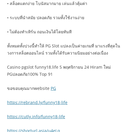
• สล็อตแตกง่าย โบนัสมากมาย เล่นแล้วคุ้มค่า
• ระบบที่นำสมัย ปลอดภัย รวมทั้งใช้งานง่าย
• ไม่ต้องทำเทิร์น ถอนเงินได้โดยทันที
ทั้งหมดทั้งปวงนี้ทำให้ PG Slot แปลงเป็นค่ายเกมที่ มาแรงที่สุดใน
วงการสล็อตออนไลน์ รวมทั้งได้รับความนิยมอย่างต่อเนื่อง
Casino pgslot funny18.life 5 พฤศจิกายน 24 Hiram ใหม่
PGปลอดภัย100% Top 91
ขอขอบคุณมากwebsite
PG
https://rebrand.ly/funny18-life
https://cutly.info/funny18-life
https://shorturl.asia/u4eLq