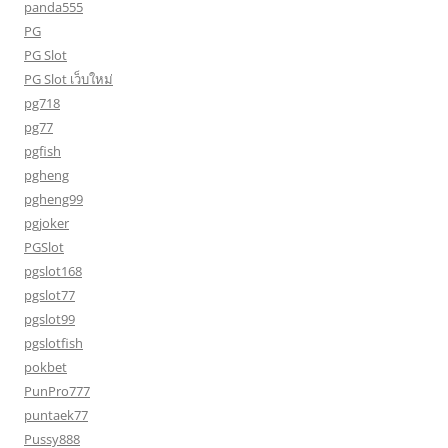
panda555
PG
PG Slot
PG Slot เว็บใหม่
pg718
pg77
pgfish
pgheng
pgheng99
pgjoker
PGSlot
pgslot168
pgslot77
pgslot99
pgslotfish
pokbet
PunPro777
puntaek77
Pussy888