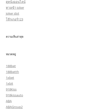
ดูหนังออนไลน์
ทางเข้า joker
joker slot
โจ๊กเกอร์123
ความเห็นล่าสุด
หมวดหมู่
188bet
188betth
1xbet
1xbit
918Kiss
918kissauto
ABA
ABAGroup2