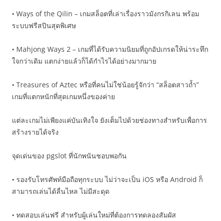
• Ways of the Qilin – เกมสล็อตที่เล่าเรื่องราวมังกรกิเลน พร้อม
ระบบฟรีสปินสุดพิเศษ
• Mahjong Ways 2 – เกมที่ได้รับความนิยมที่ถูกอัปเกรดให้น่าระทึก
ใจกว่าเดิม แตกง่ายแล้วก็ได้กำไรได้อย่างมากมาย
• Treasures of Aztec หรือที่คนไม่ใช่น้อยรู้จักว่า “สล็อตสาวถ้ำ”
เกมที่แตกหนักที่สุดเกมหนึ่งของค่าย
แต่ละเกมไม่เพียงแค่บันเทิงใจ ยังเต็มไปด้วยช่องทางสำหรับเพื่อการ
สร้างรายได้จริง
จุดเด่นของ pgslot ที่นักพนันชอบพอกัน
• รองรับโทรศัพท์มือถือทุกระบบ ไม่ว่าจะเป็น iOS หรือ Android ก็
สามารถเล่นได้ลื่นไหล ไม่มีสะดุด
• ทดสอบเล่นฟรี สำหรับผู้เล่นใหม่ที่ต้องการทดลองสัมผัส