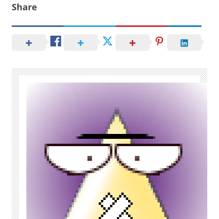
Share