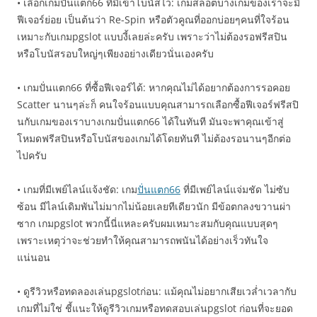
• เลือกเกมปั่นแตก66 ที่มีเข้าโบนัสไว: เกมสล็อตบางเกมของเราจะมี
ฟีเจอร์ย่อย เป็นต้นว่า Re-Spin หรือตัวคูณที่ออกบ่อยๆคนที่ใจร้อน
เหมาะกับเกมpgslot แบบงี้เลยล่ะครับ เพราะว่าไม่ต้องรอฟรีสปิน
หรือโบนัสรอบใหญ่ๆเพียงอย่างเดียวนั่นเองครับ
• เกมปั่นแตก66 ที่ซื้อฟีเจอร์ได้: หากคุณไม่ได้อยากต้องการรอคอย
Scatter นานๆล่ะก็ คนใจร้อนแบบคุณสามารถเลือกซื้อฟีเจอร์ฟรีสปิ
นกับเกมของเราบางเกมปั่นแตก66 ได้ในทันที มันจะพาคุณเข้าสู่
โหมดฟรีสปินหรือโบนัสของเกมได้โดยทันที ไม่ต้องรอนานๆอีกต่อ
ไปครับ
• เกมที่มีเพย์ไลน์แจ้งชัด: เกม
ปั่นแตก66
ที่มีเพย์ไลน์แจ่มชัด ไม่ซับ
ซ้อน มีไลน์เดิมพันไม่มากไม่น้อยเลยทีเดียวนัก มีข้อตกลงขวานผ่า
ซาก เกมpgslot พวกนี้นี่แหละครับผมเหมาะสมกับคุณแบบสุดๆ
เพราะเหตุว่าจะช่วยทำให้คุณสามารถพนันได้อย่างเร็วทันใจ
แน่นอน
• ดูรีวิวหรือทดลองเล่นpgslotก่อน: แม้คุณไม่อยากเสียเวล่ำเวลากับ
เกมที่ไม่ใช่ ชี้แนะให้ดูรีวิวเกมหรือทดสอบเล่นpgslot ก่อนที่จะยอด