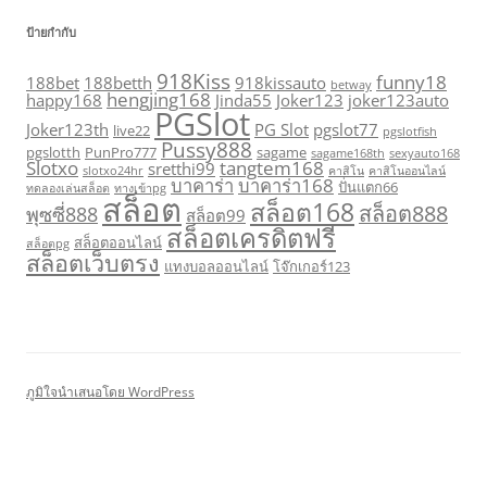
ป้ายกำกับ
918Kiss
funny18
188bet
188betth
918kissauto
betway
hengjing168
happy168
Jinda55
Joker123
joker123auto
PGSlot
Joker123th
PG Slot
pgslot77
live22
pgslotfish
Pussy888
pgslotth
PunPro777
sagame
sagame168th
sexyauto168
Slotxo
tangtem168
sretthi99
slotxo24hr
คาสิโน
คาสิโนออนไลน์
บาคาร่า
บาคาร่า168
ปั่นแตก66
ทดลองเล่นสล็อต
ทางเข้าpg
สล็อต
สล็อต168
สล็อต888
พุซซี่888
สล็อต99
สล็อตเครดิตฟรี
สล็อตออนไลน์
สล็อตpg
สล็อตเว็บตรง
แทงบอลออนไลน์
โจ๊กเกอร์123
ภูมิใจนำเสนอโดย WordPress