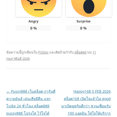
Angry
Surprise
0
%
0
%
ข้อความนี้ถูกเขียนใน
PGSlot
และติดป้ายกำกับ
สล็อต66
บน
11
กุมภาพันธ์ 2026
เมนู
←
Pussy888 เว็บสล็อต การันตี
Happy168 5 FEB 2026
นำทาง
ความมันส์ เล่นเสียมีคืน แจก
สล็อต168 เปิดใจแล้วไม่ good
เรื่อง
โบนัส 24 ชั่วโมง สล็อต888
มาเปิดยูสกันดีกว่า ชวนเพื่อนรับ
pussy888 โปร่งใส ไว้ใจได้
100 แอดมิน ใส่ใจให้บริการ