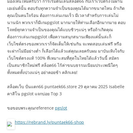
มองเห็นไหมครับว่า การเริ่มต้นเล่นสล็อต66 กับเราเว็บตรงไม่ผ่าน
เอเย่นต์นั้น ตอบรับทุกความจำเป็นของคุณได้มากขนาดไหน ถ้าเกิด
คุณเป็นคนใจร้อน ต้องการเล่นเกมเร็ว มีเวลาสำหรับการเล่นไม่
นานนัก พวกเราก็มีเกมpgslot มากมายให้ท่านเลือกอีกมากมาย ตอบ
โจทย์ทุกความจำเป็นของคุณได้แบบชิวๆแน่ๆ หรือถ้าเกิดคุณ
ต้องการเล่นเกมpgslot เพื่อความสนุกสนานเพียงแค่นั้นล่ะก็
เว็บไซต์ตรงของพวกเราก็จัดเต็มให้เช่นกัน จะทดสอบเล่นฟรี หรือ
จะฝากไม่มีอย่างต่ำ ก็เลือกได้แล้วแต่คุณเลยครับผม มาบันเทิงใจกับ
เว็บไซต์ตรงแท้ 100% ที่เหมาะสมที่สุดในไทยได้แล้ววันนี้ สมัคร
เป็นสมาชิกใหม่ฟรี สล็อต66 ไร้ค่าขนบธรรมเนียมประเพณีใดๆ
ทั้งหมดทั้งปวงแน่ๆ อย่าคอยช้า คลิกเลย!
สล็อตเว็บ ปั่นแตก66 puntaek66.store 29 ตุลาคม 2025 Isabelle
คาสิโน pgslot แจกบ่อย Top 3
ขอขอบพระคุณreference
pgslot
https://rebrand.ly/puntaek66-shop