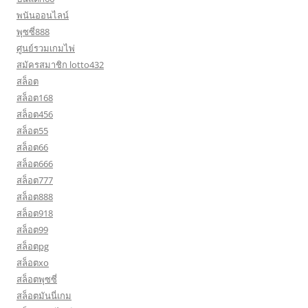
พนันออนไลน์
พุซซี่888
ศูนย์รวมเกมไพ่
สมัครสมาชิก lotto432
สล็อต
สล็อต168
สล็อต456
สล็อต55
สล็อต66
สล็อต666
สล็อต777
สล็อต888
สล็อต918
สล็อต99
สล็อตpg
สล็อตxo
สล็อตพุซซี่
สล็อตมันนี่เกม