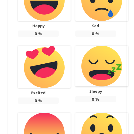
Happy
Sad
0
%
0
%
Sleepy
Excited
0
%
0
%