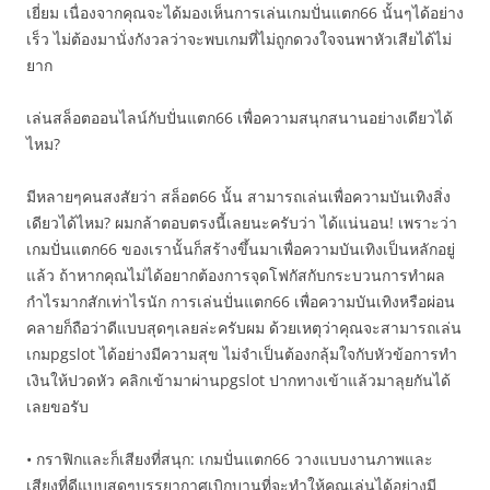
เยี่ยม เนื่องจากคุณจะได้มองเห็นการเล่นเกมปั่นแตก66 นั้นๆได้อย่าง
เร็ว ไม่ต้องมานั่งกังวลว่าจะพบเกมที่ไม่ถูกดวงใจจนพาหัวเสียได้ไม่
ยาก
เล่นสล็อตออนไลน์กับปั่นแตก66 เพื่อความสนุกสนานอย่างเดียวได้
ไหม?
มีหลายๆคนสงสัยว่า สล็อต66 นั้น สามารถเล่นเพื่อความบันเทิงสิ่ง
เดียวได้ไหม? ผมกล้าตอบตรงนี้เลยนะครับว่า ได้แน่นอน! เพราะว่า
เกมปั่นแตก66 ของเรานั้นก็สร้างขึ้นมาเพื่อความบันเทิงเป็นหลักอยู่
แล้ว ถ้าหากคุณไม่ได้อยากต้องการจุดโฟกัสกับกระบวนการทำผล
กำไรมากสักเท่าไรนัก การเล่นปั่นแตก66 เพื่อความบันเทิงหรือผ่อน
คลายก็ถือว่าดีแบบสุดๆเลยล่ะครับผม ด้วยเหตุว่าคุณจะสามารถเล่น
เกมpgslot ได้อย่างมีความสุข ไม่จำเป็นต้องกลุ้มใจกับหัวข้อการทำ
เงินให้ปวดหัว คลิกเข้ามาผ่านpgslot ปากทางเข้าแล้วมาลุยกันได้
เลยขอรับ
• กราฟิกและก็เสียงที่สนุก: เกมปั่นแตก66 วางแบบงานภาพและ
เสียงที่ดีแบบสุดๆบรรยากาศเบิกบานที่จะทำให้คุณเล่นได้อย่างมี