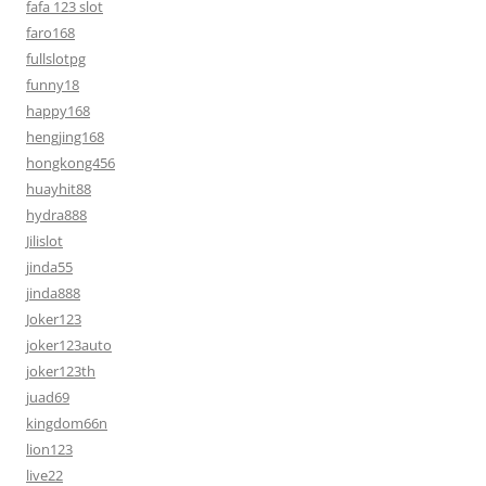
fafa 123 slot
faro168
fullslotpg
funny18
happy168
hengjing168
hongkong456
huayhit88
hydra888
Jilislot
jinda55
jinda888
Joker123
joker123auto
joker123th
juad69
kingdom66n
lion123
live22