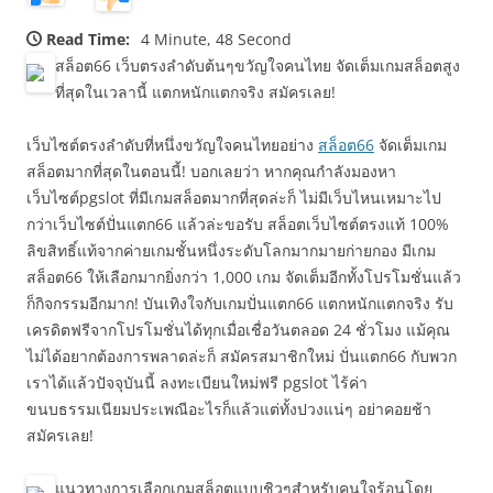
Read Time:
4 Minute, 48 Second
สล็อต66 เว็บตรงลำดับต้นๆขวัญใจคนไทย จัดเต็มเกมสล็อตสูง
ที่สุดในเวลานี้ แตกหนักแตกจริง สมัครเลย!
เว็บไซต์ตรงลำดับที่หนึ่งขวัญใจคนไทยอย่าง
สล็อต66
จัดเต็มเกม
สล็อตมากที่สุดในตอนนี้! บอกเลยว่า หากคุณกำลังมองหา
เว็บไซต์pgslot ที่มีเกมสล็อตมากที่สุดล่ะก็ ไม่มีเว็บไหนเหมาะไป
กว่าเว็บไซต์ปั่นแตก66 แล้วล่ะขอรับ สล็อตเว็บไซต์ตรงแท้ 100%
ลิขสิทธิ์แท้จากค่ายเกมชั้นหนึ่งระดับโลกมากมายก่ายกอง มีเกม
สล็อต66 ให้เลือกมากยิ่งกว่า 1,000 เกม จัดเต็มอีกทั้งโปรโมชั่นแล้ว
ก็กิจกรรมอีกมาก! บันเทิงใจกับเกมปั่นแตก66 แตกหนักแตกจริง รับ
เครดิตฟรีจากโปรโมชั่นได้ทุกเมื่อเชื่อวันตลอด 24 ชั่วโมง แม้คุณ
ไม่ได้อยากต้องการพลาดล่ะก็ สมัครสมาชิกใหม่ ปั่นแตก66 กับพวก
เราได้แล้วปัจจุบันนี้ ลงทะเบียนใหม่ฟรี pgslot ไร้ค่า
ขนบธรรมเนียมประเพณีอะไรก็แล้วแต่ทั้งปวงแน่ๆ อย่าคอยช้า
สมัครเลย!
แนวทางการเลือกเกมสล็อตแบบชิวๆสำหรับคนใจร้อนโดย