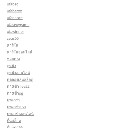
ufabet
ufabetxx
ufanance
ufasexygame
ufawinner
zeus66
คาสิโน
คาสิโนออนไลน์
ซอยเบท
ดูหนัง
ดูหนังออนไลน์
ทดลองเล่นสล็อต
ทางเข้า live22
ทางเข้าpg
บาคาร่า
บาคาร่า168
บาคาร่าออนไลน์
ปั่นสล็อต
ปั่นแตก66