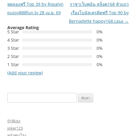
ทดลองฟรี Top 39 by Rosalyn
ราชาเว็บพนัน สล็อต168 หัวแถว
pussy888fun.tv 28 เม.ย. 69
เรื่องโบนัสเครดิตฟรี Top 90 by
Bernadette happy168.casa
→
Average Rating
5 Star
0%
4 Star
0%
3 Star
0%
2 Star
0%
1 Star
0%
(Add your review)
ค้นหา
สำหรับ:
918kiss
joker123
หนังชนโรง