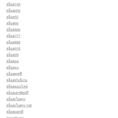
สล็อต168
สล็อต456
สล็อต55
สล็อต66
สล็อต666
สล็อต777
สล็อต888
สล็อต918
สล็อต99
สล็อตpg
สล็อตxo
สล็อตพุซซี่
สล็อตมันนี่เกม
สล็อตออนไลน์
สล็อตเครดิตฟรี
สล็อตเว็บตรง
สล็อตเว็บตรง 168
สล็อตแตกดี