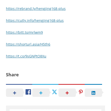
https://rebrand.ly/hengjing168-plus
https://cutly.info/hengjing168-plus
https://bitt.to/mrlwm9
https://shorturl.asia/H5th6
https://t.co/9sGNPtO8Xu
Share