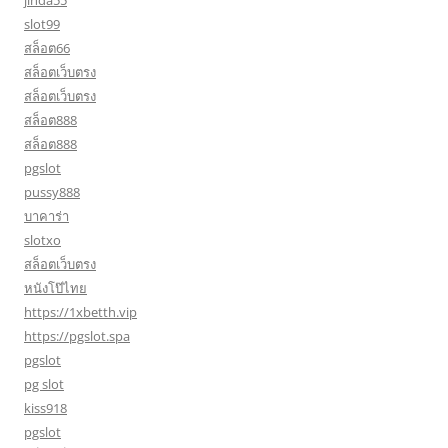
jinda55
slot99
สล็อต66
สล็อตเว็บตรง
สล็อตเว็บตรง
สล็อต888
สล็อต888
pgslot
pussy888
บาคาร่า
slotxo
สล็อตเว็บตรง
หนังโป๊ไทย
https://1xbetth.vip
https://pgslot.spa
pgslot
pg slot
kiss918
pgslot