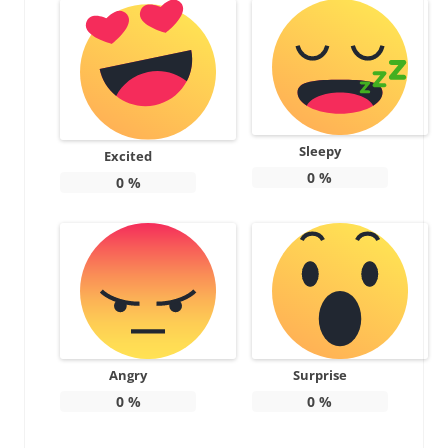
Sleepy
Excited
0
%
0
%
Angry
Surprise
0
%
0
%