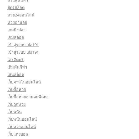
สวนสุนันทา
สูตรสล็อต
หวย24ออนไลน์
หวยฮานอย
เกมยิงปลา
เกมสล็อต
เข้าสู่ระบบ ufa191
เข้าสู่ระบบ ufa191
เครดิตฟรี
เดิมพันกีฬา
เล่นสล็อต
เว็บคาสิโนออนไลน์
เว็บซื้อหวย
เว็บซื้อหวยฮานอยพิเศษ
เว็บถูกหวย
เว็บพนัน
เว็บพนันออนไลน์
เว็บหวยออนไลน์
เว็บแทงบอล