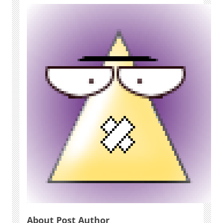
About Post Author