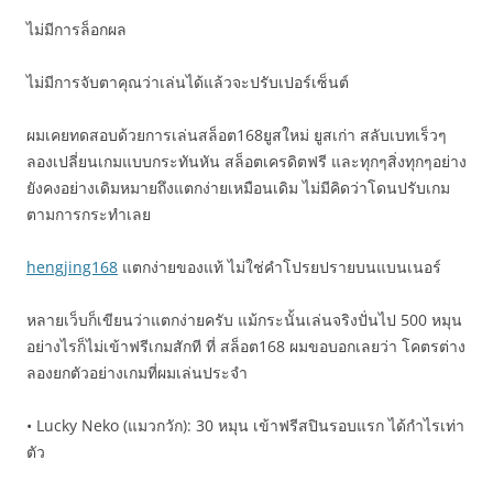
ไม่มีการล็อกผล
ไม่มีการจับตาคุณว่าเล่นได้แล้วจะปรับเปอร์เซ็นต์
ผมเคยทดสอบด้วยการเล่นสล็อต168ยูสใหม่ ยูสเก่า สลับเบทเร็วๆ
ลองเปลี่ยนเกมแบบกระทันหัน สล็อตเครดิตฟรี และทุกๆสิ่งทุกๆอย่าง
ยังคงอย่างเดิมหมายถึงแตกง่ายเหมือนเดิม ไม่มีคิดว่าโดนปรับเกม
ตามการกระทำเลย
hengjing168
แตกง่ายของแท้ ไม่ใช่คำโปรยปรายบนแบนเนอร์
หลายเว็บก็เขียนว่าแตกง่ายครับ แม้กระนั้นเล่นจริงปั่นไป 500 หมุน
อย่างไรก็ไม่เข้าฟรีเกมสักที ที่ สล็อต168 ผมขอบอกเลยว่า โคตรต่าง
ลองยกตัวอย่างเกมที่ผมเล่นประจำ
• Lucky Neko (แมวกวัก): 30 หมุน เข้าฟรีสปินรอบแรก ได้กำไรเท่า
ตัว