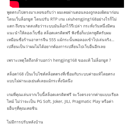
พูดตรงไปตรงมาเลยขอรับว่า ผมเคยผ่านตอนลองถูกลองผิดมาก่อน
โดนเว็บล็อกยูส โดนปรับ RTP เกม เล่นhengjing168อย่างไรก็ไม่
แตก ถึงขนาดสงสัยว่าระบบมันล็อกไว้รึเปล่า กระทั่งวันหนึ่งมีคน
แนะนำให้ลองเว็บชื่อ สล็อตเครดิตฟรี ฟังชื่อก็แปลกหูดีครับผม
เหมือนชื่อร้านอาหารจีน 555 แม้กระนั้นพอลองเข้าไปเล่นจริง…
เปลี่ยนเป็นว่าผมไม่ได้อยากต้องการเปลี่ยนไปเว็บอื่นอีกเลย
เพราะเหตุใดถึงกล้าบอกว่า hengjing168 ของแท้ ไม่ล็อกยูส ?
สล็อต168 เป็นเว็บไซต์สล็อตตรงที่เชื่อมกับระบบค่ายแท้โดยตรง
แบบไม่ผ่านเอเย่นต์เลยแม้กระทั้งนิดนึง
เกมที่คุณเล่นจากเว็บนี้สล็อตเครดิตฟรี จะวิ่งตรงจากค่ายแบบเรียล
ไทม์ ไม่ว่าจะเป็น PG Soft, Joker, JILI, Pragmatic Play หรือค่า
ยอื่นๆที่คุณเคยชิน
ไม่มีการปรับหลังบ้าน