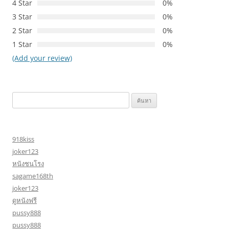
4 Star
0%
3 Star
0%
2 Star
0%
1 Star
0%
(Add your review)
ค้นหา
สำหรับ:
918kiss
joker123
หนังชนโรง
sagame168th
joker123
ดูหนังฟรี
pussy888
pussy888