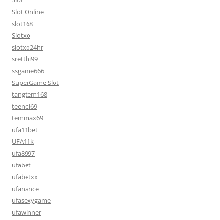
Slot
Slot Online
slot168
Slotxo
slotxo24hr
sretthi99
ssgame666
SuperGame Slot
tangtem168
teenoi69
temmax69
ufa11bet
UFA11k
ufa8997
ufabet
ufabetxx
ufanance
ufasexygame
ufawinner