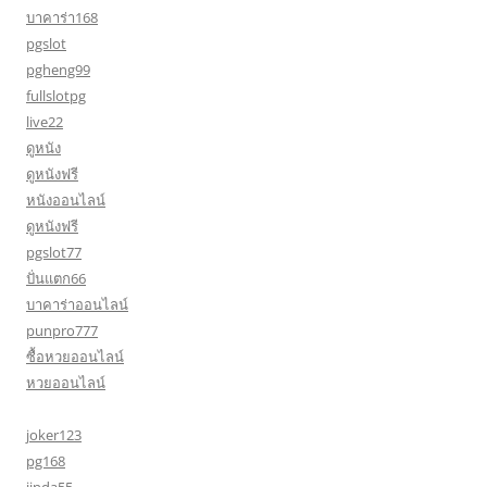
บาคาร่า168
pgslot
pgheng99
fullslotpg
live22
ดูหนัง
ดูหนังฟรี
หนังออนไลน์
ดูหนังฟรี
pgslot77
ปั่นแตก66
บาคาร่าออนไลน์
punpro777
ซื้อหวยออนไลน์
หวยออนไลน์
joker123
pg168