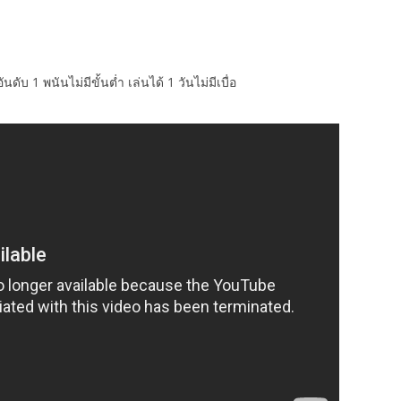
ับ 1 พนันไม่มีขั้นต่ำ เล่นได้ 1 วันไม่มีเบื่อ