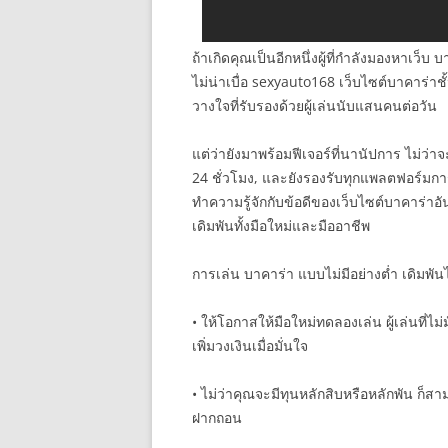
ถ้าเกิดคุณเป็นอีกหนึ่งผู้ที่กำลังมองหาเว็
ไม่น่าเบื่อ sexyauto168 เว็บไซต์บาคาร่าชั้
วางใจที่รับรองด้วยผู้เล่นนับแสนคนต่อวัน
แต่ว่ายังมาพร้อมฟีเจอร์ที่นานัปการ ไม่ว่
24 ชั่วโมง, และยังรองรับทุกแพลตฟอร์มการ
ทำความรู้จักกับข้อดีของเว็บไซต์บาคาร่าอันด
เดิมพันทั้งมือใหม่และมืออาชีพ
การเล่น บาคาร่า แบบไม่มีอย่างต่ำ เดิมพั
• ให้โอกาสให้มือใหม่ทดลองเล่น ผู้เล่นที่
เพิ่มวงเงินเมื่อมั่นใจ
• ไม่ว่าคุณจะมีทุนหลักสิบหรือหลักพัน ก็ส
ฝากถอน