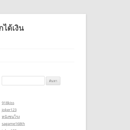
ได้เงิน
ค้นหา
สำหรับ:
918kiss
joker123
หนังชนโรง
sagame168th