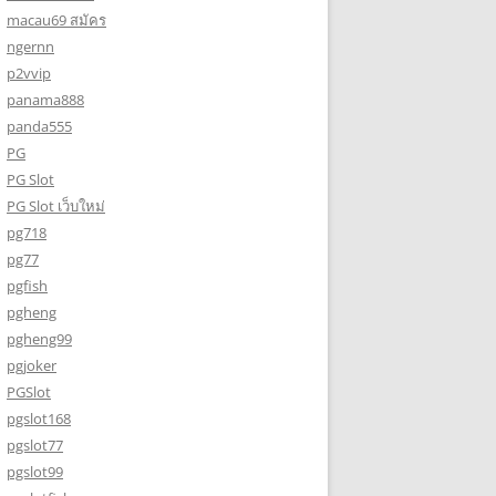
macau69 สมัคร
ngernn
p2vvip
panama888
panda555
PG
PG Slot
PG Slot เว็บใหม่
pg718
pg77
pgfish
pgheng
pgheng99
pgjoker
PGSlot
pgslot168
pgslot77
pgslot99