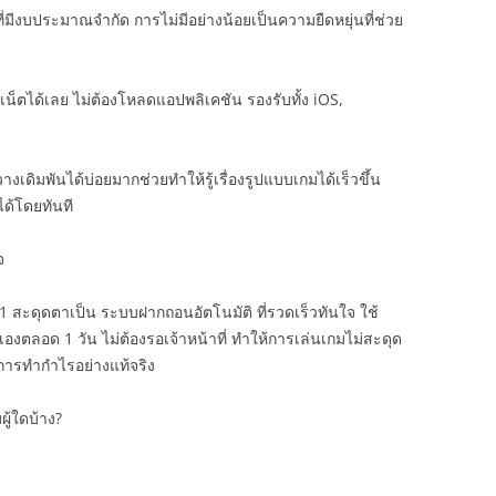
นที่มีงบประมาณจำกัด การไม่มีอย่างน้อยเป็นความยืดหยุ่นที่ช่วย
เน็ตได้เลย ไม่ต้องโหลดแอปพลิเคชัน รองรับทั้ง iOS,
งเดิมพันได้บ่อยมากช่วยทำให้รู้เรื่องรูปแบบเกมได้เร็วขึ้น
ด้โดยทันที
จ
บ 1 สะดุดตาเป็น ระบบฝากถอนอัตโนมัติ ที่รวดเร็วทันใจ ใช้
เองตลอด 1 วัน ไม่ต้องรอเจ้าหน้าที่ ทำให้การเล่นเกมไม่สะดุด
นการทำกำไรอย่างแท้จริง
ผู้ใดบ้าง?