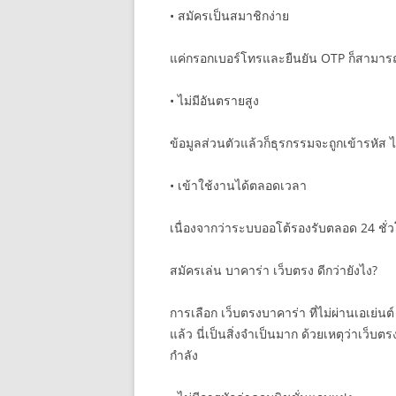
• สมัครเป็นสมาชิกง่าย
แค่กรอกเบอร์โทรและยืนยัน OTP ก็สามารถ
• ไม่มีอันตรายสูง
ข้อมูลส่วนตัวแล้วก็ธุรกรรมจะถูกเข้ารหัส 
• เข้าใช้งานได้ตลอดเวลา
เนื่องจากว่าระบบออโต้รองรับตลอด 24 ชั่ว
สมัครเล่น บาคาร่า เว็บตรง ดีกว่ายังไง?
การเลือก เว็บตรงบาคาร่า ที่ไม่ผ่านเอเย่นต์
แล้ว นี่เป็นสิ่งจำเป็นมาก ด้วยเหตุว่าเว็บ
กำลัง