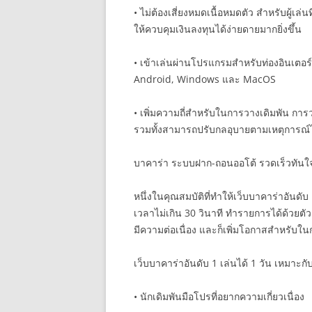
• ไม่ต้องเสี่ยงหมดเนื้อหมดตัว สำหรับผู้เล่
ให้ควบคุมเงินลงทุนได้ง่ายดายมากยิ่งขึ้น
• เข้าเล่นผ่านโปรแกรมสำหรับท่องอินเตอร์
Android, Windows และ MacOS
• เพิ่มความถี่สำหรับในการวางเดิมพัน การวา
รวมทั้งสามารถปรับกลอุบายตามเหตุการณ์ไ
บาคาร่า ระบบฝาก-ถอนออโต้ รวดเร็วทันใ
หนึ่งในคุณสมบัติที่ทำให้เว็บบาคาร่าอันดั
เวลาไม่เกิน 30 วินาที ทำรายการได้ด้วยตัว
มีความต่อเนื่อง และก็เพิ่มโอกาสสำหรับใ
เว็บบาคาร่าอันดับ 1 เล่นได้ 1 วัน เหมาะกับ
• นักเดิมพันมือโปรที่อยากความเกี่ยวเนื่อง