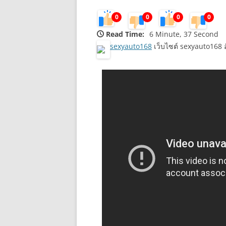
0
0
0
0
Read Time:
6 Minute, 37 Second
sexyauto168
เว็บไซต์ sexyauto168 อันด