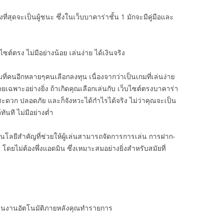
งที่สุดจะเป็นผู้ชนะ ซึ่งในเว็บบาคาร่าชั้น 1 มักจะมีคู่มือและ
์ตรง ไม่มีอย่างน้อย เล่นง่าย ได้เงินจริง
ี่คนอีกหลายๆคนเลือกลงทุน เนื่องจากว่าเป็นเกมที่เล่นง่าย
ดยเฉพาะอย่างยิ่ง ถ้าเกิดคุณเลือกเล่นกับ เว็บไซต์ตรงบาคาร่า
ะดวก ปลอดภัย และก็จังหวะได้กำไรได้จริง ไม่ว่าคุณจะเป็น
ันที ไม่มีอย่างต่ำ
นโลยีสำคัญที่ช่วยให้ผู้เล่นสามารถจัดการการเล่น การฝาก-
โดยไม่ต้องพึ่งแอดมิน ซึ่งเหมาะสมอย่างยิ่งสำหรับสมัยที่
นินงานอัตโนมัติภายหลังคุณทำรายการ