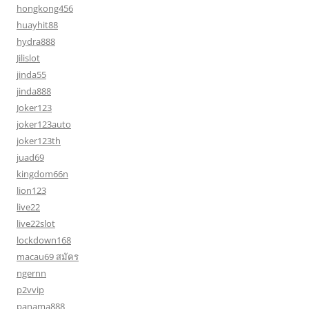
hongkong456
huayhit88
hydra888
Jilislot
jinda55
jinda888
Joker123
joker123auto
joker123th
juad69
kingdom66n
lion123
live22
live22slot
lockdown168
macau69 สมัคร
ngernn
p2vvip
panama888