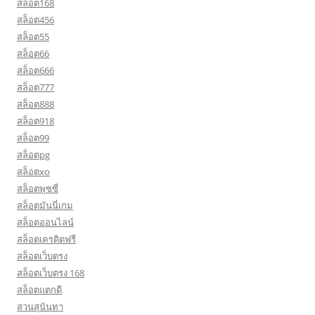
สล็อต168
สล็อต456
สล็อต55
สล็อต66
สล็อต666
สล็อต777
สล็อต888
สล็อต918
สล็อต99
สล็อตpg
สล็อตxo
สล็อตพุซซี่
สล็อตมันนี่เกม
สล็อตออนไลน์
สล็อตเครดิตฟรี
สล็อตเว็บตรง
สล็อตเว็บตรง 168
สล็อตแตกดี
สวนสุนันทา