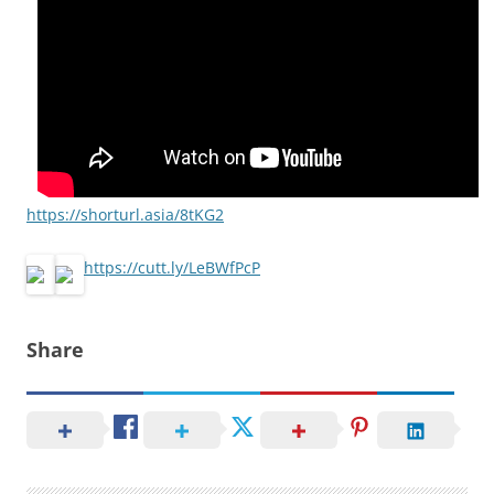
https://shorturl.asia/8tKG2
https://cutt.ly/LeBWfPcP
Share