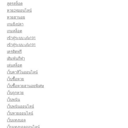
สูตรสล็อต
หวย24ออนไลน์
หวยฮานอย
เกมยิงปลา
เกมสล็อต
เข้าสู่ระบบ ufa191
เข้าสู่ระบบ ufa191
เครดิตฟรี
เดิมพันกีฬา
เล่นสล็อต
เว็บคาสิโนออนไลน์
เว็บซื้อหวย
เว็บซื้อหวยฮานอยพิเศษ
เว็บถูกหวย
เว็บพนัน
เว็บพนันออนไลน์
เว็บหวยออนไลน์
เว็บแทงบอล
เว็บแทงบอลออนไลน์