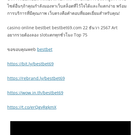
ไซต์อื่นๆถ้าคุณกำลังมองหาเว็บสล็อตที่ไว้ใจได้และก็แตกง่าย พร้อม
การบริการที่มีคุณภาพ เว็บตรงคือคำตอบที่ยอดเยี่ยมสำหรับคุณ!
casino online bestbet bestbet69.com 22 ธันวา 2567 Art
อยากรวยต้องลอง slotแตกทุกชั่วโมง Top 75
ขอขอบคุณweb
bestbet
https://bit.ly/bestbet69
https://rebrand.ly/bestbet69
https://wow.in.th/bestbet69
https://t.co/erQgyRgkmX