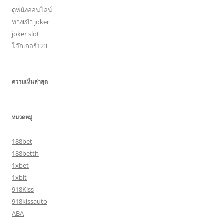
ดูหนังออนไลน์
ทางเข้า joker
joker slot
โจ๊กเกอร์123
ความเห็นล่าสุด
หมวดหมู่
188bet
188betth
1xbet
1xbit
918Kiss
918kissauto
ABA