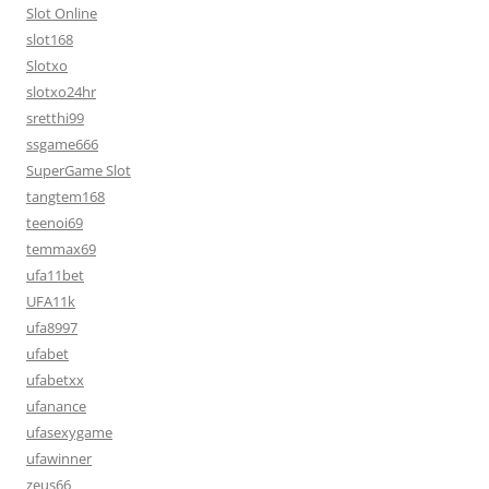
Slot Online
slot168
Slotxo
slotxo24hr
sretthi99
ssgame666
SuperGame Slot
tangtem168
teenoi69
temmax69
ufa11bet
UFA11k
ufa8997
ufabet
ufabetxx
ufanance
ufasexygame
ufawinner
zeus66