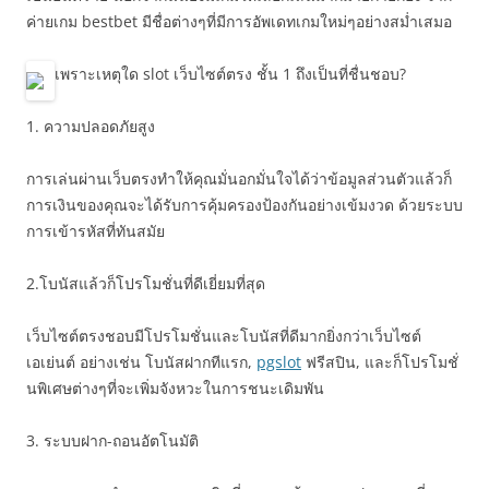
ค่ายเกม bestbet มีชื่อต่างๆที่มีการอัพเดทเกมใหม่ๆอย่างสม่ำเสมอ
เพราะเหตุใด slot เว็บไซต์ตรง ชั้น 1 ถึงเป็นที่ชื่นชอบ?
1. ความปลอดภัยสูง
การเล่นผ่านเว็บตรงทำให้คุณมั่นอกมั่นใจได้ว่าข้อมูลส่วนตัวแล้วก็
การเงินของคุณจะได้รับการคุ้มครองป้องกันอย่างเข้มงวด ด้วยระบบ
การเข้ารหัสที่ทันสมัย
2.โบนัสแล้วก็โปรโมชั่นที่ดีเยี่ยมที่สุด
เว็บไซต์ตรงชอบมีโปรโมชั่นและโบนัสที่ดีมากยิ่งกว่าเว็บไซต์
เอเย่นต์ อย่างเช่น โบนัสฝากทีแรก,
pgslot
ฟรีสปิน, และก็โปรโมชั่
นพิเศษต่างๆที่จะเพิ่มจังหวะในการชนะเดิมพัน
3. ระบบฝาก-ถอนอัตโนมัติ