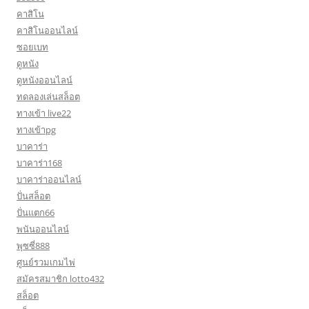
คาสิโน
คาสิโนออนไลน์
ซอยเบท
ดูหนัง
ดูหนังออนไลน์
ทดลองเล่นสล็อต
ทางเข้า live22
ทางเข้าpg
บาคาร่า
บาคาร่า168
บาคาร่าออนไลน์
ปั่นสล็อต
ปั่นแตก66
พนันออนไลน์
พุซซี่888
ศูนย์รวมเกมไพ่
สมัครสมาชิก lotto432
สล็อต