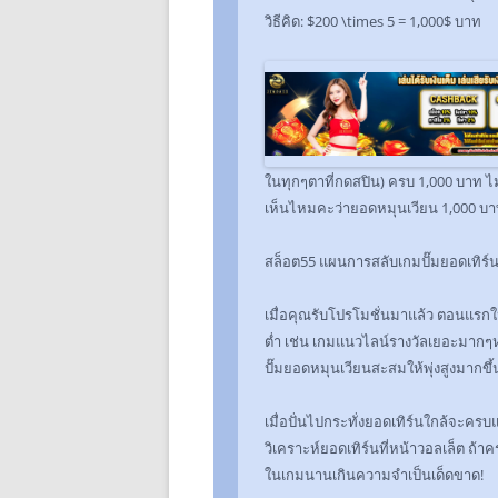
วิธีคิด: $200 \times 5 = 1,000$ บาท
ในทุกๆตาที่กดสปิน) ครบ 1,000 บาท ไม่
เห็นไหมคะว่ายอดหมุนเวียน 1,000 บาท
สล็อต55 แผนการสลับเกมปั๊มยอดเทิร์
เมื่อคุณรับโปรโมชั่นมาแล้ว ตอนแรกให
ต่ำ เช่น เกมแนวไลน์รางวัลเยอะมากๆหร
ปั๊มยอดหมุนเวียนสะสมให้พุ่งสูงมากขึ
เมื่อปั่นไปกระทั่งยอดเทิร์นใกล้จะครบ
วิเคราะห์ยอดเทิร์นที่หน้าวอลเล็ต ถ้า
ในเกมนานเกินความจำเป็นเด็ดขาด!