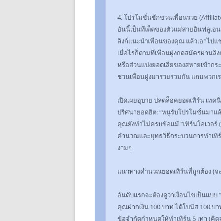
4. โปรโมชั่นชักชวนเพื่อนรวย (Affilia
อันนี้เป็นทีเด็ดของตัวแม่สายอินฟลูเอน
ลิงก์แนะนำเพื่อนของคุณ แล้วเอาไปแชร์ใ
เมื่อไรก็ตามที่เพื่อนฝูงกดสมัครผ่านล
หรือส่วนแบ่งยอดเสียของสหายเข้ากระเ
ชวนเพื่อนฝูงมารวยร่วมกัน แถมพวกเราย
เปิดเผยอุบาย ปลดล็อคยอดเทิร์น เทค
ปริศนายอดฮิต: “หนูรับโปรโมชั่นมาแล
คุณยังทำไม่ครบข้อแม้ “เทิร์นโอเวอร์
คำนวณและยุทธวิธีกระบวนการทำเทิร์นแ
งามๆ
แนวทางคำนวณยอดเทิร์นที่ถูกต้อง (จะ
อันดับแรกจะต้องดูว่าเงื่อนไขเป็นแบบ 
คุณฝากเงิน 100 บาท ได้โบนัส 100 บา
ข้อจำกัดกำหนดให้ทำเทิร์น 5 เท่า (