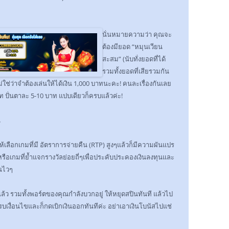
นั่นหมายความว่า คุณจะ
ต้องมียอด “หมุนเวียน
สะสม” (นับทั่งยอดที่ได้
รวมทั้งยอดที่เสียรวมกัน
ใช่ว่าจำต้องเล่นให้ได้เงิน 1,000 บาทนะคะ! คนละเรื่องกันเลย
 ปั่นตาละ 5-10 บาท แปบเดียวก็ครบแล้วค่ะ!
น
้เลือกเกมที่มี อัตราการจ่ายคืน (RTP) สูงๆแล้วก็มีความผันแปร
ือเกมที่ย้ำแจกรางวัลย่อยถี่ๆเพื่อประคับประคองเงินลงทุนและ
้นไวๆ
แล้ว รวมทั้งพอร์ตของคุณกำลังบวกอยู่ ให้หยุดสปินทันที แล้วไป
ครบเงื่อนไขและก็กดเบิกเงินออกทันทีค่ะ อย่าเอาเงินโบนัสไปแช่