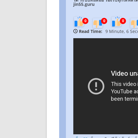
jin55.guru
0
0
0
Read Time:
9 Minute, 6 Se