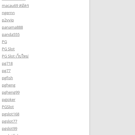
macau69 สมัคร
ngernn
p2vvip
panama888
panda555
PG
PG Slot
PG Slot เว็บใหม่
pg718
pg77
pgfish
pgheng
pgheng99
pgjoker
PGSlot
pgslot168
pgslot77
pgslot99