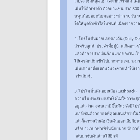
เว็บจะใจดีที่สุด เอาใจพวกเราที่สุ
เพิ่มให้อีกเท่าตัว ตัวอย่างเช่น ฝาก 3
นทุนน้อยยอดนิยมอย่าง “ฝาก 10 รับ 10
ใดให้พุ่งตัวเข้าใส่ในทันที เนื่องจากว่
2. โปรโมชั่นฝากแรกของวัน (Daily De
สำหรับลูกค้าประจำที่อยู่บ้านเกิดยาวๆโ
แล้วทำการฝากเงินก้อนแรกของวัน เว็บไ
ได้เครดิตเติมเข้าไปมากมาย เหมาะมา
เพิ่มเข้ามาตั้งแต่ต้นวันจะช่วยทำให้เร
กว่าเดิมจ้ะ
3. โปรโมชั่นคืนยอดเสีย (Cashback)
ความไม่ประสบผลสำเร็จไม่ใช่วาระสุดท้า
อยู่แล้วว่าดวงคนเรามีขึ้นมีลง จึงมีโ
เปอร์เซ็นต์จากยอดที่คุณเล่นเสียไปในว
แล้วก็ความเริ่ดคือ เงินคืนยอดเสียก้อน
หรือบางเว็บก็ทำเทิร์นน้อยมาก นับว่าเ
กลับมาจับเงินล้านได้อีกที