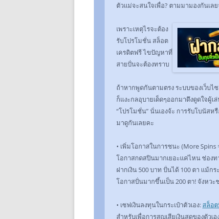
ตัวแม่จะสนใจเพื่อ? ตามมามองกันเลยจ
เพราะเหตุไรจะต้อง
รับโปรโมชั่น สล็อต
เครดิตฟรี ไขปัญหาที่
สายปั่นจะต้องทราบ
ถ้าหากพูดกันตามตรง ระบบของเว็บไซต์
ก็แงะกลอุบายเด็ดๆออกมาดึงดูดใจผู้เล่น
“โปรโมชั่น” นั่นเองจ้ะ การรับโบนัสหร
มาดูกันเลยคะ
• เพิ่มโอกาสในการชนะ (More Spins =
โอกาสกดสปินมากเยอะแค่ไหน ช่องทางที
ฝากเงิน 500 บาท ปั่นได้ 100 ตา แม้กร
โอกาสปั่นมากขึ้นเป็น 200 ตา! จังหวะชน
• เซฟเงินลงทุนในกระเป๋าตัวเอง:
สล็อต
สำหรับเพื่อการสูญเสียเงินสดของตัว