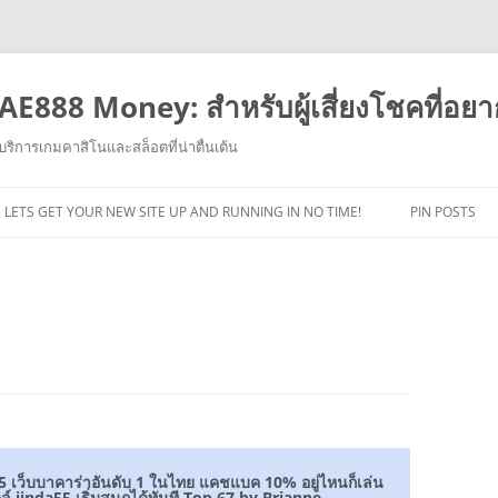
88 Money: สำหรับผู้เสี่ยงโชคที่อยาก
ิการเกมคาสิโนและสล็อตที่น่าตื่นเต้น
ข้าม
ไป
LETS GET YOUR NEW SITE UP AND RUNNING IN NO TIME!
PIN POSTS
ยัง
เนื้อหา
55 เว็บบาคาร่าอันดับ 1 ในไทย แคชแบค 10% อยู่ไหนก็เล่น
ล์ jinda55 เริ่มสนุกได้ทันที Top 67 by Brianne