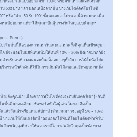
ด โดยมากจะมาในแบบอย่าง ฝาก 100% หรือฝากเท่าใดแจกเครดิต
00 รับ 600 บาท ฯลฯ นอกเหนือจากนั้น บางเว็บไซต์จัดโปรโมชั่
0” หรือ “ฝาก 50 รับ 100” ชี้แนะเลยว่าโปรพวกนี้ถ้าหากพบเมื่อ
าลงทุนน้อยมาก แต่ว่าได้ทุนมาปั่นลุ้นรางวัลใหญ่แบบคุ้มสุดๆ
posit Bonus)
ปรโมชั่นนี้คือของหวานทุกวันเลยนะ ทุกครั้งที่คุณตื่นเช้าตรู่มา
ซต์จะมอบโบนัสพิเศษเพิ่มให้ทันที 10% – 20% ยิ่งฝากมากก็ยิ่ง
กสำหรับคนที่วางแผนจะปั่นสล็อตยาวๆทั้งวัน การได้โบนัสโปะ
าบริหารหน้าตักเงินที่ใช้ในการเดิมพันได้ง่ายและยืดหยุ่นมากยิ่ง
ยจ้ะคุณน้า! เนื่องจากว่าเว็บไซต์ตรงระดับอินเตอร์เขารู้ๆกันดี
ปรโมชั่นคืนยอดเสียมาซัพพอร์ตหัวใจผู้เล่น โดยจะคิดเป็น
ันแล้ววันเล่าหรือแต่ละสัปดาห์ (จำนวนมากจะอยู่ที่ 5% – 10%)
นี้ บางเว็บให้เป็นเครดิตที่ “ถอนออกได้ทันทีโดยไม่ต้องทำเทิร์น”
ป็นเงินขวัญถุงที่ช่วยให้พวกเรามีโอกาสพลิกวิกฤตเป็นช่องทาง