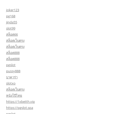
joker123
pg168
jinda55
slot99
สล็อต66
สล็อตเว็บตรง
สล็อตเว็บตรง
สล็อต888
สล็อต888
pgslot
pussy888
บาคาร่า
slotxo
สล็อตเว็บตรง
หนังโป๊ไทย
https://1xbetth.vip
https://pgslot.spa
pgslot