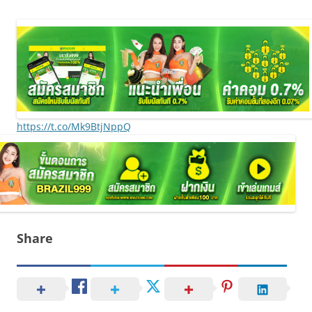
https://t.co/Mk9BtjNppQ
Share