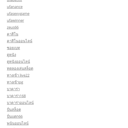
ufanance
ufasexygame
ufawinner
zeus66
คาสิโน
คาสิโนออนไลน์
ซอยเบท
ดูหนัง
ดูหนังออนไลน์
ทดลองเล่นสล็อต
ทางเข้า live22
ทางเข้าpg
บาคาร่า
บาคาร่า168
บาคาร่าออนไลน์
ปั่นสล็อต
ปั่นแตก66
พนันออนไลน์