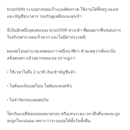
brazil999 ระบบฝากถอนเร็วแบบติดจรวด ใช้งานได้ทั้งทรูวอเลท
และบัญชีธนาคาร รองรับดูเหมือนจะทุกเจ้า
นี่เป็นอีกหนึ่งจุดเด่นของ brazil999 ทางเข้า ที่ผมอยากชื่นชอบจาก
ใจจริงๆฝาก-ถอนเร็วมาก และไม่มีค่าประเพณี
ผมเคยโอนผ่านวอเลทตอนราวหนึ่งนาฬิกา ด้วยเหตุว่าเพิ่งจะปั่น
สล็อตแตก แล้วอยากถอนเลย ปรากฏว่า:
• ใช้เวลาไม่ถึง 2 นาที เงินเข้าบัญชีแล้ว
• ไม่ต้องแจ้งแอดไม่น ไม่ต้องแคปสลิป
• ไม่จำกัดรอบถอนต่อวัน
ใครกันแน่ที่ชอบถอนหลายรอบ หรือเล่นระยะเวลาดึกดื่นๆคงจะถูก
อกถูกใจแน่นอน เพราะว่าระบบออโต้ทั้งวันทั้งคืน