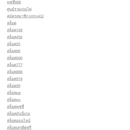
พุซซี่888
ศูนย์รวมเกมไพ่
สมัครสมาชิก lotto432
สล็อต
สล็อต168
สล็อต456
สล็อต55
สล็อต66
สล็อต666
สล็อต777
สล็อต888
สล็อต918
สล็อต99
สล็อตpg
สล็อตxo
สล็อตพุซซี่
สล็อตมันนี่เกม
สล็อตออนไลน์
สล็อตเครดิตฟรี