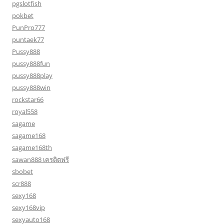
pgslotfish
pokbet
PunPro777
puntaek77
Pussy888
pussy888fun
pussy888play
pussy888win
rockstar66
royal558
sagame
sagame168
sagame168th
sawan888 เครดิตฟรี
sbobet
scr888
sexy168
sexy168vip
sexyauto168