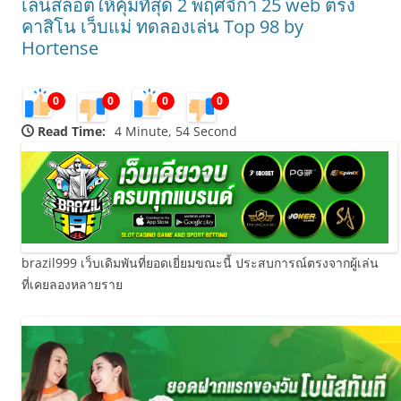
เล่นสล็อตให้คุ้มที่สุด 2 พฤศจิกา 25 web ตรง
คาสิโน เว็บแม่ ทดลองเล่น Top 98 by
Hortense
0
0
0
0
Read Time:
4 Minute, 54 Second
brazil999 เว็บเดิมพันที่ยอดเยี่ยมขณะนี้ ประสบการณ์ตรงจากผู้เล่น
ที่เคยลองหลายราย