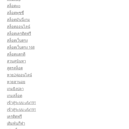
สล็อตxo
สล็อตพุซซี่
สล็อตมันนี่เกม
สล็อตออนไลน์
สล็อตเครดิตฟรี
สล็อตเว็บตรง
สล็อตเว็บตรง 168
สล็อตแตกดี
สวนสุนันทา
สูตรสล็อต
หวย24ออนไลน์
หวยฮานอย
เกมยิงปลา
เกมสล็อต
เข้าสู่ระบบ ufa191
เข้าสู่ระบบ ufa191
เครดิตฟรี
เดิมพันกีฬา