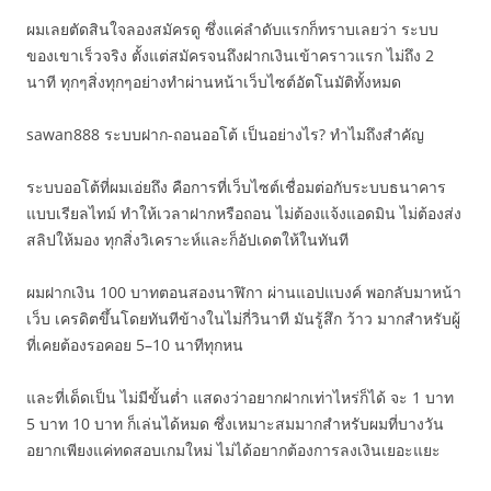
ผมเลยตัดสินใจลองสมัครดู ซึ่งแค่ลำดับแรกก็ทราบเลยว่า ระบบ
ของเขาเร็วจริง ตั้งแต่สมัครจนถึงฝากเงินเข้าคราวแรก ไม่ถึง 2
นาที ทุกๆสิ่งทุกๆอย่างทำผ่านหน้าเว็บไซต์อัตโนมัติทั้งหมด
sawan888 ระบบฝาก-ถอนออโต้ เป็นอย่างไร? ทำไมถึงสำคัญ
ระบบออโต้ที่ผมเอ่ยถึง คือการที่เว็บไซต์เชื่อมต่อกับระบบธนาคาร
แบบเรียลไทม์ ทำให้เวลาฝากหรือถอน ไม่ต้องแจ้งแอดมิน ไม่ต้องส่ง
สลิปให้มอง ทุกสิ่งวิเคราะห์และก็อัปเดตให้ในทันที
ผมฝากเงิน 100 บาทตอนสองนาฬิกา ผ่านแอปแบงค์ พอกลับมาหน้า
เว็บ เครดิตขึ้นโดยทันทีข้างในไม่กี่วินาที มันรู้สึก ว้าว มากสำหรับผู้
ที่เคยต้องรอคอย 5–10 นาทีทุกหน
และที่เด็ดเป็น ไม่มีขั้นต่ำ แสดงว่าอยากฝากเท่าไหร่ก็ได้ จะ 1 บาท
5 บาท 10 บาท ก็เล่นได้หมด ซึ่งเหมาะสมมากสำหรับผมที่บางวัน
อยากเพียงแค่ทดสอบเกมใหม่ ไม่ได้อยากต้องการลงเงินเยอะแยะ