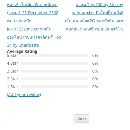
นำทาง
พลาด! เว็บเดียวที่แตกหนักทุก
ล่าสุด Top 100 by Stormy
เรื่อง
ยูสเซอร์ 25 December 2568
webแตกง่าย มือใหม่ก็รวยได้!
web แจกหนัก
เริ่มเล่น สล็อตPG ทุนหลักสิบ แตก
joker123zone.com พนัน
หลักพัน 9 พฤศจิกายน 68 คาสิโน
ออนไลน์ เว็บแม่ เครดิตฟรี Top
→
34 by Charolette
Average Rating
5 Star
0%
4 Star
0%
3 Star
0%
2 Star
0%
1 Star
0%
(Add your review)
ค้นหา
สำหรับ: