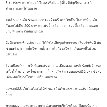
5.รองรับทุกแบงค์และก็ True Wallet: ผู้ที่ไม่มีบัญชีธนาคารก็
สามารถเล่นได้ไม่ยาก
ผมเป็นสายเล่น sawan888 เครดิตฟรี แบบใจเย็น ไม่ลงหนัก เล่น
วันละไม่เกิน 200 บาท แต่เน้นย้ำ เลือกเวลา รวมทั้ง เลือกเกมแตก
ง่าย ที่เหมาะสมกับตอนนั้น
สิ่งที่ผมชอบที่สุดเป็น เวลาได้กำไรเล็กๆแล้วกดถอน เงินเข้าทันที มัน
ช่วยสร้างความมั่นใจรวมทั้งความไม่กังวลใจว่า เว็บแห่งนี้ไม่โกง
แน่นอน
ไม่เหมือนกับบางเว็บที่เคยเล่นมาก่อน เพียงพอถอนหลักร้อยยังต้องรอ
ครึ่งชั่วโมง บางครั้งบางคราวก็กล่าวถึงว่าระบบแบงค์มีปัญหา ซึ่งพอ
เพียงพบเว็บออโต้แบบนี้เป็นหมดห่วง
sawan888 เว็บไซต์ออโต้ 24 ชม. เป็นคำตอบของคนเล่นสล็อตยุค
ใหม่
ภายหลังจากผ่านประสบการณ์มาหลายเว็บไซต์ ผมเชื่อมั่นที่จะบอก