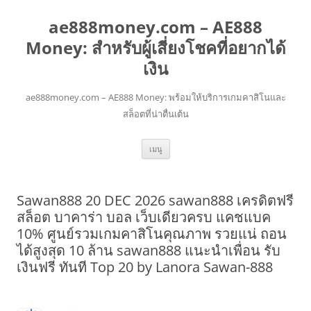
ae888money.com – AE888
Money: สำหรับผู้เสี่ยงโชคที่อยากได้
เงิน
ae888money.com – AE888 Money: พร้อมให้บริการเกมคาสิโนและ
สล็อตที่น่าตื่นเต้น
ข้าม
เมนู
ไป
ยัง
เนื้อหา
Sawan888 20 DEC 2026 sawan888 เครดิตฟรี
สล็อต บาคาร่า บอล เว็บเดียวครบ แคชแบค
10% ศูนย์รวมเกมคาสิโนคุณภาพ รวยแน่ ถอน
ได้สูงสุด 10 ล้าน sawan888 แนะนำเพื่อน รับ
เงินฟรี ทันที Top 20 by Lanora Sawan-888