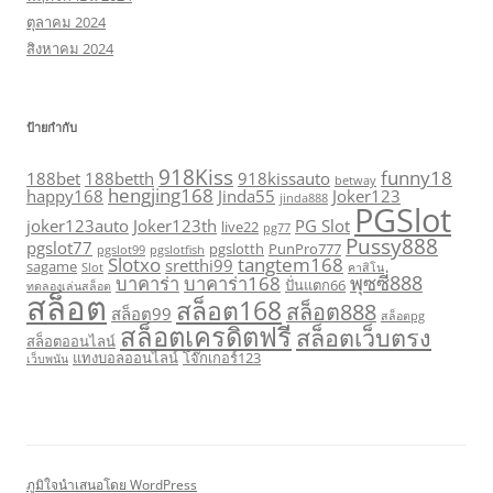
ตุลาคม 2024
สิงหาคม 2024
ป้ายกำกับ
918Kiss
funny18
188bet
188betth
918kissauto
betway
hengjing168
happy168
Jinda55
Joker123
jinda888
PGSlot
joker123auto
Joker123th
PG Slot
live22
pg77
Pussy888
pgslot77
pgslotth
PunPro777
pgslot99
pgslotfish
Slotxo
tangtem168
sretthi99
sagame
Slot
คาสิโน
พุซซี่888
บาคาร่า
บาคาร่า168
ปั่นแตก66
ทดลองเล่นสล็อต
สล็อต
สล็อต168
สล็อต888
สล็อต99
สล็อตpg
สล็อตเครดิตฟรี
สล็อตเว็บตรง
สล็อตออนไลน์
แทงบอลออนไลน์
โจ๊กเกอร์123
เว็บพนัน
ภูมิใจนำเสนอโดย WordPress