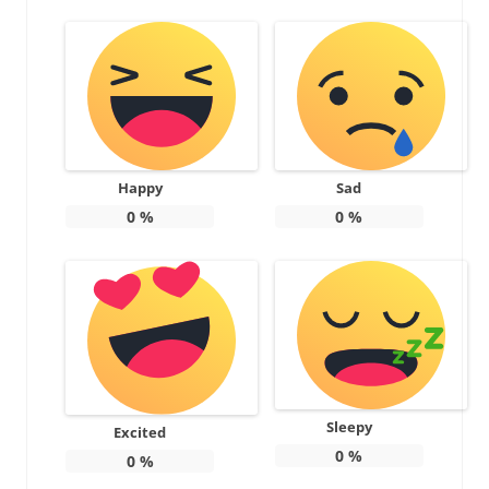
Happy
Sad
0
%
0
%
Sleepy
Excited
0
%
0
%