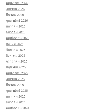
พฤษภาคม 2026
เมษายน 2026
มีนาคม 2026
กุมภาพันธ์ 2026
มกราคม 2026
ธันวาคม 2025
พฤศจิกายน 2025
ตุลาคม 2025
กันยายน 2025
สิงหาคม 2025
กรกฎาคม 2025
มิถุนายน 2025
พฤษภาคม 2025
เมษายน 2025
มีนาคม 2025
กุมภาพันธ์ 2025
มกราคม 2025
ธันวาคม 2024
พฤศจิกายน 2024