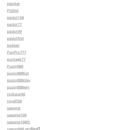
pgjoker
PGSlot
pgslot168
pgslot77
pgslot99
pgslotfish
pokbet
PunPro777
puntaek77
Pussy888
pussy888fun
pussy888play
pussy888win
rockstar66
royal558
sagame
sagame168
sagame168th
sawan888 เครดิตฟรี