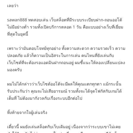
เลยว่า
sawan888 ทดสอบเล่น เว็บสล็อตที่มีระบบระเบียบฝาก-ถอนออโต้
ไม่มีอย่างต่ำ รวมทั้งเปิดบริการตลอด 1 วัน คือแบบอย่างเว็บที่เยี่ยม
ที่สุดในยุคนี้
เพราะว่ามันตอบโจทย์ทุกอย่าง ทั้งความสะดวก ความรวดเร็ว ความ
ปลอดภัย แล้วก็ความเป็นอิสระในการเล่น คนไหนที่ยังเล่นกับ
เว็บไซต์ที่จะต้องรอแอดมินฝากถอนอยู่ ผมชี้แนะให้ลองเปลี่ยนแปลง
มองครับ
ผมไม่ได้กล่าวว่าเว็บไซต์ออโต้จะมีผลให้คุณแตกทุกตา แม้กระนั้น
รับประกันว่า คุณจะไม่เสียอารมณ์ รวมทั้งจะได้จุดโฟกัสกับเกมได้
เต็มที่ ไม่ต้องมากังวลกับเรื่องระบบอีกต่อไป
ทิ้งท้ายจากใจผู้เล่นจริง
เดี๋ยวนี้ ผมยังเล่นสล็อตกับเว็บเดิมอยู่ เนื่องจากว่าระบบเขาไม่เคย