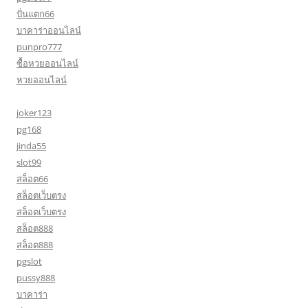
ปั่นแตก66
บาคาร่าออนไลน์
punpro777
ซื้อหวยออนไลน์
หวยออนไลน์
joker123
pg168
jinda55
slot99
สล็อต66
สล็อตเว็บตรง
สล็อตเว็บตรง
สล็อต888
สล็อต888
pgslot
pussy888
บาคาร่า