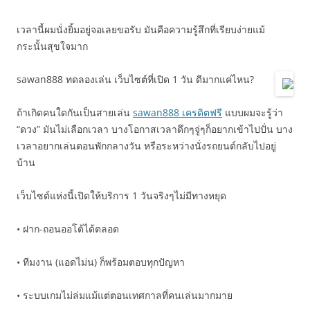
เวลานี้ผมนั่งยิ้มอยู่จอเลยขอรับ มันคือความรู้สึกที่เรียบง่ายแม้
กระนั้นสุขใจมาก
sawan888 ทดลองเล่น เว็บไซต์ที่เปิด 1 วัน ดีมากแค่ไหน?
ถ้าเกิดคนใดกันเป็นสายเล่น
sawan888 เครดิตฟรี
แบบผมจะรู้ว่า
“ดวง” มันไม่เลือกเวลา บางโอกาสเวลาดึกๆจู่ๆก็อยากเข้าไปปั่น บาง
เวลาอยากเล่นตอนพักกลางวัน หรือระหว่างนั่งรถยนต์กลับไปอยู่
บ้าน
เว็บไซต์แห่งนี้เปิดให้บริการ 1 วันจริงๆไม่มีทางหยุด
• ฝาก-ถอนออโต้ได้ตลอด
• ทีมงาน (แอดไม่น) ก็พร้อมตอบทุกปัญหา
• ระบบเกมไม่ล่มแม้แต่ตอนเทศกาลที่คนเล่นมากมาย