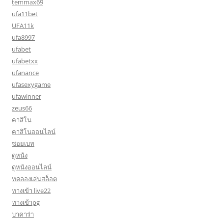
temmax69
ufa11bet
UFA11k
ufa8997
ufabet
ufabetxx
ufanance
ufasexygame
ufawinner
zeus66
คาสิโน
คาสิโนออนไลน์
ซอยเบท
ดูหนัง
ดูหนังออนไลน์
ทดลองเล่นสล็อต
ทางเข้า live22
ทางเข้าpg
บาคาร่า