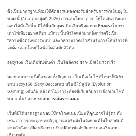
ซึ่งเป็นมาตรฐานที่ผมใช้คัดสรรแพลตฟอร์มสำหรับการทำเงินอยู่ใน
ขณะนี้ (อัปเดตล่าสุดปี 2026) การเล่นไพ่บาคาร่าให้ได้เงินจริงและ
ถอนได้มั่นใจนั้น มิได้ขึ้นกับสูตรเดินเงินหรือความเที่ยงตรงในการ
เดาไพ่เพียงอย่างเดียว แม้กระนั้นหัวใจหลักมากยิ่งกว่าครึ่งเป็น
“ความซื่อตรงของระบบ” และก็ความรวดเร็วสำหรับการให้บริการที่
จะต้องตอบโจทย์ไลฟ์สไตล์สมัยดิจิทัล
sexy168 เว็บเดิมพันขั้นต่ำ เว็บไซต์ตรง ฝาก-เบิกเงินรวดเร็ว
หลายคนบางครั้งก็อาจจะตั้งปัญหาว่า ในเมื่อเว็บไซต์ไหนๆก็มีเย้า
ยวน sexy168 (Sexy Baccarat) หรือ อีโม้ลูชัน (Evolution
Gaming) เช่นกัน แล้วทำไมเราจะต้องซีเรียสกับการเลือกเว็บไซต์
ขนาดนั้น? จากประสบการณ์ตรงของผม
เว็บที่มิได้มาตรฐานชอบใช้กลโกงแนบเนียนที่คุณอาจไม่รู้ตัว ดัง
เช่นว่า การกระตุกของสัญญาณสตรีมมิ่งในจังหวะที่ไพ่ใบลำดับที่
สามกำลังจะเปิด หรือการปรับเปลี่ยนข้อจำกัดการถอนเงินแบบ
เฉียบพลัน