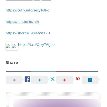
https://cutly.info/sexy168-c
https://bitt.to/3ozuih
https://shorturl.asia/WzsRH
https://t.co/QtxyTVLJdb
Share