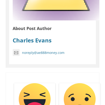
About Post Author
Charles Evans
noreply@ae888money.com