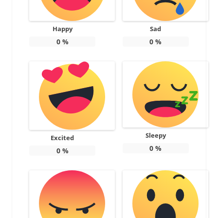
Happy
Sad
0
%
0
%
Sleepy
Excited
0
%
0
%