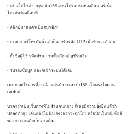
• เข้าเว็บไซต์ sexyauto168 ผ่านโปรแกรมท่องอินเตอร์เน็ต
โทรศัพท์เคลื่อนที่
• คลิกปุ่ม “สมัครเป็นสมาชิก”
• กรอกเบอร์โทรศัพท์ แล้วก็คอยรับรหัส OTP เพื่อรับรองตัวตน
• ตั้งชื่อผู้ใช้ รหัสผ่าน รวมทั้งเลือกบัญชีรับเงิน
• รับรองข้อมูล และก็เข้าระบบได้เลย
เพราะอะไรควรที่จะเลือกเล่นกับ บาคาร่า168 เว็บตรงไม่ผ่าน
เอเย่นต์
บาคาร่าเป็นเว็บตรงที่ไม่ผ่านคนกลาง ก็เลยมีความยั่งยืนแล้วก็
ปลอดภัยสูง เล่นแล้วไม่ต้องกังวลว่าจะถูกโกง หรือปิดเว็บหนี ข้อดี
ของการเล่นกับเว็บตรงคือ: