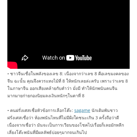
• ชาวจีนเชื่อในพลังของเลข 8: เนื่องจากว่าเลข 8 คือเลขมงคลของ
จีน ฉะนั้น คุณจึงควรแทงไม้ที่ 8 ให้หนักเลยล่ะครับ เพราะว่าเลข 8
ในภาษาจีน ออกเสียงคล้ายกับคำว่า มั่งมี ทำให้นักพนันคนจีน
มากมายก่ายกองนิยมลงเงินหนักๆในตาที่ 8
• คนฝรั่งเศสเชื่อหัวข้อการเลือกโต๊ะ:
sagame
นักเดิมพันชาว
ฝรั่งเศสเชื่อว่า ห้องพนันไหนที่ไม่มีฝั่งใดชนะเกิน 3 ครั้งถือว่าดี
เนื่องจากเชื่อว่า มันจะเป็นการเวียนของโชคไปเรื่อยก็เลยมักหลีก
เลี่ยงโต๊ะพนันที่มีผลลัพธ์บ่อยๆมากจนเกินไป