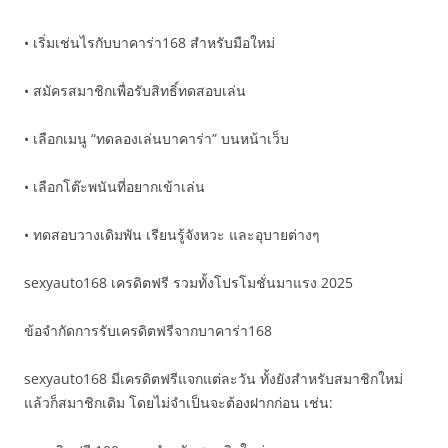
• เริ่มเช่นไรกับบาคาร่า168 สำหรับมือใหม่
• สมัครสมาชิกเพื่อรับสิทธิ์ทดสอบเล่น
• เลือกเมนู “ทดลองเล่นบาคาร่า” บนหน้าเว็บ
• เลือกโต๊ะพนันที่อยากเข้าเล่น
• ทดสอบวางเดิมพัน เรียนรู้จังหวะ และอุบายต่างๆ
sexyauto168 เครดิตฟรี รวมทั้งโปรโมชั่นมาแรง 2025
ข้อจำกัดการรับเครดิตฟรีจากบาคาร่า168
sexyauto168 มีเครดิตฟรีแจกแต่ละวัน ทั้งยังสำหรับสมาชิกใหม่
แล้วก็สมาชิกเดิม โดยไม่จำเป็นจะต้องฝากก่อน เช่น: