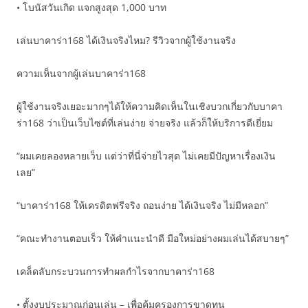
• โบนัสวันเกิด แจกสูงสุด 1,000 บาท
เล่นบาคาร่า168 ได้เงินจริงไหม? รีวิวจากผู้ใช้งานจริง
ความเห็นจากผู้เล่นบาคาร่า168
ผู้ใช้งานจริงเยอะมากๆได้ให้ความคิดเห็นในเชิงบวกเกี่ยวกับบาคา
ร่า168 ว่าเป็นเว็บไซต์ที่เล่นง่าย จ่ายจริง แล้วก็ให้บริการดีเยี่ยม
“ผมเคยลองหลายเว็บ แต่ว่าที่นี่จ่ายไวสุด ไม่เคยมีปัญหาเรื่องเงิน
เลย”
“บาคาร่า168 ให้เครดิตฟรีจริง ถอนง่าย ได้เงินจริง ไม่มีหลอก”
“คณะทำงานตอบเร็ว ให้คำแนะนำดี มือใหม่อย่างผมเล่นได้สบายๆ”
เคล็ดลับกระบวนการทำผลกำไรจากบาคาร่า168
• ตั้งงบประมาณก่อนเล่น – เพื่อคุ้มครองการขาดทุน