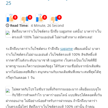
25
0
0
0
0
Read Time:
4 Minute, 26 Second
คิดถึงบาคาร่าเว็บไซต์ตรง นึกถึง sagame แค่นั้น! บาคาร่าเว็บ
ตรงแท้ 100% ไม่ผ่านเอเย่นต์ ไม่ผ่านตัวกลาง สมัครเลย!
ระลึกถึงบาคาร่าเว็บไซต์ตรง รำลึกถึง
sagame
เพียงแค่นั้น! บาคา
ร่าเว็บไซต์ตรงไม่ผ่านเอเย่นต์ เว็บไซต์ตรงแท้ 100% ลิขสิทธิ์แท้
จากคาสิโนดังระดับนานาชาติ sagame เว็บตรงเป็นเว็บไซต์ที่มี
มาตรฐานและก็ความปลอดภัยสูง ได้รับความเชื่อมั่นจากนักเดิมพัน
มากไม่น้อยเลยทีเดียว สนุกสนานกับเกมเดิมพันที่เหมาะสมที่สุดได้ทุ
กวี่ทุกวันตลอด 1 วัน
ไม่พลาดกับโปรโมชั่นรวมทั้งกิจกรรมเยอะมาก เต็มอิ่มแบบจุใจ
กับวิธีการทำผลกำไร บาคาร่าออนไลน์ แบบฟินๆได้ตลอดทั้งวัน
ฝากถอนง่าย ไม่มีอย่างน้อยสำหรับการฝากถอน ถ้านึกถึงบาคาร่า
เว็บตรงเมื่อไหร่ คิดถึงเราเว็บไซต์ตรงแท้ 100% เท่านั้น ถ้าคุณ