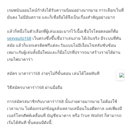
เกมพนันออนไลน์กำลังได้รับความนิยมอย่างมากมาย การเลือกเว็บที่
มั่นคง ไม่มีอันตราย และก็เชื่อถือได้จึงเป็นเรื่องสำคัญอย่างมาก
แล้วก็หนึ่งในตัวเลือกที่ผู้เล่นเยอะมากไว้เนื้อเชื่อใจโดยตลอดก็คือ
sexyauto168
เว็บตรงซึ่งขึ้นชื่อว่าเล่นง่าย ได้เงินจริง มีระบบที่ทัน
สมัย แล้วก็แจกเครดิตฟรีแต่ละวันแบบไม่มีเงื่อนไขสลับซับซ้อน
เหมาะกับผู้เล่นทั้งมือใหม่และก็มือโปรที่ปรารถนาสร้างรายได้ผ่าน
เกมไพ่บาคาร่า
สมัคร บาคาร่า168 ง่ายๆไม่กี่ขั้นตอน เล่นได้โดยทันที
วิธีสมัครบาคาร่า168 ผ่านมือถือ
การสมัครสมาชิกกับบาคาร่า168 นั้นง่ายดายมากมาย ไม่ต้องใช้
เวลานาน ไม่ต้องกรอกข้อมูลล้นหลามเสมือนในอดีตกาล แค่เพียงมี
เบอร์โทรศัพท์เคลื่อนที่ บัญชีธนาคาร หรือ True Wallet ก็สามารถ
เริ่มได้ทันที ขั้นตอนมีดังนี้: