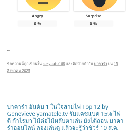
Angry
Surprise
0
%
0
%
…
ข้อความนี้ถูกเขียนใน
sexyauto168
และติดป้ายกำกับ
บาคาร่า
บน
15
สิงหาคม 2025
บาคาร่า อันดับ 1 ในใจสายไพ่ Top 12 by
Genevieve yamatele.tv รับแคชแบค 15% ไพ่
ดี กำไรมา ไม้ต่อไม้หลับตาเล่น ยังได้ถอน บาคา
ร่าออนไลน์ ลองเล่นดู แล้วจะรู้ว่าชัวร์ 10 ส.ค.