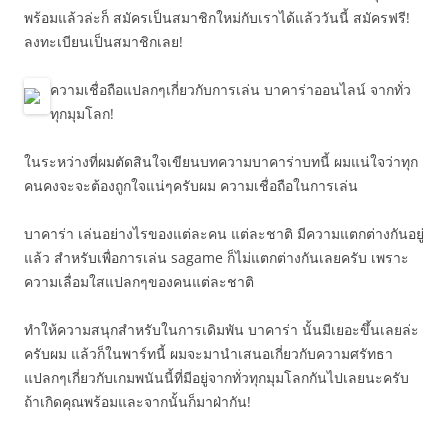
พร้อมแล้วล่ะก็ สมัครเป็นสมาชิกใหม่กับเราได้แล้ววันนี้ สมัครฟรี!
ลงทะเบียนเป็นสมาชิกเลย!
ความเชื่อถือแปลกๆเกี่ยวกับการเล่น บาคาร่าออนไลน์ จากทั่ว
ทุกมุมโลก!
ในระหว่างที่ผมตัดสินใจเขียนบทความบาคาร่าบทนี้ ผมแน่ใจว่าทุก
คนคงจะจะต้องถูกใจแน่ๆครับผม ความเชื่อถือในการเล่น
บาคาร่า เล่นอย่างไรของแต่ละคน แต่ละชาติ มีความแตกต่างกันอยู่
แล้ว สำหรับเพื่อการเล่น sagame ก็ไม่แตกต่างกันเลยครับ เพราะ
ความเลื่อมใสแปลกๆของคนแต่ละชาติ
ทำให้ความสนุกสำหรับในการเดิมพัน บาคาร่า นั้นมีเยอะขึ้นเลยล่ะ
ครับผม แล้วก็ในพาร์ทนี้ ผมจะมานำเสนอเกี่ยวกับความศรัทธา
แปลกๆเกี่ยวกับเกมพนันนี้ที่มีอยู่จากทั่วทุกมุมโลกกันไปเลยนะครับ
ถ้าเกิดคุณพร้อมและจากนั้นก็มาฝ่ากัน!