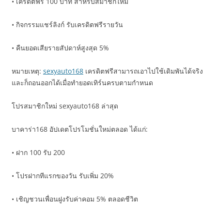
• เครดิตฟรี 100 บาท สำหรับสมาชิกใหม่
• กิจกรรมแชร์ลิงก์ รับเครดิตฟรีรายวัน
• คืนยอดเสียรายสัปดาห์สูงสุด 5%
หมายเหตุ:
sexyauto168
เครดิตฟรีสามารถเอาไปใช้เดิมพันได้จริง
และก็ถอนออกได้เมื่อทำยอดเทิร์นครบตามกำหนด
โปรสมาชิกใหม่ sexyauto168 ล่าสุด
บาคาร่า168 อัปเดตโปรโมชั่นใหม่ตลอด ได้แก่:
• ฝาก 100 รับ 200
• โปรฝากทีแรกของวัน รับเพิ่ม 20%
• เชิญชวนเพื่อนฝูงรับค่าคอม 5% ตลอดชีวิต