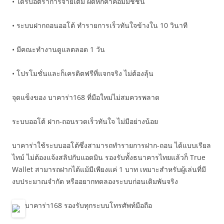
• ได้รับอัตราการจ่ายเต็ม ผิดหักค่าคอมมิชชั่น
• ระบบฝากถอนออโต้ ทำรายการเร็วทันใจข้างใน 10 วินาที
• มีคณะทำงานดูแลตลอด 1 วัน
• โปรโมชั่นและก็เครดิตฟรีที่แจกจริง ไม่ต้องลุ้น
จุดแข็งของ บาคาร่า168 ที่มือใหม่ไม่สมควรพลาด
ระบบออโต้ ฝาก-ถอนรวดเร็วทันใจ ไม่มีอย่างน้อย
บาคาร่าใช้ระบบออโต้ซึ่งสามารถทำรายการฝาก-ถอน ได้แบบเรียล
ไทม์ ไม่ต้องแจ้งสลิปกับแอดมิน รองรับทั้งธนาคารไทยแล้วก็ True
Wallet สามารถฝากได้แม้มีเพียงแค่ 1 บาท เหมาะสำหรับผู้เล่นที่มี
งบประมาณจำกัด หรืออยากทดลองระบบก่อนเดิมพันจริง
บาคาร่า168 รองรับทุกระบบโทรศัพท์มือถือ