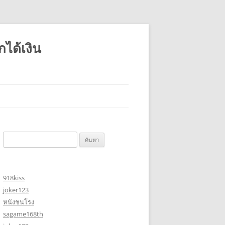
ได้เงิน
ค้นหา
สำหรับ:
918kiss
joker123
หนังชนโรง
sagame168th