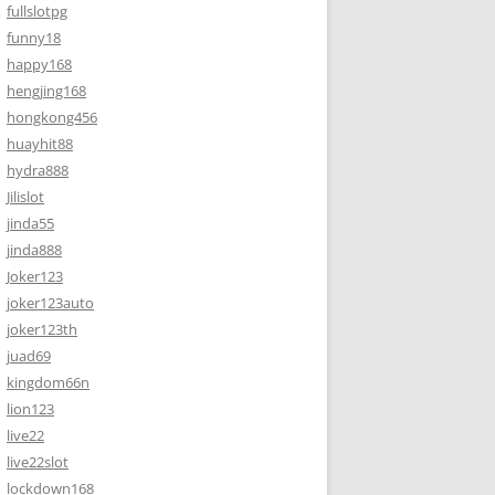
fullslotpg
funny18
happy168
hengjing168
hongkong456
huayhit88
hydra888
Jilislot
jinda55
jinda888
Joker123
joker123auto
joker123th
juad69
kingdom66n
lion123
live22
live22slot
lockdown168