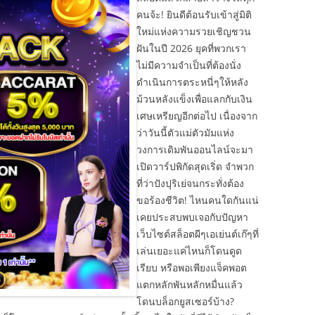
คนจ้ะ! ยินดีต้อนรับเข้าสู่มิติ
ใหม่แห่งความรวยเชิญชวน
ฝันในปี 2026 ยุคที่พวกเรา
ไม่มีความจำเป็นที่ต้องนั่ง
ดำเนินการตระหนี่ๆให้หลัง
ม้วนหลังแข็งเพื่อแลกกับเงิน
เศษเหรียญอีกต่อไป เนื่องจาก
ว่าวันนี้ตัวแม่ตัวมัมแห่ง
วงการเดิมพันออนไลน์จะมา
เปิดวาร์ปพิกัดสุดเริ่ด จำพวก
ที่ว่าปังปุริเย่จนกระทั่งต้อง
ขอร้องชีวิต! ไหนคนใดกันแน่
เคยประสบพบเจอกับปัญหา
เว็บไซต์สล็อตผีๆเอเย่นต์เก๊ๆที่
เล่นเยอะแค่ไหนก็โดนดูด
เรียบ หรือพอเพียงแจ็คพอต
แตกหลักพันหลักหมื่นแล้ว
โดนบล็อกยูสเซอร์บ้าง?