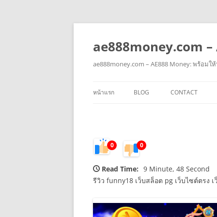
ae888money.com – AE8
ae888money.com – AE888 Money: พร้อมให้บร
หน้าแรก
BLOG
CONTACT
0
0
Read Time:
9 Minute, 48 Second
รีวิว funny18 เว็บสล็อต pg เว็บไซต์ตรง เว