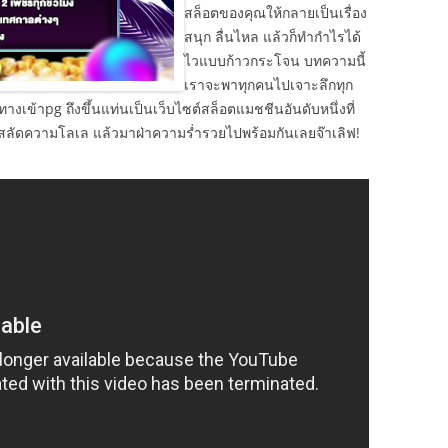
สล็อตของคุณให้กลายเป็นเรื่อง
สนุก ลื่นไหล แล้วก็ทำกำไรได้
ไวแบบก้าวกระโจน บทความนี้
เราจะพาทุกคนไปเจาะลึกทุก
างเข้าpg ถึงขึ้นแท่นเป็นเว็บไซต์สล็อตแมชชีนอันดับหนึ่งที่
แจงสลัดความโลเล แล้วมาฝ่าความร่ำรวยไปพร้อมกันเลยจ๊าเลิฟ!