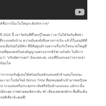
้ชื่อว่าเป็นเว็บใหญ่ระดับจักรวาล?
26 นี้ เขาวัดกันที่ที่ไหนรู้ไหมค่ะ? เขาไม่ได้วัดกันที่หน้า
ี่ระบบหลังบ้าน ความมั่นคงยั่งยืนทางการเงิน แล้วก็ใบอนุมัติที่
เต็มร้อยไม่มีหัก! ที่นี่คือศูนย์รวมความรื่นเริงใจขนาดใหญ่ที่
กเกมที่คุณกดสปินส่งสัญญาณตรงจากเซิร์ฟเวอร์หลัก ไม่มีการ
นว่า “ปรับอัตราแตก” นั่นแหละค่ะ เล่นที่นี่บอกเลยว่าธรรมชา
ย์ก้อนโต
ามว่าการรองรับผู้เล่นได้พร้อมกันหลักแสนหลักล้านคนในขณะ
ะเวลาโบนัสไทม์ Bonus Time ที่ทุกคนพุ่งตัวเข้ามากดสปินพ
ั่วไป ระบบล่มหรือกระตุกกระทั่งฟรีสปินค้างแน่นอน แม้กระนั้น
ดไม่มีสะดุด ภาพสวยคมชัดระดับ 4K เสียงเอฟเฟกต์กระหึ่มตื่นเต้น
ลยทีเดียวจ้ะคุณพี่!