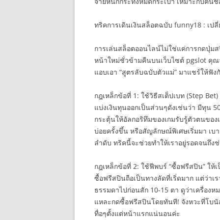
จ่ายหนักกระทั่งหมดกระเป๋า เหมาะกับคนช
ทริคการเดินเงินสล็อตฉบับ funny18 : เปลี่
การเล่นสล็อตออนไลน์ไม่ใช่แค่การกดปุ่มส
หน้าใหม่ชั่วข้ามคืนบนเว็บไซต์ pgslot คุณ
แอบเอา “สูตรลับฉบับตัวแม่” มาแชร์ให้ฟังก
กฎเหล็กข้อที่ 1: ใช้วิธีสเต็ปเบท (Step B
แบ่งเงินทุนออกเป็นส่วนๆดังเช่นว่า มีทุน 50
กระตุ้นให้อัลกอริทึมของเกมรับรู้ตัวตนข
บ่อยครั้งขึ้น หรือสัญลักษณ์พิเศษเริ่มมา เ
ลำดับ ทริคนี้จะช่วยทำให้เราอยู่รอดจนถึง
กฎเหล็กข้อที่ 2: ใช้ฟีพบร์ “ซื้อฟรีสปิน”
ซื้อฟรีสปินถือเป็นทางลัดที่เริ่ดมาก แต่ว่าเ
ธรรมดาไปก่อนสัก 10-15 ตา ดูว่าเครื่องหมา
แหละกดซื้อฟรีสปินโดยทันที! จังหวะที่โบนั
ทื่อๆตั้งแต่หน้าแรกแน่นอนค่ะ