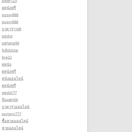
joker123
ดูหนังฟรี
pussy888
pussy888
บาคาร่า168
pgslot
pgheng99
fullslotpg
live22
ดูหนัง
ดูหนังฟรี
หนังออนไลน์
ดูหนังฟรี
pgslot77
ปั่นแตก66
บาคาร่าออนไลน์
punpro777
ซื้อหวยออนไลน์
หวยออนไลน์