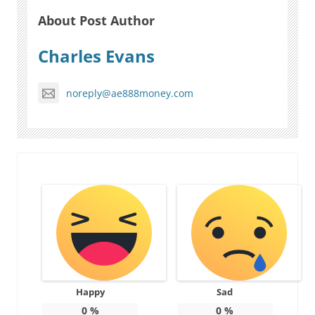
About Post Author
Charles Evans
noreply@ae888money.com
Happy
Sad
0
%
0
%