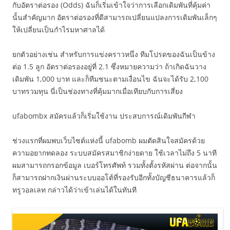
กับอัตราต่อรอง (Odds) ฉันก็เริ่มเข้าใจว่าการเลือกเดิมพันที่คุ้มค่า
นั้นสำคัญมาก อัตราต่อรองที่ดีสามารถเปลี่ยนแปลงการเดิมพันเล็กๆ
ให้เปลี่ยนเป็นกำไรมหาศาลได้
ยกตัวอย่างเช่น สำหรับการแข่งคราวหนึ่ง ทีมโปรดของฉันเป็นข้าง
ต่อ 1.5 ลูก อัตราต่อรองอยู่ที่ 2.1 ซึ่งหมายความว่า ถ้าเกิดฉันวาง
เดิมพัน 1,000 บาท และก็ทีมชนะตามเงื่อนไข ฉันจะได้รับ 2,100
บาทรวมทุน นี่เป็นช่องทางที่คุ้มมากเมื่อเทียบกับการเสี่ยง
ufabombx สมัครแล้วก็เริ่มใช้งาน ประสบการณ์เดิมพันกีฬา
ช่วงแรกที่ผมพบเว็บไซต์แห่งนี้ ufabomb ผมตัดสินใจสมัครด้วย
ความอยากทดลอง ระบบสมัครสมาชิกง่ายดาย ใช้เวลาไม่ถึง 5 นาที
ผมสามารถกรอกข้อมูล เบอร์โทรศัพท์ รวมทั้งตั้งรหัสผ่าน ต่อจากนั้น
ก็สามารถฝากเงินผ่านระบบออโต้ที่รองรับอีกทั้งบัญชีธนาคารแล้วก็
ทรูวอลเลท กล่าวได้ว่าเข้าเล่นได้ในทันที