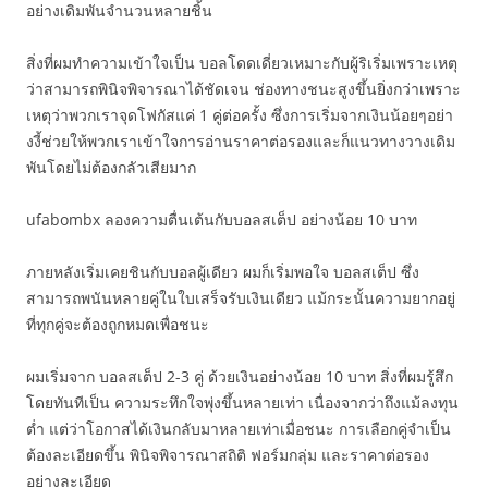
อย่างเดิมพันจำนวนหลายชิ้น
สิ่งที่ผมทำความเข้าใจเป็น บอลโดดเดี่ยวเหมาะกับผู้ริเริ่มเพราะเหตุ
ว่าสามารถพินิจพิจารณาได้ชัดเจน ช่องทางชนะสูงขึ้นยิ่งกว่าเพราะ
เหตุว่าพวกเราจุดโฟกัสแค่ 1 คู่ต่อครั้ง ซึ่งการเริ่มจากเงินน้อยๆอย่า
งงี้ช่วยให้พวกเราเข้าใจการอ่านราคาต่อรองและก็แนวทางวางเดิม
พันโดยไม่ต้องกลัวเสียมาก
ufabombx ลองความตื่นเต้นกับบอลสเต็ป อย่างน้อย 10 บาท
ภายหลังเริ่มเคยชินกับบอลผู้เดียว ผมก็เริ่มพอใจ บอลสเต็ป ซึ่ง
สามารถพนันหลายคู่ในใบเสร็จรับเงินเดียว แม้กระนั้นความยากอยู่
ที่ทุกคู่จะต้องถูกหมดเพื่อชนะ
ผมเริ่มจาก บอลสเต็ป 2-3 คู่ ด้วยเงินอย่างน้อย 10 บาท สิ่งที่ผมรู้สึก
โดยทันทีเป็น ความระทึกใจพุ่งขึ้นหลายเท่า เนื่องจากว่าถึงแม้ลงทุน
ต่ำ แต่ว่าโอกาสได้เงินกลับมาหลายเท่าเมื่อชนะ การเลือกคู่จำเป็น
ต้องละเอียดขึ้น พินิจพิจารณาสถิติ ฟอร์มกลุ่ม และราคาต่อรอง
อย่างละเอียด