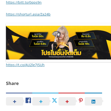
https://bitt.to/0qps9n
https://shorturl.asia/Za24b
https://t.co/AU2le7J5Uh
Share