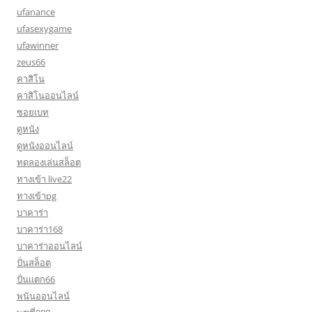
ufanance
ufasexygame
ufawinner
zeus66
คาสิโน
คาสิโนออนไลน์
ซอยเบท
ดูหนัง
ดูหนังออนไลน์
ทดลองเล่นสล็อต
ทางเข้า live22
ทางเข้าpg
บาคาร่า
บาคาร่า168
บาคาร่าออนไลน์
ปั่นสล็อต
ปั่นแตก66
พนันออนไลน์