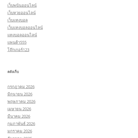
เว็บพนันออนไลน์
เว็บหวยออนไลน์
เว็บแทงบอล
เว็บแทงบอลออนไลน์
แทงบอลออนไลน์
แพนด้า555
โจ๊กเกอร์123
คลังเก็บ
กรกฎาคม 2026
มิถุนายน 2026
พฤษภาคม 2026
เมษายน 2026
มีนาคม 2026
กุมภาพันธ์ 2026
มกราคม 2026