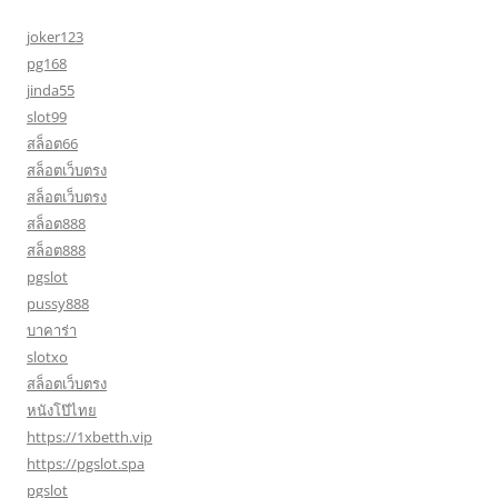
joker123
pg168
jinda55
slot99
สล็อต66
สล็อตเว็บตรง
สล็อตเว็บตรง
สล็อต888
สล็อต888
pgslot
pussy888
บาคาร่า
slotxo
สล็อตเว็บตรง
หนังโป๊ไทย
https://1xbetth.vip
https://pgslot.spa
pgslot