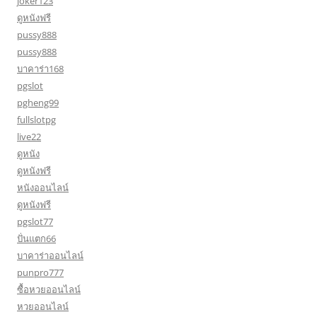
joker123
ดูหนังฟรี
pussy888
pussy888
บาคาร่า168
pgslot
pgheng99
fullslotpg
live22
ดูหนัง
ดูหนังฟรี
หนังออนไลน์
ดูหนังฟรี
pgslot77
ปั่นแตก66
บาคาร่าออนไลน์
punpro777
ซื้อหวยออนไลน์
หวยออนไลน์