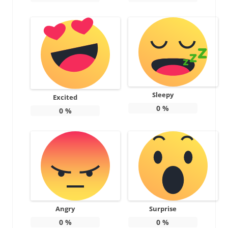
Sleepy
Excited
0
%
0
%
Angry
Surprise
0
%
0
%