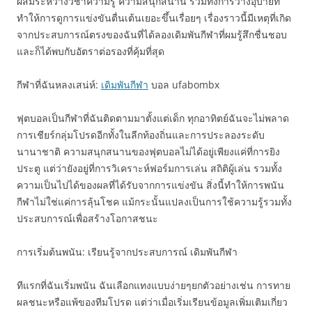
ผสมระหว่างวิชาความรู้ ความสนุกสนาน รวมทั้งการวางอุบายที่
ทำให้การดูการแข่งขันตื่นเต้นเยอะขึ้นเรื่อยๆ เรื่องราวนี้มีเหตุที่เกิด
จากประสบการณ์ตรงของฉันที่ได้ลองเดิมพันกีฬาที่ผมรู้สึกชื่นชอบ
และก็ได้พบกับอัตราต่อรองที่คุ้มที่สุด
กีฬาที่ฉันหลงเสน่ห์:
เดิมพันกีฬา
บอล ufabombx
ฟุตบอลเป็นกีฬาที่ฉันติดตามมาตั้งแต่เด็ก ทุกอาทิตย์ฉันจะไม่พลาด
การเชียร์กลุ่มโปรดอีกทั้งในลีกท้องถิ่นและการประลองระดับ
นานาชาติ ความสนุกสนานของฟุตบอลไม่ได้อยู่เพียงแค่ที่การยิง
ประตู แต่ว่ายังอยู่ที่การวิเคราะห์ฟอร์มการเล่น สถิติผู้เล่น รวมทั้ง
ความเป็นไปได้ของผลที่ได้รับจากการแข่งขัน สิ่งนี้ทำให้การพนัน
กีฬาไม่ใช่แค่การลุ้นโชค แม้กระนั้นแปลงเป็นการใช้ความรู้รวมทั้ง
ประสบการณ์เพื่อสร้างโอกาสชนะ
การเริ่มต้นพนัน: เรียนรู้จากประสบการณ์ เดิมพันกีฬา
ทีแรกที่ฉันเริ่มพนัน ฉันเลือกแทงแบบง่ายๆยกตัวอย่างเช่น การทาย
ผลชนะหรือแพ้ของทีมโปรด แต่ว่าเมื่อเริ่มเรียนข้อมูลเพิ่มเติมเกี่ยว