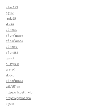
joker123
pg168
jinda55
slot99
สล็อต66
สล็อตเว็บตรง
สล็อตเว็บตรง
สล็อต888
สล็อต888
pgslot
pussy888
บาคาร่า
slotxo
สล็อตเว็บตรง
หนังโป๊ไทย
https://1xbetth.vip
https://pgslot.spa
pgslot