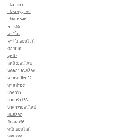
ufanance
ufasexygame
ufawinner
zeus66
คาสิโน
คาสิโนออนไลน์
ซอยเบท
ดูหนัง
ดูหนังออนไลน์
ทดลองเล่นสล็อต
ทางเข้า live22
ทางเข้าpg
บาคาร่า
บาคาร่า168
บาคาร่าออนไลน์
ปั่นสล็อต
ปั่นแตก66
พนันออนไลน์
พุซซี่888