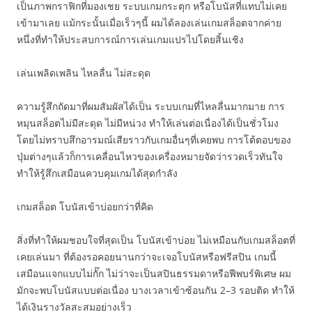
เป็นภาพกราฟิกที่มองเชย ระบบเกมกระตุก หรือโบนัสที่แทบไม่เคย
เข้ามาเลย แม้กระนั้นเมื่อเร็วๆนี้ ผมได้ลองเล่นเกมสล็อตจากค่าย
หนึ่งที่ทำให้ประสบการณ์การเล่นเกมแปรไปโดยสิ้นเชิง
เล่นเพลิดเพลิน ไหลลื่น ไม่สะดุด
ความรู้สึกถัดมาที่ผมสัมผัสได้เป็น ระบบเกมที่ไหลลื่นมากมาย การ
หมุนสล็อตไม่มีสะดุด ไม่มีหน่วง ทำให้เล่นต่อเนื่องได้เป็นชั่วโมง
โดยไม่ทราบสึกอารมณ์เสียราวกับเกมอื่นๆที่เคยพบ การโต้ตอบของ
ปุ่มต่างๆแล้วก็การเคลื่อนไหวของเครื่องหมายจัดว่ารวดเร็วทันใจ
ทำให้รู้สึกเสมือนควบคุมเกมได้สุดกำลัง
เกมสล็อต โบนัสเข้าบ่อยกว่าที่คิด
สิ่งที่ทำให้ผมชอบใจที่สุดเป็น โบนัสเข้าบ่อย ไม่เหมือนกับเกมสล็อตที่
เคยเล่นมา ที่ต้องรอคอยนานกว่าจะเจอโบนัสหรือฟรีสปิน เกมนี้
เสมือนแจกแบบไม่กั๊ก ไม่ว่าจะเป็นสปินธรรมดาหรือฟีพบร์พิเศษ ผม
มักจะพบโบนัสแบบต่อเนื่อง บางเวลาเข้าซ้อนกัน 2–3 รอบติด ทำให้
ได้เงินรางวัลสะสมอย่างเร็ว