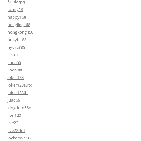
fullslotpg
funny18
happy168
hengjing168
hongkong456
huayhit88
hydra888
Jilislot
jinda55
jinda888
Joker123
joker123auto
joker123th
juad69
kingdom66n
lion123
live22
live22slot
lockdown168