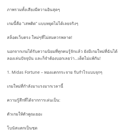
ภาพรวมทั้งเสียงมีความอินสุดๆ
เกมนี้คือ “เสพติด” แบบหยุดไม่ได้เลยจริงๆ
สล็อตเว็บตรง ใหม่ๆที่ไม่สมควรพลาด!
นอกจากเกมได้รับความนิยมที่ทุกคนรู้จักแล้ว ยังมีเกมใหม่ที่ฉันได้
ลองเล่นปัจจุบัน และก็จำต้องบอกเลยว่า…เด็ดไม่แพ้กัน!
1. Midas Fortune – ทองแตกกระจาย รับกำไรแบบจุกๆ
เกมใหม่ที่กำลังมาแรงมากเวลานี้
ความรู้สึกที่ได้จากการเล่นเป็น:
ตัวเกมให้ตัวคูณเยอะ
โบนัสแตกเป็นชุด