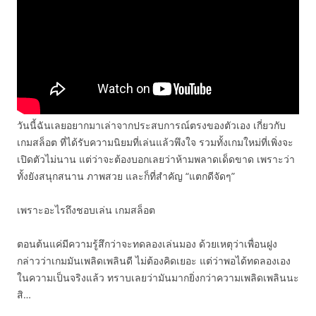
วันนี้ฉันเลยอยากมาเล่าจากประสบการณ์ตรงของตัวเอง เกี่ยวกับ
เกมสล็อต ที่ได้รับความนิยมที่เล่นแล้วพึงใจ รวมทั้งเกมใหม่ที่เพิ่งจะ
เปิดตัวไม่นาน แต่ว่าจะต้องบอกเลยว่าห้ามพลาดเด็ดขาด เพราะว่า
ทั้งยังสนุกสนาน ภาพสวย และก็ที่สำคัญ “แตกดีจัดๆ”
เพราะอะไรถึงชอบเล่น เกมสล็อต
ตอนต้นแค่มีความรู้สึกว่าจะทดลองเล่นมอง ด้วยเหตุว่าเพื่อนฝูง
กล่าวว่าเกมมันเพลิดเพลินดี ไม่ต้องคิดเยอะ แต่ว่าพอได้ทดลองเอง
ในความเป็นจริงแล้ว ทราบเลยว่ามันมากยิ่งกว่าความเพลิดเพลินนะ
สิ…