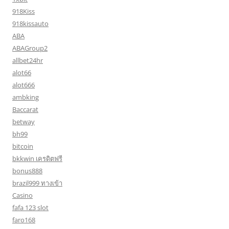
918Kiss
918kissauto
ABA
ABAGroup2
allbet24hr
alot66
alot666
ambking
Baccarat
betway
bh99
bitcoin
bkkwin เครดิตฟรี
bonus888
brazil999 ทางเข้า
Casino
fafa 123 slot
faro168