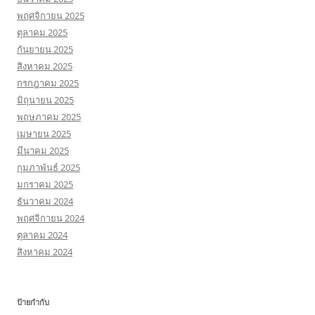
พฤศจิกายน 2025
ตุลาคม 2025
กันยายน 2025
สิงหาคม 2025
กรกฎาคม 2025
มิถุนายน 2025
พฤษภาคม 2025
เมษายน 2025
มีนาคม 2025
กุมภาพันธ์ 2025
มกราคม 2025
ธันวาคม 2024
พฤศจิกายน 2024
ตุลาคม 2024
สิงหาคม 2024
ป้ายกำกับ