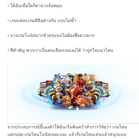
• ได้ลุ้นเมื่อใดก็ตามวงล้อหมุน
• เกมแต่ละเกมมีธีมต่างกัน แบบไม่ซ้ำ
• บางเกมโบนัสมากล้วยๆแบบไม่ต้องพึ่งดวงมาก
• ที่สำคัญ พวกเราเป็นคนเลือกเกมเองได้ ว่าถูกใจแนวไหน
จากประสบการณ์นี้เองทำให้ฉันเริ่มค้นคว้าทำการวิจัยว่า เกมไหน
แตกบ่อย เกมไหนโบนัสเยอะแยะ แล้วก็เกมไหนเล่นแล้วสนุกแบบ